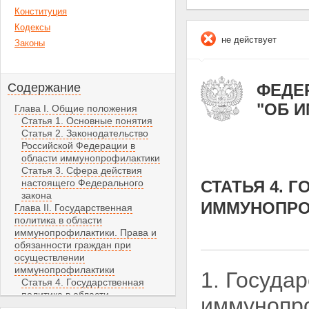
Конституция
Кодексы
не действует
Законы
Содержание
ФЕДЕР
"ОБ 
Глава I. Общие положения
Статья 1. Основные понятия
Статья 2. Законодательство
Российской Федерации в
области иммунопрофилактики
Статья 3. Сфера действия
настоящего Федерального
СТАТЬЯ 4. 
закона
ИММУНОПРО
Глава II. Государственная
политика в области
иммунопрофилактики. Права и
обязанности граждан при
осуществлении
иммунопрофилактики
1. Госуда
Статья 4. Государственная
политика в области
иммунопро
иммунопрофилактики