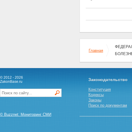
ФЕДЕРАЛ
Главная
БОЛЕЗН
© 2012 - 2026
Законодательство
ZakonBase.ru
Конституция
Кодексы
Законы
Поиск по документам
© Buzznet: Мониторинг СМИ