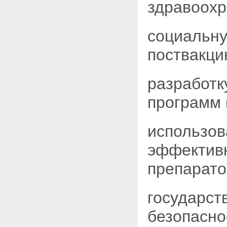
здравоохр
прививок
Статья 12. Требования к
медицинским
социальну
иммунобиологическим
препаратам
поствакц
Статья 13. Хранение и
транспортировка медицинских
иммунобиологических
разработк
препаратов
Статья 14. Государственный
программ 
контроль медицинских
иммунобиологических
препаратов
использов
Статья 15. Обеспечение
медицинскими
эффектив
иммунобиологическими
препаратами
Статья 16 - Исключена.
препарато
Статья 17. Государственное
статистическое наблюдение в
области иммунопрофилактики
государст
Глава V. Социальная защита
граждан при возникновении
безопасно
поствакцинальных осложнений