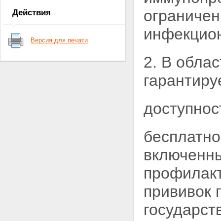
Статья 5. Права и обязанности
ограничен
Действия
граждан при осуществлении
иммунопрофилактики
инфекцион
Глава III. Финансирование
Версия для печати
иммунопрофилактики
Статья 6. Финансирование
2. В обла
иммунопрофилактики
Статья 7. Поставки
гарантиру
медицинских
иммунобиологических
препаратов
доступнос
Глава IV. Организационные
основы деятельности в области
иммунопрофилактики
Статья 8. Организационные
бесплатно
основы деятельности в области
иммунопрофилактики
включенны
Статья 9. Национальный
календарь профилактических
профилакт
прививок
Статья 10. Профилактические
прививок 
прививки по эпидемическим
показаниям
государст
Статья 11. Требования к
проведению профилактических