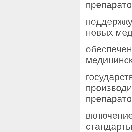
Статья 18. Право граждан на
препарато
социальную защиту при
возникновении
поствакцинальных осложнений
поддержку
Статья 19. Государственные
единовременные пособия
новых мед
Статья 20. Ежемесячные
денежные компенсации
Статья 21. Пособия по
обеспечен
временной нетрудоспособности
Глава VI. Заключительные
медицинск
положения
Статья 22. Ответственность за
нарушение настоящего
государст
Федерального закона
Статья 23. Вступление в силу
производи
настоящего Федерального
закона
препарато
включение
стандарт