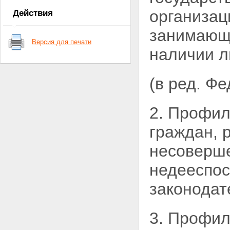
Статья 5. Права и обязанности
организа
Действия
граждан при осуществлении
иммунопрофилактики
занимающи
Глава III. Финансирование
Версия для печати
иммунопрофилактики
наличии л
Статья 6. Финансирование
иммунопрофилактики
Статья 7. Поставки
(в ред. Ф
медицинских
иммунобиологических
препаратов
2. Профил
Глава IV. Организационные
основы деятельности в области
граждан,
иммунопрофилактики
Статья 8. Организационные
несоверше
основы деятельности в области
иммунопрофилактики
Статья 9. Национальный
недееспос
календарь профилактических
прививок
законодат
Статья 10. Профилактические
прививки по эпидемическим
показаниям
3. Профил
Статья 11. Требования к
проведению профилактических