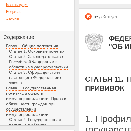
Конституция
Кодексы
не действует
Законы
Содержание
ФЕДЕР
"ОБ 
Глава I. Общие положения
Статья 1. Основные понятия
Статья 2. Законодательство
Российской Федерации в
области иммунопрофилактики
Статья 3. Сфера действия
настоящего Федерального
СТАТЬЯ 11.
закона
ПРИВИВОК
Глава II. Государственная
политика в области
иммунопрофилактики. Права и
обязанности граждан при
осуществлении
иммунопрофилактики
1. Профил
Статья 4. Государственная
политика в области
государст
иммунопрофилактики