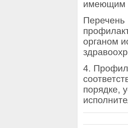
имеющим
прививок
Статья 12. Требования к
медицинским
Перечень 
иммунобиологическим
препаратам
профилакт
Статья 13. Хранение и
транспортировка медицинских
органом и
иммунобиологических
препаратов
здравоохр
Статья 14. Государственный
контроль медицинских
иммунобиологических
4. Профил
препаратов
Статья 15. Обеспечение
соответст
медицинскими
иммунобиологическими
порядке, 
препаратами
Статья 16 - Исключена.
исполните
Статья 17. Государственное
статистическое наблюдение в
области иммунопрофилактики
Глава V. Социальная защита
граждан при возникновении
поствакцинальных осложнений