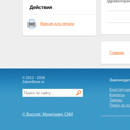
здравоохра
Статья 5. Права и обязанности
Действия
граждан при осуществлении
иммунопрофилактики
Глава III. Финансирование
Версия для печати
иммунопрофилактики
Статья 6. Финансирование
иммунопрофилактики
Статья 7. Поставки
медицинских
иммунобиологических
Главная
препаратов
Глава IV. Организационные
основы деятельности в области
иммунопрофилактики
Статья 8. Организационные
© 2012 - 2026
Законода
ZakonBase.ru
основы деятельности в области
иммунопрофилактики
Конституци
Статья 9. Национальный
Кодексы
календарь профилактических
Законы
прививок
Поиск по д
Статья 10. Профилактические
прививки по эпидемическим
© Buzznet: Мониторинг СМИ
показаниям
Статья 11. Требования к
проведению профилактических