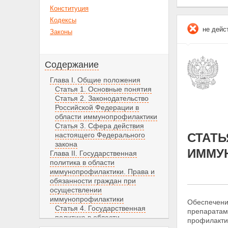
Конституция
Кодексы
не дейс
Законы
Содержание
Глава I. Общие положения
Статья 1. Основные понятия
Статья 2. Законодательство
Российской Федерации в
области иммунопрофилактики
Статья 3. Сфера действия
настоящего Федерального
СТАТЬ
закона
ИММУ
Глава II. Государственная
политика в области
иммунопрофилактики. Права и
обязанности граждан при
осуществлении
иммунопрофилактики
Обеспечени
Статья 4. Государственная
препаратам
политика в области
профилакти
иммунопрофилактики