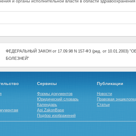
нения и органы исполнительной власти в области здравоохранения
ФЕДЕРАЛЬНЫЙ ЗАКОН от 17.09.98 N 157-ФЗ (ред. от 10.01.20
БОЛЕЗНЕЙ"
тельство
Сервисы
Публикации
я
Формы документов
Новости
Юридический словарь
Правовая энциклопе
Календарь
Статьи
окументам
Api.ZakonBase
Подбор изображений