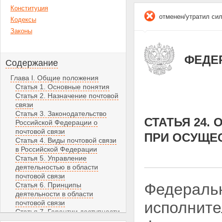
Конституция
отменен/утратил си
Кодексы
Законы
ФЕДЕР
Содержание
Глава I. Общие положения
Статья 1. Основные понятия
Статья 2. Назначение почтовой
связи
Статья 3. Законодательство
СТАТЬЯ 24.
Российской Федерации о
почтовой связи
ПРИ ОСУЩЕ
Статья 4. Виды почтовой связи
в Российской Федерации
Статья 5. Управление
деятельностью в области
почтовой связи
Федеральн
Статья 6. Принципы
деятельности в области
почтовой связи
исполните
Статья 7. Гарантии доступности
и качества услуг почтовой связи