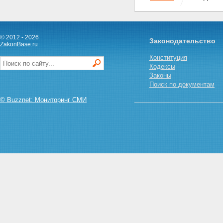
политика в области почтовой
связи
Статья 17. Тарифы на услуги
почтовой связи
© 2012 - 2026
Законодательство
Глава III. Взаимоотношения
ZakonBase.ru
организаций почтовой связи и
Конституция
органов государственной власти
Кодексы
субъектов Российской
Законы
Федерации, органов местного
Поиск по документам
самоуправления.
Взаимоотношения организаций
© Buzznet: Мониторинг СМИ
почтовой связи и других
организаций
Статья 18. Размещение
объектов почтовой связи
Статья 19. Гарантии
работникам организаций
почтовой связи
Статья 20. Использование
транспортных средств для
перевозки почтовых
отправлений
Глава IV. Права пользователей
услуг почтовой связи