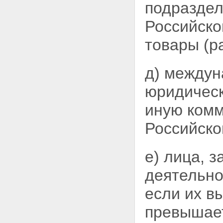
подразде
Российско
товары (ра
д) междун
юридическ
иную ком
Российско
е) лица, 
деятельно
если их вы
превышает