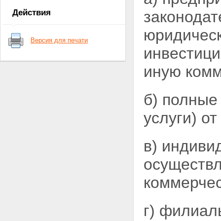
положения
Действия
законодат
юридическ
Версия для печати
инвестици
иную комм
б) полные
услуги)
от
в) индиви
осуществ
коммерчес
г) филиал