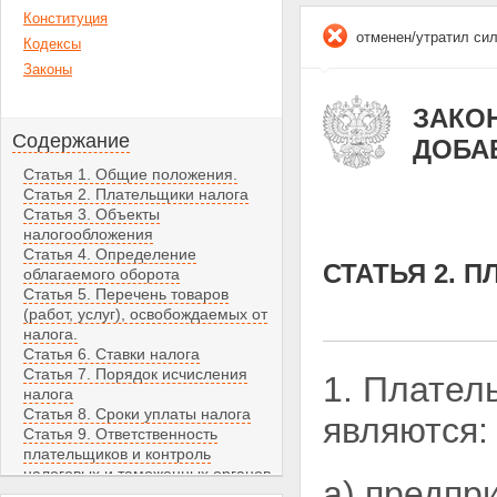
Конституция
отменен/утратил си
Кодексы
Законы
ЗАКОН 
Содержание
ДОБА
Статья 1. Общие положения.
Статья 2. Плательщики налога
Статья 3. Объекты
налогообложения
Статья 4. Определение
СТАТЬЯ 2. 
облагаемого оборота
Статья 5. Перечень товаров
(работ, услуг), освобождаемых от
налога.
Статья 6. Ставки налога
Статья 7. Порядок исчисления
1. Плател
налога
Статья 8. Сроки уплаты налога
являются:
Статья 9. Ответственность
плательщиков и контроль
налоговых и таможенных органов
а) предпр
Статья 10. Заключительные