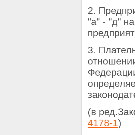
2. Предпр
"а" - "д"
предприят
3. Плател
отношении
Федераци
определяе
законодат
(в ред.За
4178-1
)