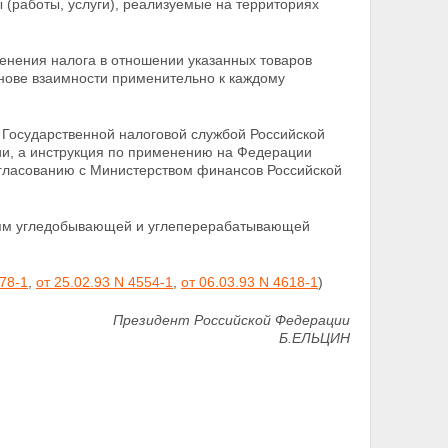
 (работы, услуги), реализуемые на территориях
менения налога в отношении указанных товаров
нове взаимности применительно к каждому
 Государственной налоговой службой Российской
и, а инструкция по применению на Федерации
огласованию с Министерством финансов Российской
циям угледобывающей и углеперерабатывающей
178-1
,
от 25.02.93 N 4554-1
,
от 06.03.93 N 4618-1
)
Президент Российской Федерации
Б.ЕЛЬЦИН