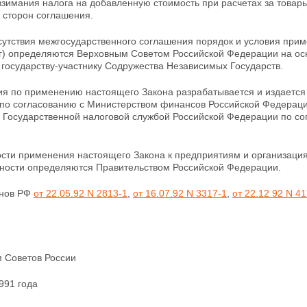
взимания налога на
добавленную стоимость при расчетах за товары
- сторон соглашения.
сутствия межгосударственного соглашения порядок и условия при
г) определяются Верховным Советом Российской Федерации на ос
государству-участнику Содружества Независимых Государств.
ция по применению настоящего Закона разрабатывается
и издается
по согласованию с Министерством финансов Российской Федераци
с Государственной
налоговой службой Российской Федерации по с
ости применения настоящего Закона к предприятиям и организа
ности
определяются Правительством Российской Федерации.
онов РФ
от 22.05.92 N 2813-1
,
от 16.07.92 N 3317-1
,
от 22.12 92 N 4
м Советов России
991 года