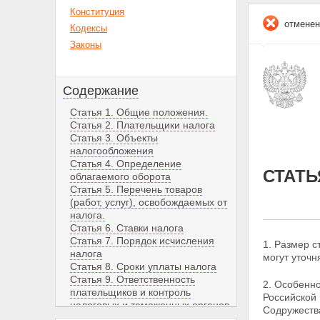
Конституция
отменен
Кодексы
Законы
Содержание
Статья 1. Общие положения.
Статья 2. Плательщики налога
Статья 3. Объекты
налогообложения
Статья 4. Определение
СТАТЬ
облагаемого оборота
Статья 5. Перечень товаров
(работ, услуг), освобождаемых от
налога.
Статья 6. Ставки налога
Статья 7. Порядок исчисления
1. Размер с
налога
могут уточ
Статья 8. Сроки уплаты налога
Статья 9. Ответственность
2. Особенно
плательщиков и контроль
Российской
налоговых и таможенных органов
Содружеств
Статья 10. Заключительные