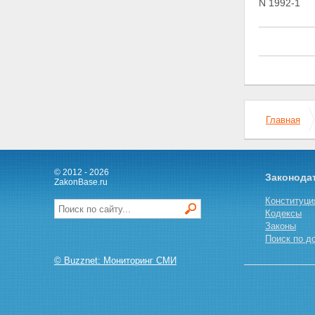
N 1992-1
Главная
© 2012 - 2026
Законода
ZakonBase.ru
Конституци
Кодексы
Законы
Поиск по д
© Buzznet: Мониторинг СМИ