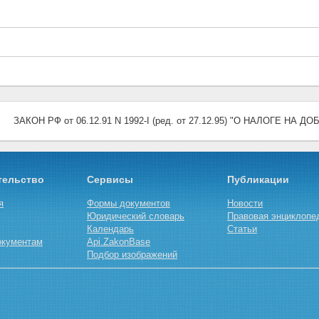
ЗАКОН РФ от 06.12.91 N 1992-I (ред. от 27.12.95) "О НАЛОГЕ Н
тельство
Сервисы
Публикации
я
Формы документов
Новости
Юридический словарь
Правовая энциклопе
Календарь
Статьи
окументам
Api.ZakonBase
Подбор изображений