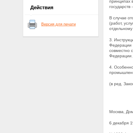
принципах 
положения
государств 
Действия
В случае от
(работ,
услу
Версия для печати
отдельному 
3. Инструк
Федерации 
совместно 
Федерации.
4. Особенн
промышлен
(в ред. Зак
Москва, До
6 декабря 1