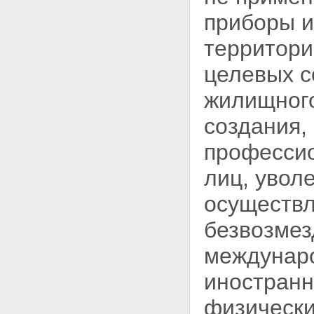
приборы и
территори
целевых с
жилищного
создания,
профессио
лиц, увол
осуществл
безвозме
междунаро
иностранн
физически