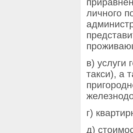
приравне
личного п
администр
представи
проживающ
в) услуги
такси),
а 
пригородн
железнод
г) квартир
д) стоимо