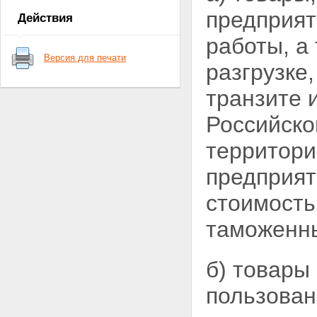
положения
предприят
Действия
работы, а 
Версия для печати
разгрузке
транзите 
Российско
территори
предприят
стоимост
таможенны
б) товары
пользован