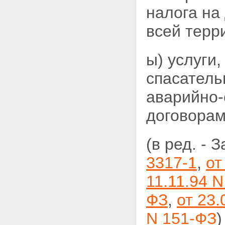
налога на
всей терр
ы) услуги
спасател
аварийно
договорам
(в ред. - 
3317-1
,
от
11.11.94 
ФЗ
,
от 23.
N 151-ФЗ
)