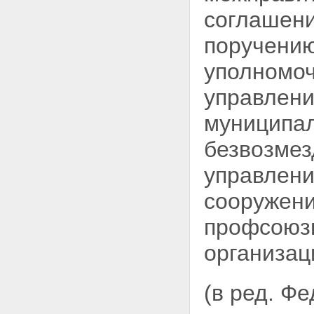
соглашени
поручению
уполномоч
управлен
муниципал
безвозмез
управлени
сооружен
профсоюз
организац
(в ред. Ф