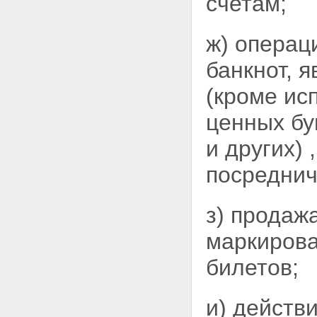
счетам;
ж) операц
банкнот, 
(кроме ис
ценных бу
и других)
посреднич
з) продаж
маркирова
билетов;
и) действ