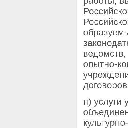
работы, в
Российск
Российско
образуемы
законодат
ведомств,
опытно-ко
учреждени
договоров
н) услуги
объединен
культурно