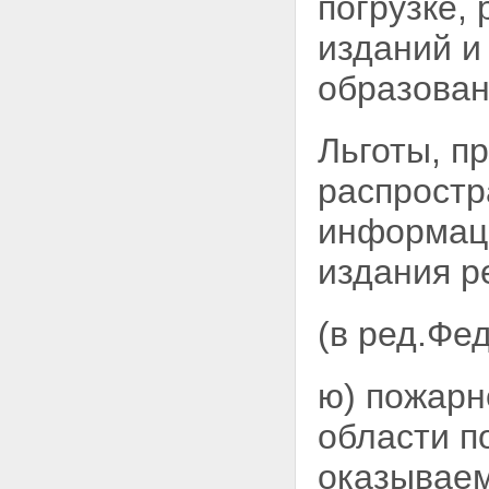
погрузке,
изданий и
образован
Льготы, п
распростр
информаци
издания р
(в ред.Фе
ю) пожарн
области п
оказываем