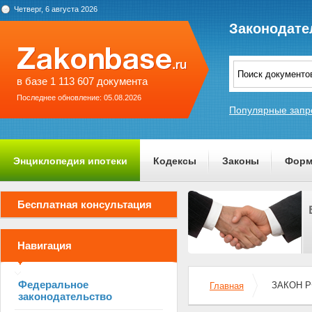
Четверг, 6 августа 2026
Законодате
в базе 1 113 607 документа
Последнее обновление: 05.08.2026
Популярные запр
Энциклопедия ипотеки
Кодексы
Законы
Форм
О проекте
Бесплатная консультация
Навигация
Федеральное
ЗАКОН РФ
Главная
законодательство