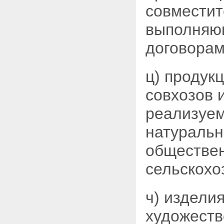
совместит
выполняющ
договорам
ц) продук
совхозов 
реализуем
натуральн
обществен
сельскохо
ч) издели
художеств