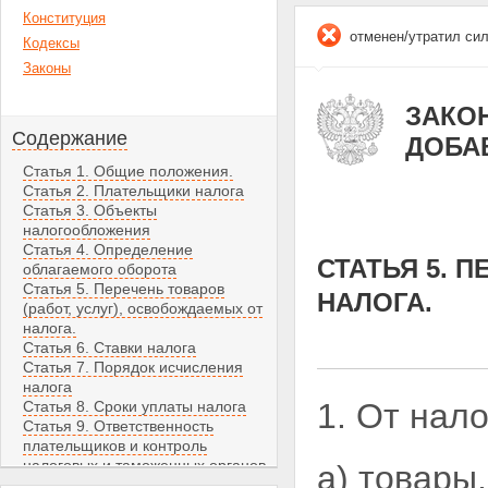
Конституция
отменен/утратил си
Кодексы
Законы
ЗАКОН 
Содержание
ДОБА
Статья 1. Общие положения.
Статья 2. Плательщики налога
Статья 3. Объекты
налогообложения
Статья 4. Определение
СТАТЬЯ 5. 
облагаемого оборота
Статья 5. Перечень товаров
НАЛОГА.
(работ, услуг), освобождаемых от
налога.
Статья 6. Ставки налога
Статья 7. Порядок исчисления
налога
1. От нал
Статья 8. Сроки уплаты налога
Статья 9. Ответственность
плательщиков и контроль
налоговых и таможенных органов
а) товары
Статья 10. Заключительные