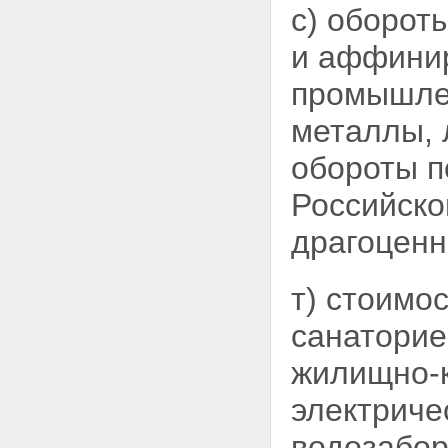
с) оборот
и
аффинир
промышле
металлы, 
обороты п
Российско
драгоценн
т) стоимо
санаторие
жилищно-к
электриче
водозабор