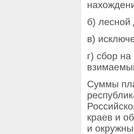
нахождени
б) лесной
в)
исключе
г) сбор н
взимаемый
Суммы пла
республик
Российско
краев и о
и окружны