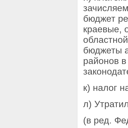
зачисляе
бюджет ре
краевые, 
областной
бюджеты
районов в
законодат
к) налог 
л)
Утратил
(в ред. Ф