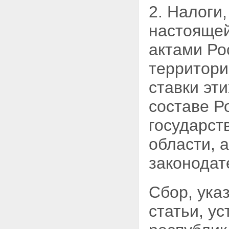
2. Налоги,
настоящей
актами Ро
территори
ставки эт
составе Р
государс
области, 
законодат
Сбор, ука
статьи, у