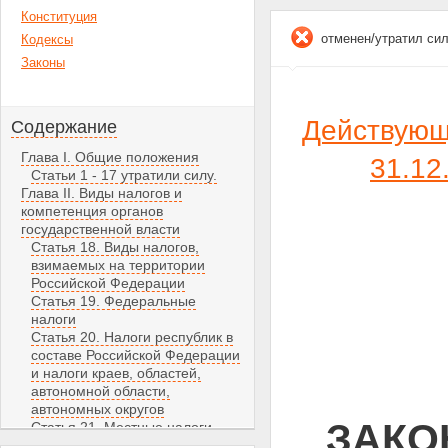
Конституция
отменен/утратил си
Кодексы
Законы
Действующа
Содержание
Глава I. Общие положения
31.1
Статьи 1 - 17 утратили силу.
Глава II. Виды налогов и
компетенция органов
государственной власти
Статья 18. Виды налогов,
взимаемых на территории
Российской Федерации
Статья 19. Федеральные
налоги
Статья 20. Налоги республик в
составе Российской Федерации
и налоги краев, областей,
автономной области,
автономных округов
ЗАКОН
Статья 21. Местные налоги
Глава III. Заключительные