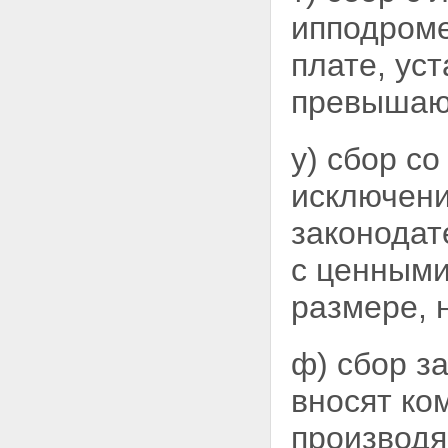
ипподроме
плате, уст
превыша
у) сбор с
исключени
законодат
с ценными
размере, 
ф) сбор з
вносят ко
производя