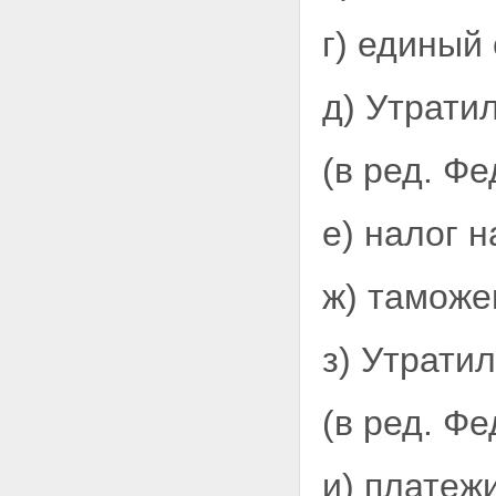
г) единый
д)
Утратил
(в ред. Ф
е) налог 
ж) таможе
з) Утратил
(в ред. Ф
и) платеж