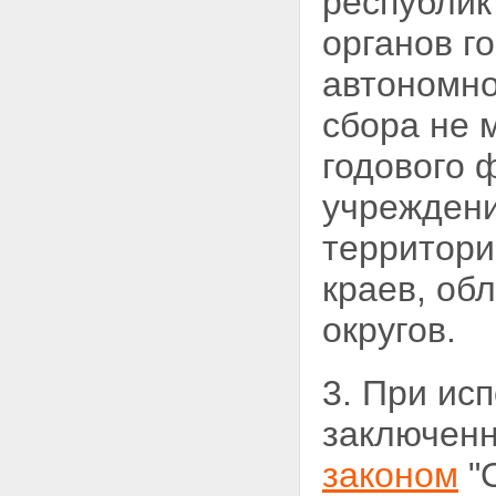
республик
органов г
автономно
сбора не 
годового
ф
учреждени
территори
краев, об
округов.
3. При ис
заключенн
законом
"О