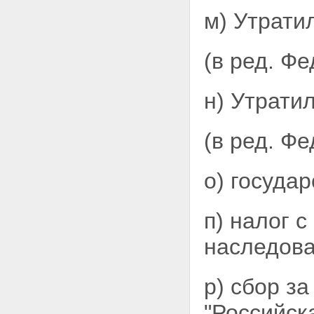
м) Утратил
(в ред. Ф
н) Утратил
(в ред. Ф
о) госуда
п) налог 
наследова
р) сбор з
"Российск