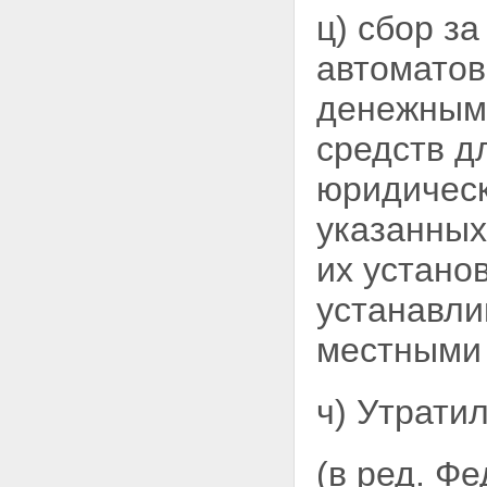
ц) сбор з
автоматов
денежным 
средств д
юридическ
указанных
их устано
устанавли
местными 
ч) Утратил
(в ред. Ф