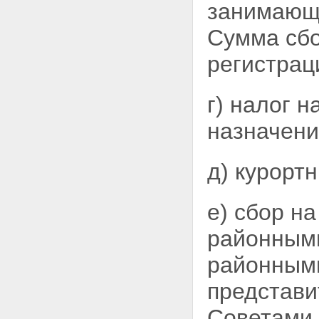
занимающи
Сумма сбо
регистрац
г) налог 
назначени
д) курорт
е) сбор н
районными
районными
представи
Советами 