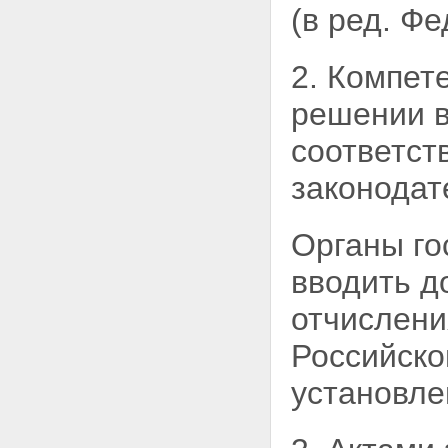
(в ред. Ф
2. Компет
решении
соответст
законодат
Органы го
вводить д
отчислени
Российско
установле