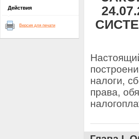
положения
24.0
Действия
Статьи 22 - 26 утратили силу.
СИСТЕ
Версия для печати
Настоящий
построени
налоги, с
права, об
налогопла
Глава I.