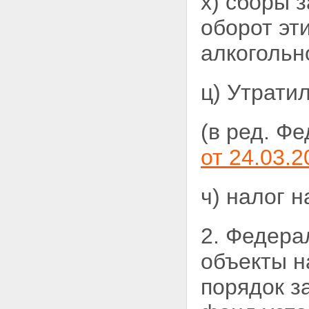
х) сборы 
оборот эт
алкогольн
ц) Утратил
(в ред. Ф
от 24.03.2
ч) налог 
2. Федера
объекты н
порядок з