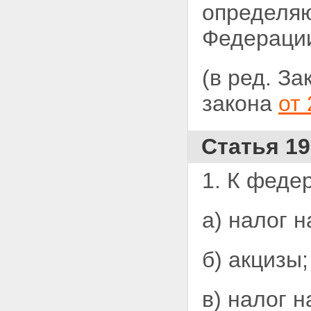
определяю
Федерации
(в ред. З
закона
от
Статья 1
1. К феде
а) налог 
б) акцизы;
в) налог 