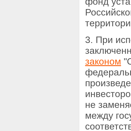
фонд уста
Российско
территори
3. При ис
заключенн
законом
"О
федеральн
произведе
инвесторо
не замен
между гос
соответст