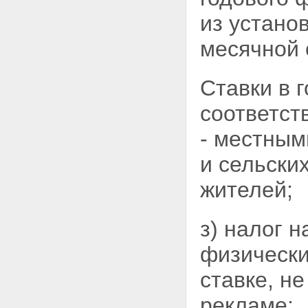
из устано
месячной 
Ставки в 
соответст
- местны
и сельски
жителей;
з) налог 
физически
ставке, 
рекламе;