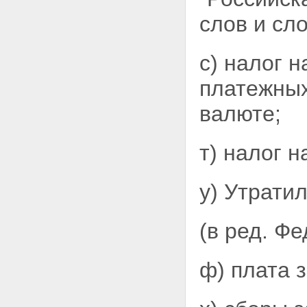
слов и сл
с) налог 
платежны
валюте;
т) налог н
у) Утратил
(в ред. Ф
ф) плата 