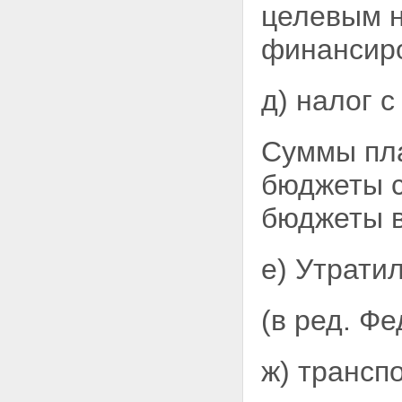
целевым н
финансиро
д) налог с
Суммы пла
бюджеты
бюджеты в
е)
Утратил
(в ред. Ф
ж) трансп