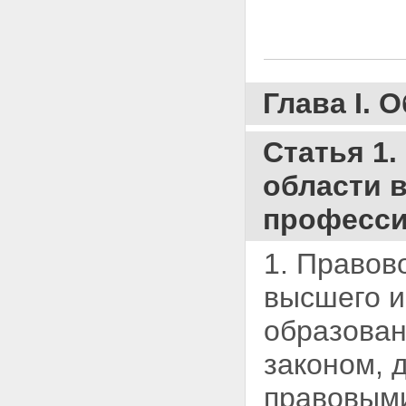
Статья 8. Высшее учебное
заведение, его задачи и
структура
Статья 9. Виды и наименования
высших учебных заведений
Глава I.
Статья 10. Порядок создания и
реорганизации высших учебных
заведений, лицензирования их
Статья 1
деятельности и аккредитации
Статья 11. Прием в высшее
области 
учебное заведение и
подготовка специалистов с
професси
высшим и послевузовским
профессиональным
образованием
1. Правов
Статья 12. Управление высшим
учебным заведением
высшего и
Статья 13. Научно-
исследовательские и другие
образова
организации и учреждения в
системе высшего и
законом,
послевузовского
профессионального
правовыми
образования