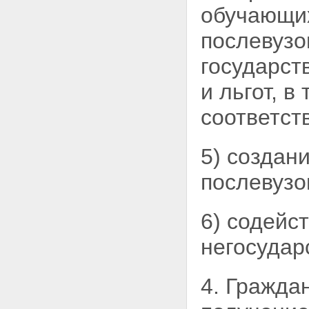
обучающих
послевузо
государст
и льгот, в
соответст
5) создан
послевузо
6) содейс
негосудар
4. Гражда