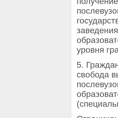
получение
послевузо
государст
заведения
образоват
уровня гр
5. Гражда
свобода 
послевузо
образоват
(специаль