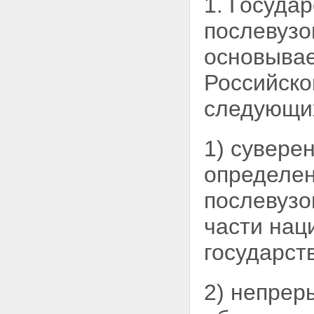
1. Госуда
Статья 18. Слушатели
учреждений системы высшего и
послевузо
послевузовского
профессионального
основывае
образования
Статья 19. Докторанты,
Российско
аспиранты и соискатели
Статья 20. Работники высших
следующих
учебных заведений
Статья 21. Подготовка и
повышение квалификации
научно - педагогических
1) сувере
работников
Статья 22. Ученые звания
определен
Статья 23. Признание и
установление эквивалентности
послевузо
документов иностранных
государств о высшем и
части нац
послевузовском
профессиональном
государст
образовании и об ученых
званиях
Глава IV. Управление системой
2) непрер
высшего и послевузовского
профессионального образования