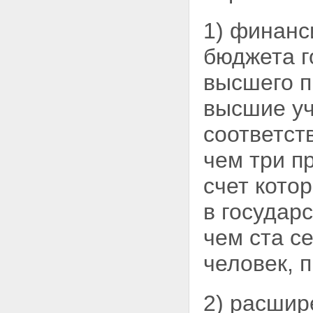
Федерации в области высшего
и послевузовского
1) финанс
профессионального
образования
бюджета г
Глава VII. Заключительные
положения
высшего п
Статья 34. Вступление в силу
настоящего Федерального
высшие
у
закона
соответст
чем три п
счет кото
в государ
чем ста с
человек, 
2) расшир