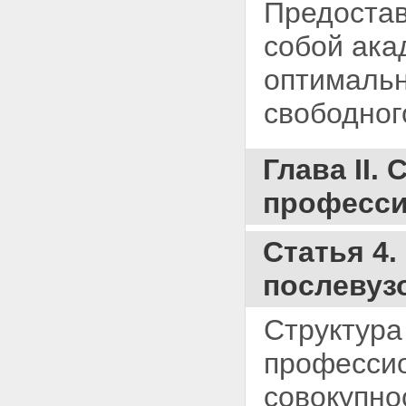
Предостав
собой ака
оптимальн
свободног
Глава II.
професси
Статья 4
послевуз
Структура
профессио
совокупно