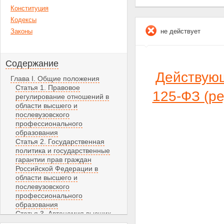
Конституция
Кодексы
Законы
не действует
Содержание
Действую
Глава I. Общие положения
Статья 1. Правовое
125-ФЗ (р
регулирование отношений в
области высшего и
послевузовского
профессионального
образования
Статья 2. Государственная
политика и государственные
гарантии прав граждан
Российской Федерации в
области высшего и
послевузовского
профессионального
образования
Статья 3. Автономия высших
учебных заведений и