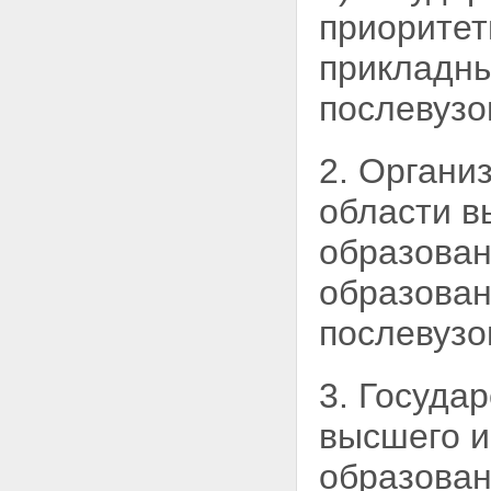
Статья 28. Финансирование
приорите
высших учебных заведений
Статья 29. Платная
прикладны
деятельность высшего учебного
заведения
послевузо
Статья 30. Оплата труда
работников высшего учебного
заведения
2. Органи
Статья 31. Оплата труда и стаж
работы работников
области в
государственных органов
управления высшим и
образован
послевузовским
профессиональным
образован
образованием
Статья 32. Учет, отчетность и
послевузо
контроль в высших учебных
заведениях
Глава VI. Международная и
внешнеэкономическая
3. Госуда
деятельность высших учебных
заведений
высшего и
Статья 33. Осуществление
международного
образован
сотрудничества Российской