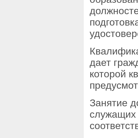
должносте
подготовк
удостовер
Квалифика
дает граж
которой 
предусмот
Занятие д
служащих 
соответс