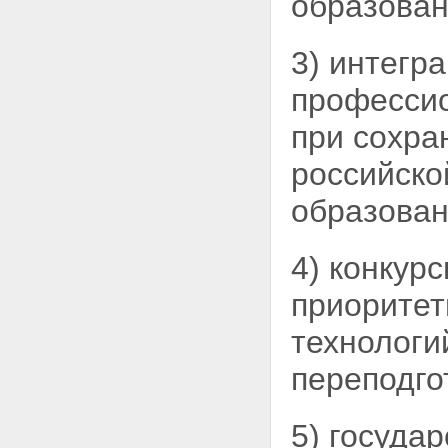
образован
Статья 24. Компетенция
Российской Федерации в
области высшего и
3) интегр
послевузовского
профессионального
професси
образования
Статья 25. Компетенция
при сохра
субъектов Российской
Федерации в области высшего
российско
и послевузовского
профессионального
образован
образования
Статья 26. Государственный
контроль за качеством высшего
и послевузовского
4) конкур
профессионального
образования
приоритет
Глава V. Экономика системы
высшего и послевузовского
технологи
профессионального образования
Статья 27. Отношения
переподго
собственности в системе
высшего и послевузовского
профессионального
5) госуда
образования