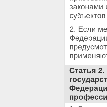
Статья 14. Объединения
законами 
юридических лиц (ассоциации,
союзы) в системе высшего и
послевузовского
субъектов
профессионального
образования
Статья 15. Общественные
2. Если м
организации и государственно -
общественные объединения в
Федерации
системе высшего и
послевузовского
предусмо
профессионального
образования
применяют
Глава III. Субъекты учебной и
научной деятельности в системе
высшего и послевузовского
Статья 2.
профессионального
образования, их права и
государс
обязанности
Статья 16. Студенты высших
Федераци
учебных заведений
Статья 17. Льготы,
професси
предоставляемые лицам,
совмещающим учебу в высшем
учебном заведении с работой