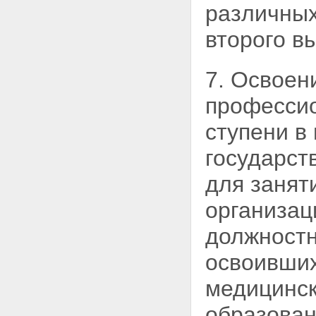
различных
второго в
7. Освоен
профессио
ступени в
государс
для занят
организац
должностн
освоивши
медицинск
образован