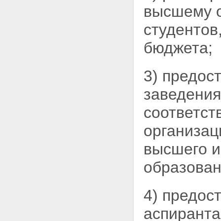
высшему о
студентов
бюджета;
3) предос
заведени
соответст
организа
высшего и
образован
4) предос
аспиранта