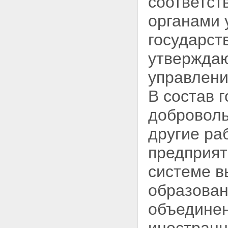
соответст
Статья 14. Объединения
юридических лиц (ассоциации,
органами 
союзы) в системе высшего и
послевузовского
государст
профессионального
образования
утвержда
Статья 15. Общественные
организации и государственно -
управлен
общественные объединения в
системе высшего и
В состав 
послевузовского
профессионального
доброволь
образования
Глава III. Субъекты учебной и
научной деятельности в системе
другие ра
высшего и послевузовского
профессионального
предприят
образования, их права и
обязанности
системе 
Статья 16. Студенты высших
учебных заведений
образован
Статья 17. Льготы,
предоставляемые лицам,
объединен
совмещающим учебу в высшем
учебном заведении с работой