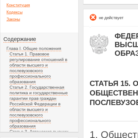
Конституция
Кодексы
не действует
Законы
ФЕДЕР
Содержание
ВЫСШ
Глава I. Общие положения
ОБРА
Статья 1. Правовое
регулирование отношений в
области высшего и
послевузовского
профессионального
образования
СТАТЬЯ 15.
Статья 2. Государственная
ОБЩЕСТВЕН
политика и государственные
гарантии прав граждан
ПОСЛЕВУЗО
Российской Федерации в
области высшего и
послевузовского
профессионального
образования
Статья 3. Автономия высших
1. Общест
учебных заведений и