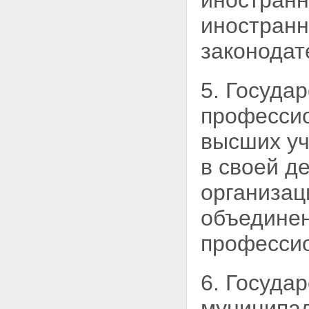
иностранн
Статья 18. Слушатели
учреждений системы высшего и
иностранн
послевузовского
профессионального
законодат
образования
Статья 19. Докторанты,
аспиранты и соискатели
5. Госуда
Статья 20. Работники высших
учебных заведений
професси
Статья 21. Подготовка и
повышение квалификации
высших уч
научно - педагогических
работников
в своей д
Статья 22. Ученые звания
Статья 23. Признание и
организац
установление эквивалентности
документов иностранных
объедине
государств о высшем и
послевузовском
профессио
профессиональном
образовании и об ученых
званиях
Глава IV. Управление системой
6. Госуда
высшего и послевузовского
профессионального образования
муниципал