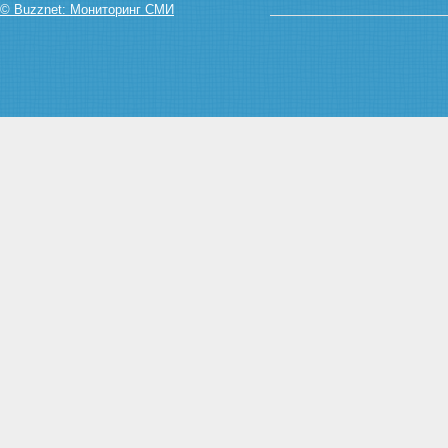
Федерации в области высшего
© Buzznet: Мониторинг СМИ
и послевузовского
профессионального
образования
Глава VII. Заключительные
положения
Статья 34. Вступление в силу
настоящего Федерального
закона