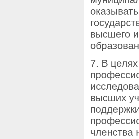
Статья 24. Компетенция
Российской Федерации в
оказывать
области высшего и
послевузовского
государст
профессионального
образования
высшего и
Статья 25. Компетенция
субъектов Российской
образован
Федерации в области высшего
и послевузовского
профессионального
7. В целя
образования
Статья 26. Государственный
професси
контроль за качеством высшего
и послевузовского
исследова
профессионального
образования
высших уч
Глава V. Экономика системы
высшего и послевузовского
поддержки
профессионального образования
Статья 27. Отношения
профессио
собственности в системе
высшего и послевузовского
членства
профессионального
образования