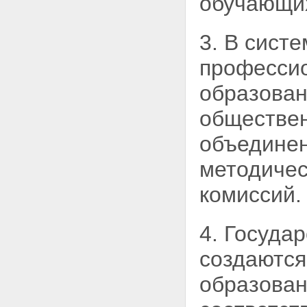
обучающи
Статья 8. Высшее учебное
заведение, его задачи и
3. В сист
структура
Статья 9. Виды и наименования
высших учебных заведений
профессио
Статья 10. Порядок создания и
реорганизации высших учебных
образован
заведений, лицензирования их
деятельности и аккредитации
обществен
Статья 11. Прием в высшее
учебное заведение и
объединен
подготовка специалистов с
высшим и послевузовским
методичес
профессиональным
образованием
комиссий.
Статья 12. Управление высшим
учебным заведением
Статья 13. Научно-
4. Госуда
исследовательские и другие
организации и учреждения в
создаются
системе высшего и
послевузовского
образован
профессионального
образования