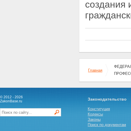
создания 
Статья 28. Финансирование
высших учебных заведений
гражданск
Статья 29. Платная
деятельность высшего учебного
заведения
Статья 30. Оплата труда
работников высшего учебного
заведения
Статья 31. Оплата труда и стаж
работы работников
государственных органов
управления высшим и
послевузовским
ФЕДЕРАЛ
профессиональным
Главная
ПРОФЕС
образованием
Статья 32. Учет, отчетность и
контроль в высших учебных
заведениях
Глава VI. Международная и
© 2012 - 2026
Законодательство
ZakonBase.ru
внешнеэкономическая
деятельность высших учебных
Конституция
заведений
Кодексы
Статья 33. Осуществление
Законы
международного
Поиск по документам
сотрудничества Российской