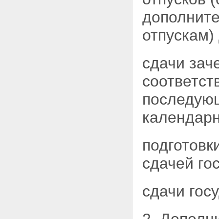
дополнит
отпускам)
сдачи зач
соответст
последующ
календарн
подготовк
сдачей го
сдачи гос