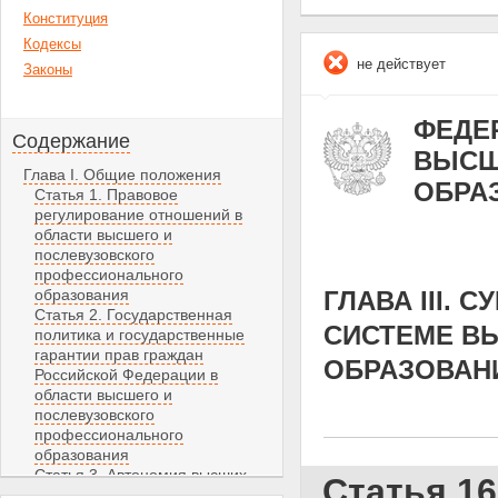
Конституция
Кодексы
не действует
Законы
ФЕДЕР
Содержание
ВЫСШ
Глава I. Общие положения
ОБРА
Статья 1. Правовое
регулирование отношений в
области высшего и
послевузовского
профессионального
образования
ГЛАВА III.
Статья 2. Государственная
СИСТЕМЕ В
политика и государственные
гарантии прав граждан
ОБРАЗОВАНИ
Российской Федерации в
области высшего и
послевузовского
профессионального
образования
Статья 3. Автономия высших
Статья 1
учебных заведений и