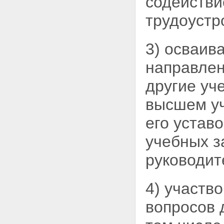
содействи
Статья 14. Объединения
юридических лиц (ассоциации,
трудоустр
союзы) в системе высшего и
послевузовского
профессионального
3) осваив
образования
Статья 15. Общественные
направлен
организации и государственно -
общественные объединения в
другие уч
системе высшего и
послевузовского
профессионального
высшем уч
образования
Глава III. Субъекты учебной и
его устав
научной деятельности в системе
высшего и послевузовского
учебных з
профессионального
образования, их права и
руководит
обязанности
Статья 16. Студенты высших
учебных заведений
4) участв
Статья 17. Льготы,
предоставляемые лицам,
вопросов 
совмещающим учебу в высшем
учебном заведении с работой