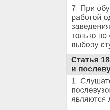
7. При об
работой о
заведения
только по
выбору ст
Статья 1
и послев
1. Слушат
послевузо
являются 