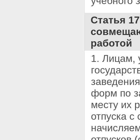
учебного 
Статья 1
совмещаю
работой
1. Лицам,
государст
заведения
форм по з
месту их 
отпуска с
начисляем
отпусков 