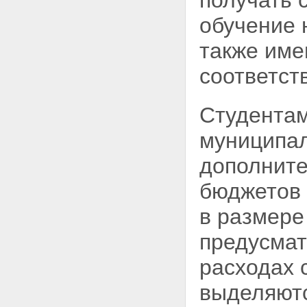
получать 
Федерации в области высшего
и послевузовского
обучение 
профессионального
образования
также име
Глава VII. Заключительные
положения
соответст
Статья 34. Вступление в силу
настоящего Федерального
закона
Студентам
муниципа
дополните
бюджетов
в размере
предусмат
расходах 
выделяютс