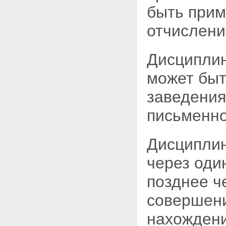
быть прим
отчислени
Дисциплин
может быт
заведения
письменн
Дисциплин
через оди
позднее ч
совершен
нахождени