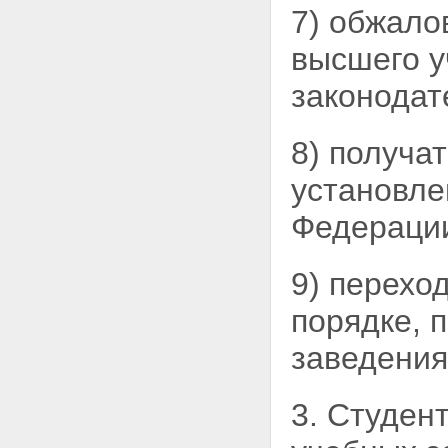
Статья 24. Компетенция
7) обжало
Российской Федерации в
области высшего и
высшего у
послевузовского
профессионального
законодат
образования
Статья 25. Компетенция
субъектов Российской
8) получа
Федерации в области высшего
и послевузовского
установле
профессионального
образования
Федерации
Статья 26. Государственный
контроль за качеством высшего
и послевузовского
9) перехо
профессионального
образования
Глава V. Экономика системы
порядке, 
высшего и послевузовского
профессионального образования
заведения
Статья 27. Отношения
собственности в системе
высшего и послевузовского
3. Студен
профессионального
образования