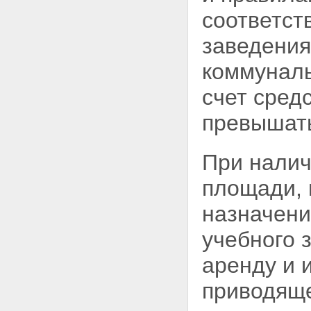
соответст
заведения
коммуналь
счет
сред
превышать
При налич
площади, 
назначен
учебного 
аренду и 
приводяще