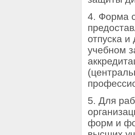
4. Форма 
предостав
отпуска и
учебном з
аккредита
(централь
професси
5. Для ра
организац
форм и фо
высших уч