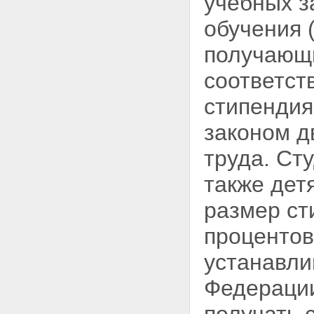
учебных 
Статья 28. Финансирование
высших учебных заведений
обучения 
Статья 29. Платная
деятельность высшего учебного
получающи
заведения
Статья 30. Оплата труда
соответст
работников высшего учебного
заведения
стипендия
Статья 31. Оплата труда и стаж
работы работников
законом д
государственных органов
управления высшим и
труда. Сту
послевузовским
профессиональным
также дет
образованием
Статья 32. Учет, отчетность и
размер ст
контроль в высших учебных
заведениях
процентов
Глава VI. Международная и
внешнеэкономическая
устанавли
деятельность высших учебных
заведений
Федераци
Статья 33. Осуществление
международного
сотрудничества Российской