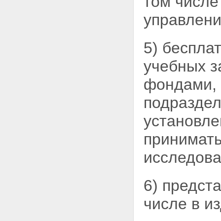
том числе
Статья 18. Слушатели
учреждений системы высшего и
управлени
послевузовского
профессионального
образования
5) беспла
Статья 19. Докторанты,
аспиранты и соискатели
учебных 
Статья 20. Работники высших
учебных заведений
фондами, 
Статья 21. Подготовка и
повышение квалификации
подраздел
научно - педагогических
работников
установле
Статья 22. Ученые звания
Статья 23. Признание и
принимать
установление эквивалентности
документов иностранных
государств о высшем и
исследова
послевузовском
профессиональном
образовании и об ученых
6) предст
званиях
Глава IV. Управление системой
числе в и
высшего и послевузовского
профессионального образования