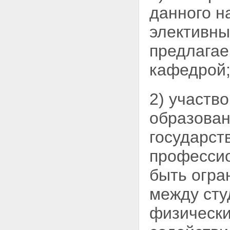
данного н
Статья 8. Высшее учебное
заведение, его задачи и
элективны
структура
Статья 9. Виды и наименования
высших учебных заведений
предлагае
Статья 10. Порядок создания и
реорганизации высших учебных
кафедрой
заведений, лицензирования их
деятельности и аккредитации
Статья 11. Прием в высшее
2) участв
учебное заведение и
подготовка специалистов с
образован
высшим и послевузовским
профессиональным
государст
образованием
Статья 12. Управление высшим
професси
учебным заведением
Статья 13. Научно-
быть огра
исследовательские и другие
организации и учреждения в
между сту
системе высшего и
послевузовского
физическ
профессионального
образования