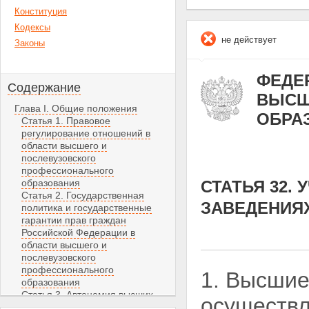
Конституция
Кодексы
не действует
Законы
ФЕДЕР
Содержание
ВЫСШ
Глава I. Общие положения
ОБРА
Статья 1. Правовое
регулирование отношений в
области высшего и
послевузовского
профессионального
образования
СТАТЬЯ 32.
Статья 2. Государственная
ЗАВЕДЕНИЯ
политика и государственные
гарантии прав граждан
Российской Федерации в
области высшего и
послевузовского
профессионального
1. Высшие
образования
Статья 3. Автономия высших
осуществл
учебных заведений и