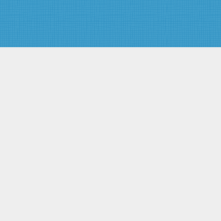
Статья 14. Объединения
юридических лиц (ассоциации,
союзы) в системе высшего и
послевузовского
профессионального
образования
Статья 15. Общественные
организации и государственно -
общественные объединения в
системе высшего и
послевузовского
профессионального
образования
Глава III. Субъекты учебной и
научной деятельности в системе
высшего и послевузовского
профессионального
образования, их права и
обязанности
Статья 16. Студенты высших
учебных заведений
Статья 17. Льготы,
предоставляемые лицам,
совмещающим учебу в высшем
учебном заведении с работой