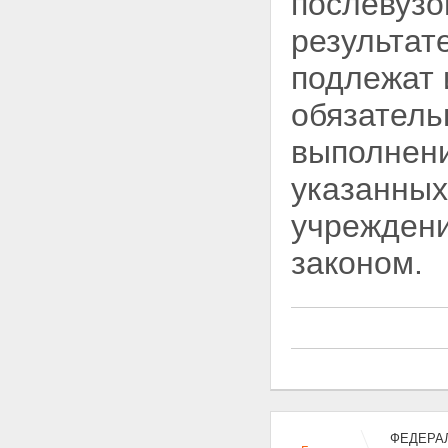
послевузо
Статья 28. Финансирование
высших учебных заведений
результат
Статья 29. Платная
деятельность высшего учебного
подлежат 
заведения
Статья 30. Оплата труда
обязатель
работников высшего учебного
заведения
выполнени
Статья 31. Оплата труда и стаж
работы работников
указанных
государственных органов
управления высшим и
учрежден
послевузовским
профессиональным
законом.
образованием
Статья 32. Учет, отчетность и
контроль в высших учебных
заведениях
Глава VI. Международная и
внешнеэкономическая
деятельность высших учебных
заведений
Статья 33. Осуществление
международного
сотрудничества Российской
ФЕДЕРАЛ