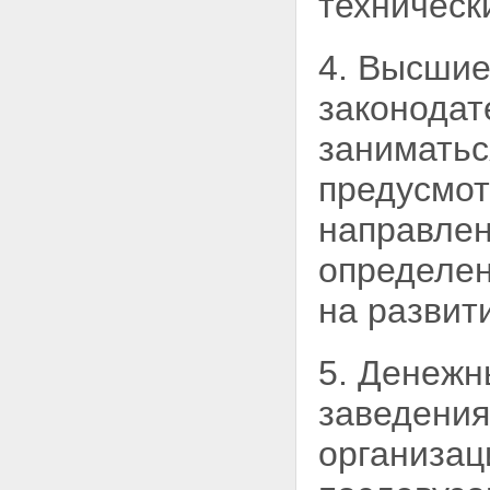
техническ
Статья 24. Компетенция
Российской Федерации в
области высшего и
4. Высшие
послевузовского
профессионального
законодат
образования
Статья 25. Компетенция
заниматьс
субъектов Российской
Федерации в области высшего
предусмот
и послевузовского
профессионального
направлен
образования
Статья 26. Государственный
определен
контроль за качеством высшего
и послевузовского
на развит
профессионального
образования
Глава V. Экономика системы
высшего и послевузовского
5. Денежн
профессионального образования
Статья 27. Отношения
заведения
собственности в системе
высшего и послевузовского
организац
профессионального
образования