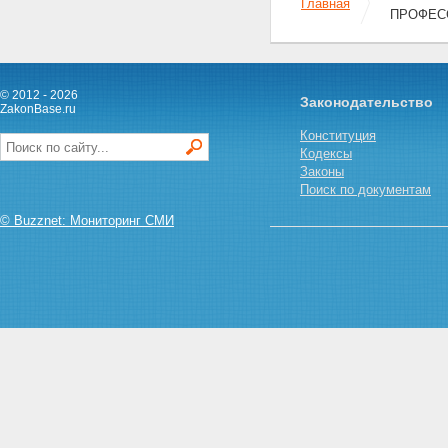
Главная
Федерации в области высшего
ПРОФЕС
и послевузовского
профессионального
образования
Глава VII. Заключительные
© 2012 - 2026
положения
Законодательство
ZakonBase.ru
Статья 34. Вступление в силу
настоящего Федерального
Конституция
закона
Кодексы
Законы
Поиск по документам
© Buzznet: Мониторинг СМИ