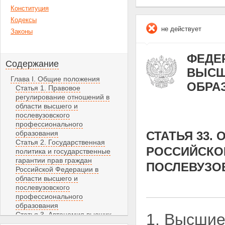
Конституция
Кодексы
не действует
Законы
ФЕДЕР
Содержание
ВЫСШ
Глава I. Общие положения
ОБРА
Статья 1. Правовое
регулирование отношений в
области высшего и
послевузовского
профессионального
образования
СТАТЬЯ 33
Статья 2. Государственная
РОССИЙСКО
политика и государственные
гарантии прав граждан
ПОСЛЕВУЗО
Российской Федерации в
области высшего и
послевузовского
профессионального
образования
Статья 3. Автономия высших
1. Высшие
учебных заведений и