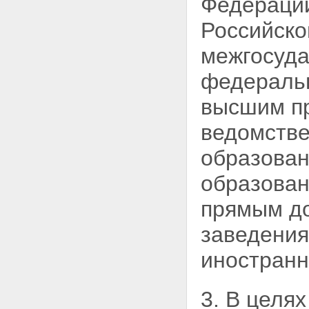
Федерации
Статья 14. Объединения
юридических лиц (ассоциации,
Российско
союзы) в системе высшего и
послевузовского
межгосуда
профессионального
образования
федераль
Статья 15. Общественные
организации и государственно -
общественные объединения в
высшим п
системе высшего и
послевузовского
ведомств
профессионального
образования
образован
Глава III. Субъекты учебной и
научной деятельности в системе
образован
высшего и послевузовского
профессионального
прямым д
образования, их права и
обязанности
заведения
Статья 16. Студенты высших
учебных заведений
иностран
Статья 17. Льготы,
предоставляемые лицам,
совмещающим учебу в высшем
3. В целя
учебном заведении с работой