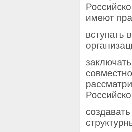
Статья 18. Слушатели
Российско
учреждений системы высшего и
послевузовского
имеют пра
профессионального
образования
Статья 19. Докторанты,
вступать 
аспиранты и соискатели
Статья 20. Работники высших
организац
учебных заведений
Статья 21. Подготовка и
повышение квалификации
научно - педагогических
заключать
работников
Статья 22. Ученые звания
совместно
Статья 23. Признание и
установление эквивалентности
рассматри
документов иностранных
государств о высшем и
Российско
послевузовском
профессиональном
образовании и об ученых
создавать
званиях
Глава IV. Управление системой
структурн
высшего и послевузовского
профессионального образования