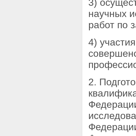
3) осущес
Статья 8. Высшее учебное
заведение, его задачи и
научных и
структура
Статья 9. Виды и наименования
работ по 
высших учебных заведений
Статья 10. Порядок создания и
реорганизации высших учебных
4) участи
заведений, лицензирования их
деятельности и аккредитации
совершенс
Статья 11. Прием в высшее
учебное заведение и
профессио
подготовка специалистов с
высшим и послевузовским
профессиональным
2. Подгот
образованием
Статья 12. Управление высшим
квалифика
учебным заведением
Статья 13. Научно-
Федерации
исследовательские и другие
организации и учреждения в
исследова
системе высшего и
послевузовского
Федерации
профессионального
образования