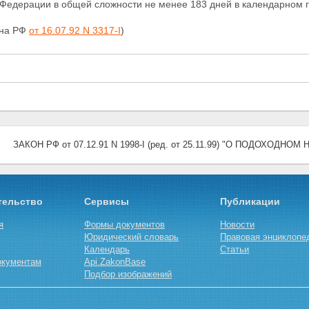
Федерации в общей сложности не менее 183 дней в календарном г
она РФ
от 16.07.92 N 3317-I
)
ЗАКОН РФ от 07.12.91 N 1998-I (ред. от 25.11.99) "О ПОДОХОДН
тельство
Сервисы
Публикации
я
Формы документов
Новости
Юридический словарь
Правовая энциклопе
Календарь
Статьи
окументам
Api.ZakonBase
Подбор изображений