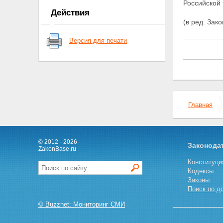
Российской
ОБЯЗАННОСТЕЙ ПО МЕСТУ
Действия
ОСНОВНОЙ РАБОТЫ (СЛУЖБЫ,
(в ред. Зак
УЧЕБЫ)
Статья 7. Объекты
Версия для печати
налогообложения
Статья 8. Порядок исчисления
налога
Статья 9. Порядок
перечисления налога в бюджет
Глава III. НАЛОГООБЛОЖЕНИЕ
ДОХОДОВ, ПОЛУЧАЕМЫХ НЕ ПО
Главная
МЕСТУ ОСНОВНОЙ РАБОТЫ
(СЛУЖБЫ, УЧЕБЫ)
Статья 10. Объекты
налогообложения
Статья 11. Порядок исчисления
© 2012 - 2026
Законода
ZakonBase.ru
и уплаты налога
Глава IV. НАЛОГООБЛОЖЕНИЕ
Конституци
ДОХОДОВ ОТ
Кодексы
ПРЕДПРИНИМАТЕЛЬСКОЙ
Законы
ДЕЯТЕЛЬНОСТИ И ДРУГИХ
Поиск по д
ДОХОДОВ
© Buzznet: Мониторинг СМИ
Статья 12. Объекты
налогообложения
Статья 13. Порядок исчисления