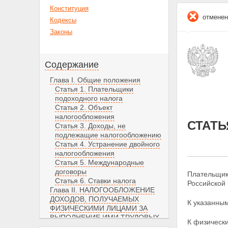
Конституция
отменен
Кодексы
Законы
Содержание
Глава I. Общие положения
Статья 1. Плательщики
подоходного налога
Статья 2. Объект
налогообложения
СТАТЬ
Статья 3. Доходы, не
подлежащие налогообложению
Статья 4. Устранение двойного
налогообложения
Статья 5. Международные
договоры
Плательщик
Статья 6. Ставки налога
Российской
Глава II. НАЛОГООБЛОЖЕНИЕ
ДОХОДОВ, ПОЛУЧАЕМЫХ
К указанны
ФИЗИЧЕСКИМИ ЛИЦАМИ ЗА
ВЫПОЛНЕНИЕ ИМИ ТРУДОВЫХ
К физическ
И ИНЫХ ПРИРАВНЕННЫХ К НИМ