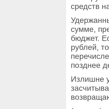
ФИЗИЧЕСКИМИ ЛИЦАМИ
средств н
СОВОКУПНОГО ГОДОВОГО
ДОХОДА И ПОРЯДОК
ИСЧИСЛЕНИЯ НАЛОГА ПО
СОВОКУПНОМУ ГОДОВОМУ
Удержанны
ДОХОДУ
Статья 18. Порядок
сумме, пр
представления декларации о
доходах
бюджет. Е
Статья 19. Порядок
перерасчета налога
рублей, т
Глава VIII. ОБЕСПЕЧЕНИЕ
СОБЛЮДЕНИЯ НАСТОЯЩЕГО
перечисле
ЗАКОНА
Статья 20. Обязанности
позднее д
физических лиц, предприятий,
учреждений и организаций
Статья 21. Порядок удержания
Излишне у
и возврата неправильно
удержанных сумм налогов
засчитыва
Статья 22. Меры
ответственности юридических и
возвращаю
физических лиц за нарушение
настоящего Закона
Статья 23. Обжалование