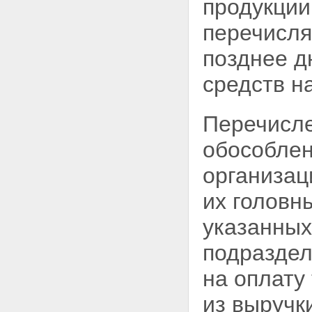
продукции
и уплаты налога
Глава V. ОСОБЕННОСТИ
перечисля
НАЛОГООБЛОЖЕНИЯ
ИНОСТРАННЫХ ГРАЖДАН И
позднее д
ЛИЦ БЕЗ ГРАЖДАНСТВА,
ИМЕЮЩИХ ПОСТОЯННОЕ
средств н
МЕСТОЖИТЕЛЬСТВО В
РОССИЙСКОЙ ФЕДЕРАЦИИ
Статья 14. Определение
Перечисле
облагаемого дохода
Статья 15. Размеры
обособлен
налогообложения
Статья 16. Порядок исчисления
организац
и уплаты налога
Глава VI. ОСОБЕННОСТИ
их головн
НАЛОГООБЛОЖЕНИЯ
ДОХОДОВ, ПОЛУЧАЕМЫХ
указанных
ЛИЦАМИ, НЕ ИМЕЮЩИМИ
ПОСТОЯННОГО
подраздел
МЕСТОЖИТЕЛЬСТВА В
РОССИЙСКОЙ ФЕДЕРАЦИИ
на оплату
Статья 17. Порядок
налогообложения
из выручк
Глава VII. ДЕКЛАРИРОВАНИЕ