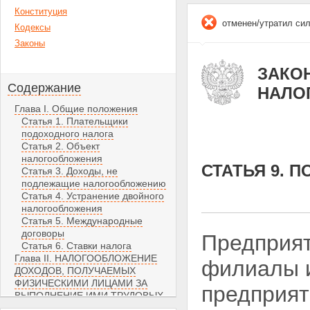
Конституция
отменен/утратил си
Кодексы
Законы
ЗАКОН
Содержание
НАЛО
Глава I. Общие положения
Статья 1. Плательщики
подоходного налога
Статья 2. Объект
налогообложения
СТАТЬЯ 9. 
Статья 3. Доходы, не
подлежащие налогообложению
Статья 4. Устранение двойного
налогообложения
Статья 5. Международные
договоры
Предприят
Статья 6. Ставки налога
Глава II. НАЛОГООБЛОЖЕНИЕ
филиалы и
ДОХОДОВ, ПОЛУЧАЕМЫХ
ФИЗИЧЕСКИМИ ЛИЦАМИ ЗА
предприят
ВЫПОЛНЕНИЕ ИМИ ТРУДОВЫХ
И ИНЫХ ПРИРАВНЕННЫХ К НИМ