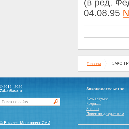
(в ред. Ф
действий налоговых органов и
их должностных лиц
04.08.95
N
Статья 24.
ЗАКОН РФ
Главная
© 2012 - 2026
Законодательство
ZakonBase.ru
Конституция
Кодексы
Законы
Поиск по документам
© Buzznet: Мониторинг СМИ