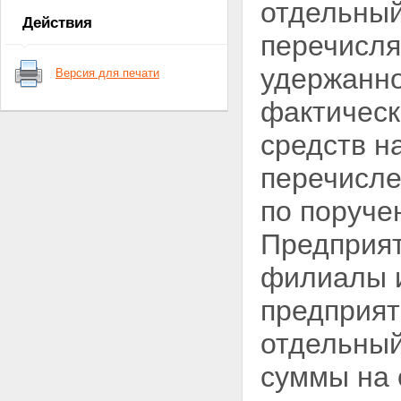
отдельный
ОБЯЗАННОСТЕЙ ПО МЕСТУ
Действия
ОСНОВНОЙ РАБОТЫ (СЛУЖБЫ,
перечисля
УЧЕБЫ)
Статья 7. Объекты
удержанно
Версия для печати
налогообложения
Статья 8. Порядок исчисления
фактическ
налога
Статья 9. Порядок
средств н
перечисления налога в бюджет
Глава III. НАЛОГООБЛОЖЕНИЕ
перечисле
ДОХОДОВ, ПОЛУЧАЕМЫХ НЕ ПО
МЕСТУ ОСНОВНОЙ РАБОТЫ
по поруче
(СЛУЖБЫ, УЧЕБЫ)
Статья 10. Объекты
Предприят
налогообложения
Статья 11. Порядок исчисления
филиалы и
и уплаты налога
Глава IV. НАЛОГООБЛОЖЕНИЕ
предприят
ДОХОДОВ ОТ
ПРЕДПРИНИМАТЕЛЬСКОЙ
отдельный
ДЕЯТЕЛЬНОСТИ И ДРУГИХ
ДОХОДОВ
Статья 12. Объекты
суммы на 
налогообложения
Статья 13. Порядок исчисления