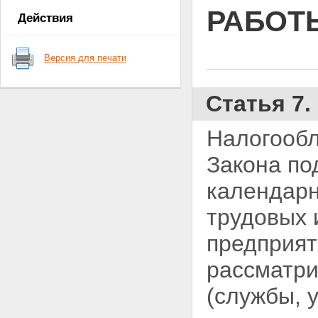
ОБЯЗАННОСТЕЙ ПО МЕСТУ
РАБОТ
Действия
ОСНОВНОЙ РАБОТЫ (СЛУЖБЫ,
УЧЕБЫ)
Статья 7. Объекты
Версия для печати
налогообложения
Статья 8. Порядок исчисления
налога
Статья 7
Статья 9. Порядок
перечисления налога в бюджет
Глава III. НАЛОГООБЛОЖЕНИЕ
Налогообл
ДОХОДОВ, ПОЛУЧАЕМЫХ НЕ ПО
МЕСТУ ОСНОВНОЙ РАБОТЫ
Закона по
(СЛУЖБЫ, УЧЕБЫ)
Статья 10. Объекты
календарн
налогообложения
Статья 11. Порядок исчисления
трудовых 
и уплаты налога
Глава IV. НАЛОГООБЛОЖЕНИЕ
предприят
ДОХОДОВ ОТ
ПРЕДПРИНИМАТЕЛЬСКОЙ
рассматри
ДЕЯТЕЛЬНОСТИ И ДРУГИХ
ДОХОДОВ
(службы, 
Статья 12. Объекты
налогообложения
Статья 13. Порядок исчисления