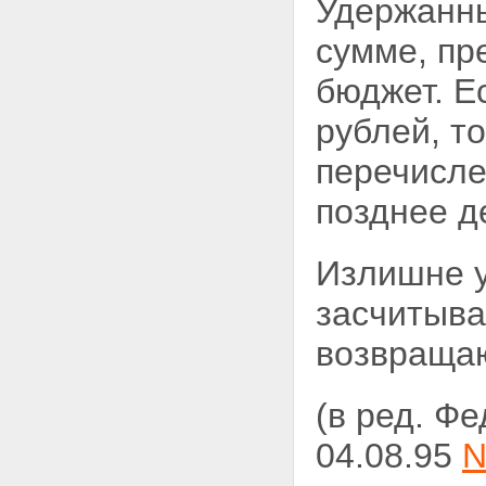
Удержанны
сумме, пр
бюджет. Е
рублей, т
перечисле
позднее д
Излишне у
засчитыва
возвращаю
(в ред. Ф
04.08.95
N