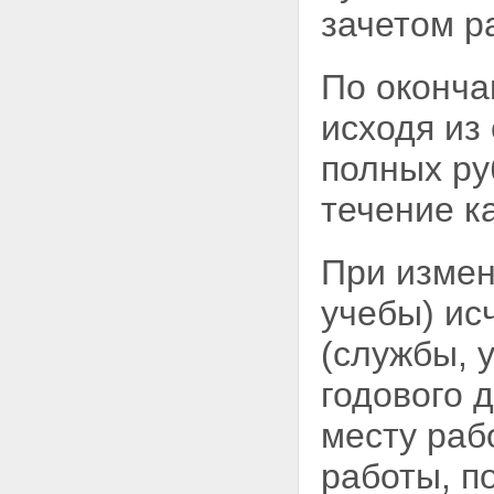
ФИЗИЧЕСКИМИ ЛИЦАМИ
зачетом р
СОВОКУПНОГО ГОДОВОГО
ДОХОДА И ПОРЯДОК
ИСЧИСЛЕНИЯ НАЛОГА ПО
По оконча
СОВОКУПНОМУ ГОДОВОМУ
ДОХОДУ
исходя из
Статья 18. Порядок
представления декларации о
полных ру
доходах
Статья 19. Порядок
течение к
перерасчета налога
Глава VIII. ОБЕСПЕЧЕНИЕ
СОБЛЮДЕНИЯ НАСТОЯЩЕГО
ЗАКОНА
При измен
Статья 20. Обязанности
физических лиц, предприятий,
учебы) ис
учреждений и организаций
Статья 21. Порядок удержания
(службы, 
и возврата неправильно
удержанных сумм налогов
годового 
Статья 22. Меры
ответственности юридических и
месту раб
физических лиц за нарушение
настоящего Закона
работы, п
Статья 23. Обжалование