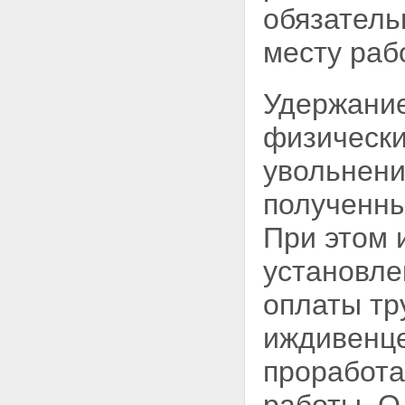
действий налоговых органов и
обязатель
их должностных лиц
Статья 24.
месту раб
Удержание
физически
увольнени
полученны
При этом 
установле
оплаты тр
иждивенце
проработа