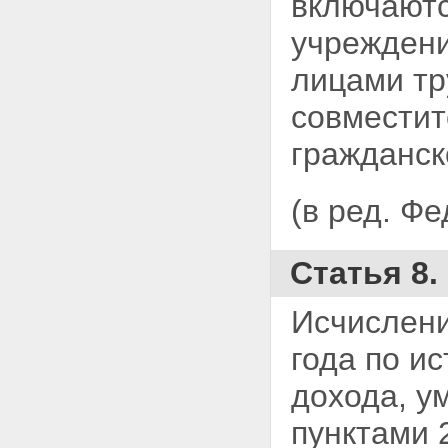
включаютс
и уплаты налога
учреждени
Глава V. ОСОБЕННОСТИ
НАЛОГООБЛОЖЕНИЯ
лицами т
ИНОСТРАННЫХ ГРАЖДАН И
ЛИЦ БЕЗ ГРАЖДАНСТВА,
ИМЕЮЩИХ ПОСТОЯННОЕ
совместит
МЕСТОЖИТЕЛЬСТВО В
РОССИЙСКОЙ ФЕДЕРАЦИИ
гражданск
Статья 14. Определение
облагаемого дохода
Статья 15. Размеры
(в ред. Ф
налогообложения
Статья 16. Порядок исчисления
и уплаты налога
Статья 8.
Глава VI. ОСОБЕННОСТИ
НАЛОГООБЛОЖЕНИЯ
ДОХОДОВ, ПОЛУЧАЕМЫХ
Исчислени
ЛИЦАМИ, НЕ ИМЕЮЩИМИ
ПОСТОЯННОГО
года по и
МЕСТОЖИТЕЛЬСТВА В
РОССИЙСКОЙ ФЕДЕРАЦИИ
дохода, у
Статья 17. Порядок
налогообложения
пунктами 2
Глава VII. ДЕКЛАРИРОВАНИЕ