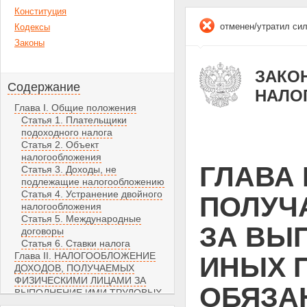
Конституция
отменен/утратил си
Кодексы
Законы
ЗАКОН
Содержание
НАЛО
Глава I. Общие положения
Статья 1. Плательщики
подоходного налога
Статья 2. Объект
налогообложения
ГЛАВА 
Статья 3. Доходы, не
подлежащие налогообложению
Статья 4. Устранение двойного
ПОЛУЧ
налогообложения
Статья 5. Международные
ЗА ВЫ
договоры
Статья 6. Ставки налога
Глава II. НАЛОГООБЛОЖЕНИЕ
ИНЫХ 
ДОХОДОВ, ПОЛУЧАЕМЫХ
ФИЗИЧЕСКИМИ ЛИЦАМИ ЗА
ОБЯЗА
ВЫПОЛНЕНИЕ ИМИ ТРУДОВЫХ
И ИНЫХ ПРИРАВНЕННЫХ К НИМ