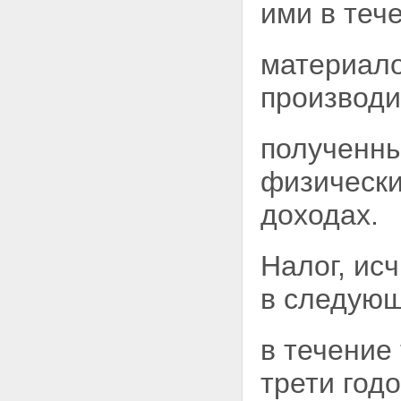
ФИЗИЧЕСКИМИ ЛИЦАМИ
ими в
тече
СОВОКУПНОГО ГОДОВОГО
ДОХОДА И ПОРЯДОК
ИСЧИСЛЕНИЯ НАЛОГА ПО
материало
СОВОКУПНОМУ ГОДОВОМУ
ДОХОДУ
производи
Статья 18. Порядок
представления декларации о
доходах
полученны
Статья 19. Порядок
перерасчета налога
физически
Глава VIII. ОБЕСПЕЧЕНИЕ
СОБЛЮДЕНИЯ НАСТОЯЩЕГО
доходах.
ЗАКОНА
Статья 20. Обязанности
физических лиц, предприятий,
Налог, ис
учреждений и организаций
Статья 21. Порядок удержания
в следующ
и возврата неправильно
удержанных сумм налогов
Статья 22. Меры
ответственности юридических и
в течение
физических лиц за нарушение
настоящего Закона
трети год
Статья 23. Обжалование