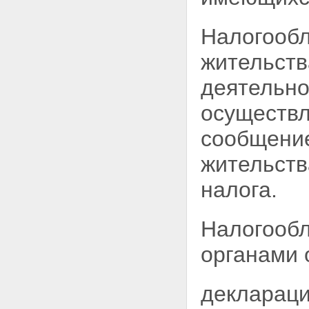
и уплаты налога
Глава V. ОСОБЕННОСТИ
Налогообл
НАЛОГООБЛОЖЕНИЯ
ИНОСТРАННЫХ ГРАЖДАН И
жительств
ЛИЦ БЕЗ ГРАЖДАНСТВА,
ИМЕЮЩИХ ПОСТОЯННОЕ
деятельно
МЕСТОЖИТЕЛЬСТВО В
РОССИЙСКОЙ ФЕДЕРАЦИИ
осуществл
Статья 14. Определение
облагаемого дохода
сообщение
Статья 15. Размеры
налогообложения
жительств
Статья 16. Порядок исчисления
и уплаты налога
налога.
Глава VI. ОСОБЕННОСТИ
НАЛОГООБЛОЖЕНИЯ
ДОХОДОВ, ПОЛУЧАЕМЫХ
Налогообл
ЛИЦАМИ, НЕ ИМЕЮЩИМИ
ПОСТОЯННОГО
МЕСТОЖИТЕЛЬСТВА В
органами 
РОССИЙСКОЙ ФЕДЕРАЦИИ
Статья 17. Порядок
налогообложения
деклараци
Глава VII. ДЕКЛАРИРОВАНИЕ