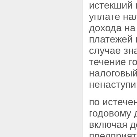
действий налоговых органов и
истекший 
их должностных лиц
Статья 24.
уплате нал
дохода на
платежей н
случае зн
течение г
налоговый
ненаступи
по истече
годовому 
включая 
предприят