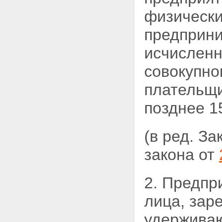
физически
предприни
исчисленн
совокупно
плательщи
позднее 1
(в ред. З
закона от
2. Предпр
лица, зар
удерживаю