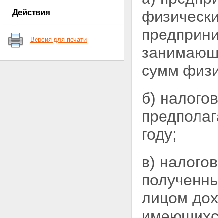
ОБЯЗАННОСТЕЙ ПО МЕСТУ
Действия
физически
ОСНОВНОЙ РАБОТЫ (СЛУЖБЫ,
УЧЕБЫ)
предприни
Статья 7. Объекты
Версия для печати
налогообложения
занимающи
Статья 8. Порядок исчисления
налога
сумм физи
Статья 9. Порядок
перечисления налога в бюджет
Глава III. НАЛОГООБЛОЖЕНИЕ
б) налого
ДОХОДОВ, ПОЛУЧАЕМЫХ НЕ ПО
МЕСТУ ОСНОВНОЙ РАБОТЫ
предполаг
(СЛУЖБЫ, УЧЕБЫ)
Статья 10. Объекты
году;
налогообложения
Статья 11. Порядок исчисления
и уплаты налога
Глава IV. НАЛОГООБЛОЖЕНИЕ
в) налого
ДОХОДОВ ОТ
ПРЕДПРИНИМАТЕЛЬСКОЙ
полученны
ДЕЯТЕЛЬНОСТИ И ДРУГИХ
ДОХОДОВ
лицом дох
Статья 12. Объекты
налогообложения
имеющихс
Статья 13. Порядок исчисления