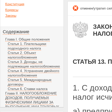
Конституция
отменен/утратил си
Кодексы
Законы
ЗАКОН
Содержание
НАЛО
Глава I. Общие положения
Статья 1. Плательщики
подоходного налога
Статья 2. Объект
налогообложения
СТАТЬЯ 13.
Статья 3. Доходы, не
подлежащие налогообложению
Статья 4. Устранение двойного
налогообложения
Статья 5. Международные
договоры
1. С дохо
Статья 6. Ставки налога
Глава II. НАЛОГООБЛОЖЕНИЕ
налог исч
ДОХОДОВ, ПОЛУЧАЕМЫХ
ФИЗИЧЕСКИМИ ЛИЦАМИ ЗА
ВЫПОЛНЕНИЕ ИМИ ТРУДОВЫХ
а) предпр
И ИНЫХ ПРИРАВНЕННЫХ К НИМ