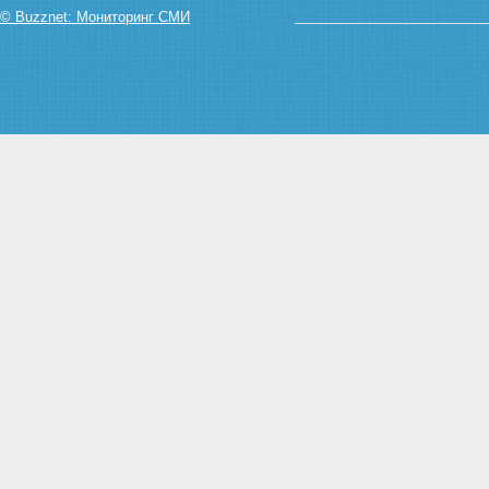
© Buzznet: Мониторинг СМИ
рекламы финансовых,
страховых, инвестиционных
услуг и ценных бумаг
Статья 18. Социальная
реклама
Статья 19. Спонсорство
Статья 20. Защита
несовершеннолетних при
производстве, размещении и
распространении рекламы
Глава III. Права и обязанности
рекламодателей,
рекламопроизводителей и
рекламораспространителей
Статья 21. Сроки хранения
материалов, содержащих
рекламу
Статья 22. Предоставление
рекламной информации для
производства и
распространения рекламы
Статья 23. Обязанность
рекламопроизводителя
информировать рекламодателя