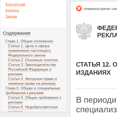
Конституция
отменен/утратил си
Кодексы
Законы
ФЕДЕР
Содержание
РЕКЛ
Глава 1. Общие положения
Статья 1. Цели и сфера
применения настоящего
Федерального закона
Статья 2. Основные понятия
СТАТЬЯ 12.
Статья 3. Законодательство
Российской Федерации о
ИЗДАНИЯХ
рекламе
Статья 4. Авторское право и
смежные права на рекламу
Глава II. Общие и специальные
требования к рекламе
В периоди
Статья 5. Общие требования к
рекламе
Статья 6. Недобросовестная
специализ
реклама
Статья 7. Недостоверная