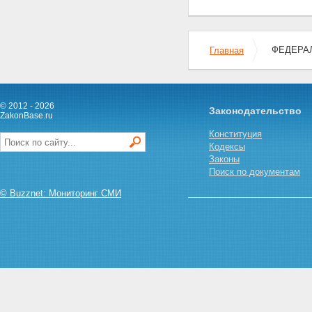
рекламы финансовых,
страховых, инвестиционных
услуг и ценных бумаг
Статья 18. Социальная
ФЕДЕРАЛЬ
Главная
реклама
Статья 19. Спонсорство
Статья 20. Защита
несовершеннолетних при
© 2012 - 2026
Законодательство
производстве, размещении и
ZakonBase.ru
распространении рекламы
Конституция
Глава III. Права и обязанности
Кодексы
рекламодателей,
Законы
рекламопроизводителей и
Поиск по документам
рекламораспространителей
Статья 21. Сроки хранения
© Buzznet: Мониторинг СМИ
материалов, содержащих
рекламу
Статья 22. Предоставление
рекламной информации для
производства и
распространения рекламы
Статья 23. Обязанность
рекламопроизводителя
информировать рекламодателя