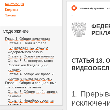
Конституция
отменен/утратил си
Кодексы
Законы
ФЕДЕР
Содержание
РЕКЛ
Глава 1. Общие положения
Статья 1. Цели и сфера
применения настоящего
Федерального закона
Статья 2. Основные понятия
СТАТЬЯ 13.
Статья 3. Законодательство
Российской Федерации о
ВИДЕООБСЛ
рекламе
Статья 4. Авторское право и
смежные права на рекламу
Глава II. Общие и специальные
требования к рекламе
1. Прерыв
Статья 5. Общие требования к
рекламе
Статья 6. Недобросовестная
исключени
реклама
Статья 7. Недостоверная