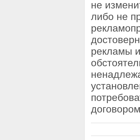
не измени
рекламы финансовых,
страховых, инвестиционных
либо не п
услуг и ценных бумаг
Статья 18. Социальная
рекламопр
реклама
Статья 19. Спонсорство
достоверн
Статья 20. Защита
несовершеннолетних при
рекламы и
производстве, размещении и
распространении рекламы
обстоятел
Глава III. Права и обязанности
рекламодателей,
ненадлежа
рекламопроизводителей и
рекламораспространителей
установле
Статья 21. Сроки хранения
материалов, содержащих
потребова
рекламу
Статья 22. Предоставление
договором
рекламной информации для
производства и
распространения рекламы
Статья 23. Обязанность
рекламопроизводителя
информировать рекламодателя