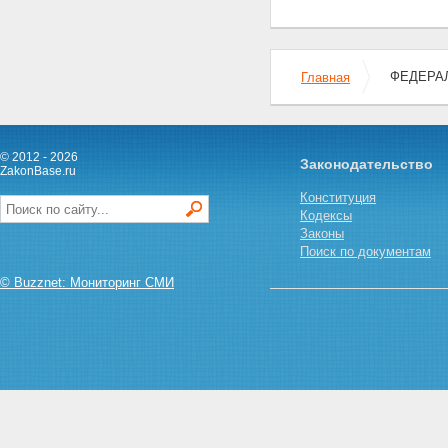
об обстоятельствах, которые
могут привести к нарушению
законодательства Российской
Федерации о рекламе
Статья 24. Предоставление
ФЕДЕРАЛЬ
Главная
информации органам
исполнительной власти
Статья 25. Публичное
предложение о заключении
© 2012 - 2026
договора в рекламе
Законодательство
ZakonBase.ru
Глава IV. Государственный
Конституция
контроль и саморегулирование в
Кодексы
области рекламы
Законы
Статья 26. Полномочия
Поиск по документам
федерального
антимонопольного органа по
© Buzznet: Мониторинг СМИ
государственному контролю в
области рекламы
Статья 27. Право доступа к
информации
Статья 28. Права органов
саморегулирования в области
рекламы
Глава V. Контрреклама и
ответственность за