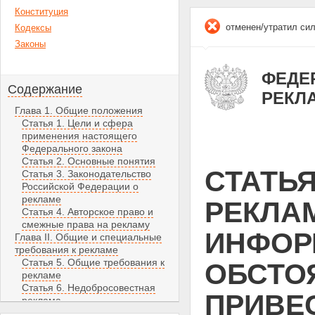
Конституция
отменен/утратил си
Кодексы
Законы
ФЕДЕР
Содержание
РЕКЛ
Глава 1. Общие положения
Статья 1. Цели и сфера
применения настоящего
Федерального закона
Статья 2. Основные понятия
СТАТЬЯ
Статья 3. Законодательство
Российской Федерации о
рекламе
РЕКЛА
Статья 4. Авторское право и
смежные права на рекламу
ИНФОР
Глава II. Общие и специальные
требования к рекламе
Статья 5. Общие требования к
ОБСТО
рекламе
Статья 6. Недобросовестная
ПРИВЕ
реклама
Статья 7. Недостоверная