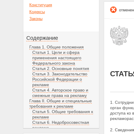
Конституция
отменен
Кодексы
Законы
Содержание
Глава 1. Общие положения
Статья 1. Цели и сфера
применения настоящего
Федерального закона
Статья 2. Основные понятия
СТАТЬ
Статья 3. Законодательство
Российской Федерации о
рекламе
Статья 4. Авторское право и
смежные права на рекламу
Глава II. Общие и специальные
1. Сотрудн
требования к рекламе
орган функ
Статья 5. Общие требования к
доступа ко
рекламе
рекламорас
Статья 6. Недобросовестная
реклама
2. Сведени
Статья 7. Недостоверная