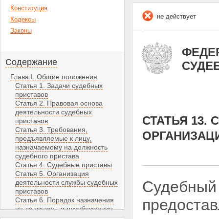
Конституция
не действует
Кодексы
Законы
ФЕДЕР
Содержание
СУДЕ
Глава I. Общие положения
Статья 1. Задачи судебных
приставов
Статья 2. Правовая основа
деятельности судебных
СТАТЬЯ 13.
приставов
Статья 3. Требования,
ОРГАНИЗАЦ
предъявляемые к лицу,
назначаемому на должность
судебного пристава
Статья 4. Судебные приставы
Статья 5. Организация
Судебный 
деятельности службы судебных
приставов
Статья 6. Порядок назначения
предостав
на должность и освобождения
от должности судебных