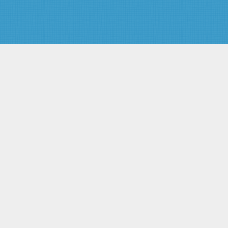
порядка деятельности судов
Статья 12. Обязанности и
права судебных приставов-
исполнителей
Статья 13. Соблюдение прав и
законных интересов граждан и
организаций
Статья 14. Обязательность
требований судебного пристава
Статья 15. Условия и пределы
применения физической силы,
специальных средств и
огнестрельного оружия
Статья 16. Применение
физической силы
Статья 17. Применение
специальных средств
Статья 18. Применение
огнестрельного оружия
Статья 19. Ответственность
судебных приставов, надзор и
контроль за их деятельностью
Глава IV. Гарантии правовой и
социальной защиты судебных