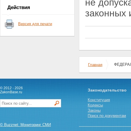
не допуск
приставов
Действия
Глава II. Полномочия органов
законных 
юстиции по организации
деятельности службы судебных
Версия для печати
приставов
Статья 7. Полномочия органов
юстиции Российской
Федерации по организации
деятельности службы судебных
приставов
Статья 8. Полномочия главного
судебного пристава Российской
ФЕДЕРАЛЬ
Главная
Федерации
Статья 9. Полномочия главного
судебного пристава субъекта
Российской Федерации и
© 2012 - 2026
главного военного судебного
Законодательство
ZakonBase.ru
пристава
Статья 10. Полномочия
Конституция
старшего судебного пристава
Кодексы
Глава III. Обязанности и права
Законы
судебных приставов
Поиск по документам
Статья 11. Обязанности и права
© Buzznet: Мониторинг СМИ
судебных приставов по
обеспечению установленного