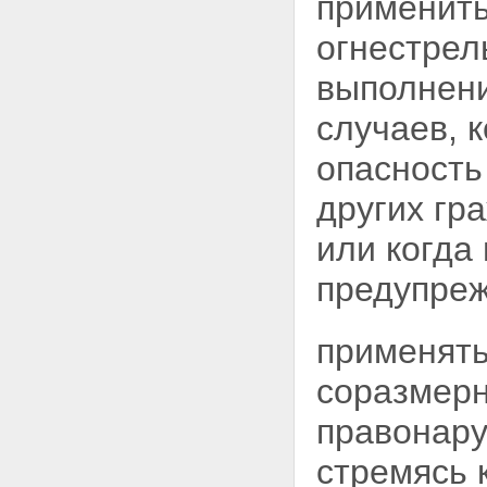
применить
порядка деятельности судов
огнестрел
Статья 12. Обязанности и
права судебных приставов-
исполнителей
выполнени
Статья 13. Соблюдение прав и
законных интересов граждан и
случаев, 
организаций
Статья 14. Обязательность
опасность
требований судебного пристава
Статья 15. Условия и пределы
других гр
применения физической силы,
специальных средств и
или когда
огнестрельного оружия
Статья 16. Применение
предупреж
физической силы
Статья 17. Применение
специальных средств
применять
Статья 18. Применение
огнестрельного оружия
соразмерн
Статья 19. Ответственность
судебных приставов, надзор и
правонару
контроль за их деятельностью
Глава IV. Гарантии правовой и
стремясь 
социальной защиты судебных