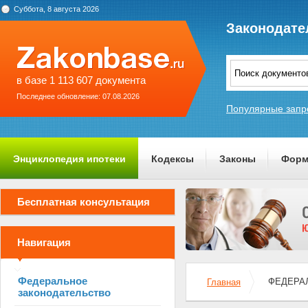
Суббота, 8 августа 2026
Законодате
в базе 1 113 607 документа
Последнее обновление: 07.08.2026
Популярные запр
Энциклопедия ипотеки
Кодексы
Законы
Форм
О проекте
Бесплатная консультация
Навигация
Федеральное
ФЕДЕРАЛЬ
Главная
законодательство