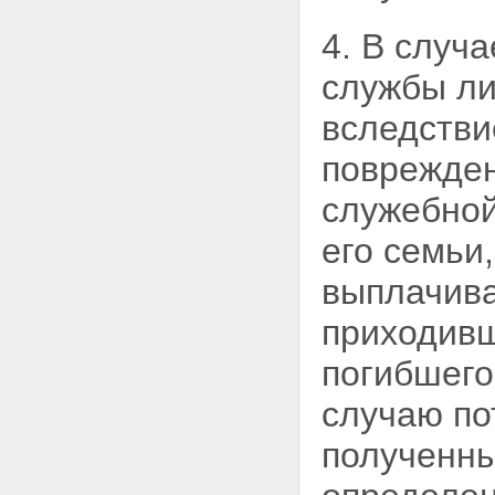
4. В случ
службы
ли
вследстви
поврежден
служебной
его семьи
выплачива
приходивш
погибшего
случаю по
полученны