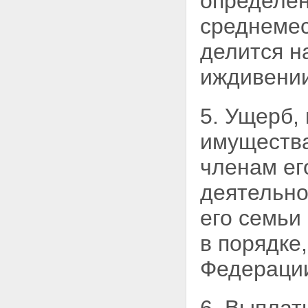
определен
среднемес
делится н
иждивении
5. Ущерб,
имущества
членам ег
деятельно
его семьи
в порядке
Федераци