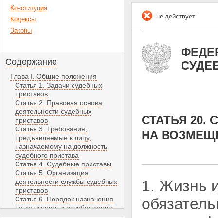
Конституция
не действует
Кодексы
Законы
ФЕДЕР
Содержание
СУДЕ
Глава I. Общие положения
Статья 1. Задачи судебных
приставов
Статья 2. Правовая основа
деятельности судебных
СТАТЬЯ 20.
приставов
Статья 3. Требования,
НА ВОЗМЕЩ
предъявляемые к лицу,
назначаемому на должность
судебного пристава
Статья 4. Судебные приставы
Статья 5. Организация
1. Жизнь 
деятельности службы судебных
приставов
Статья 6. Порядок назначения
обязатель
на должность и освобождения
от должности судебных