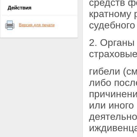
средств ф
приставов
Действия
Глава II. Полномочия органов
кратному 
юстиции по организации
деятельности службы судебных
судебного
Версия для печати
приставов
Статья 7. Полномочия органов
юстиции Российской
2. Органы
Федерации по организации
деятельности службы судебных
страховые
приставов
Статья 8. Полномочия главного
судебного пристава Российской
гибели (с
Федерации
Статья 9. Полномочия главного
либо посл
судебного пристава субъекта
Российской Федерации и
причинен
главного военного судебного
пристава
или иного
Статья 10. Полномочия
старшего судебного пристава
деятельно
Глава III. Обязанности и права
судебных приставов
иждивенца
Статья 11. Обязанности и права
судебных приставов по
обеспечению установленного