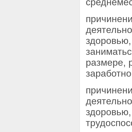
среднеме
порядка деятельности судов
Статья 12. Обязанности и
права судебных приставов-
причинени
исполнителей
Статья 13. Соблюдение прав и
деятельно
законных интересов граждан и
организаций
здоровью
Статья 14. Обязательность
требований судебного пристава
занимать
Статья 15. Условия и пределы
применения физической силы,
размере, 
специальных средств и
огнестрельного оружия
заработно
Статья 16. Применение
физической силы
Статья 17. Применение
причинени
специальных средств
Статья 18. Применение
деятельно
огнестрельного оружия
Статья 19. Ответственность
здоровью,
судебных приставов, надзор и
контроль за их деятельностью
трудоспос
Глава IV. Гарантии правовой и
социальной защиты судебных