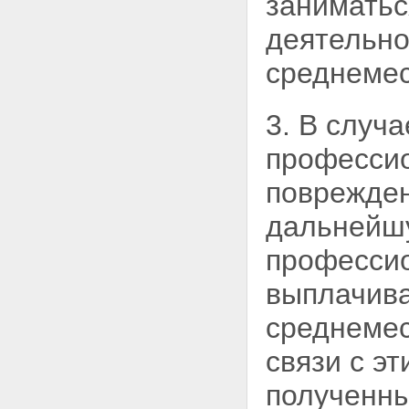
занимать
приставов
Статья 20. Страховые гарантии
деятельно
судебным приставам и право
на возмещение ущерба
среднемес
Статья 21. Материальное
обеспечение и иные меры
социальной защиты судебных
приставов
3. В случ
Глава V. Финансирование и
материально-техническое
професси
обеспечение службы судебных
приставов
поврежден
Статья 22. Финансирование
службы судебных приставов
дальнейш
Статья 23. Материально-
техническое обеспечение
профессио
службы судебных приставов
Глава VI. Заключительные
выплачив
положения
Статья 24. Вступление в силу
среднемес
настоящего Федерального
закона
связи с э
Статья 25. Переходные
положения
полученны