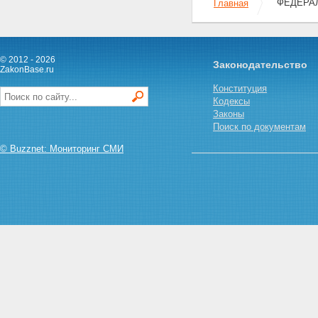
ФЕДЕРАЛЬ
Главная
порядка деятельности судов
Статья 12. Обязанности и
права судебных приставов-
исполнителей
© 2012 - 2026
Статья 13. Соблюдение прав и
Законодательство
ZakonBase.ru
законных интересов граждан и
организаций
Конституция
Статья 14. Обязательность
Кодексы
требований судебного пристава
Законы
Статья 15. Условия и пределы
Поиск по документам
применения физической силы,
© Buzznet: Мониторинг СМИ
специальных средств и
огнестрельного оружия
Статья 16. Применение
физической силы
Статья 17. Применение
специальных средств
Статья 18. Применение
огнестрельного оружия
Статья 19. Ответственность
судебных приставов, надзор и
контроль за их деятельностью
Глава IV. Гарантии правовой и
социальной защиты судебных