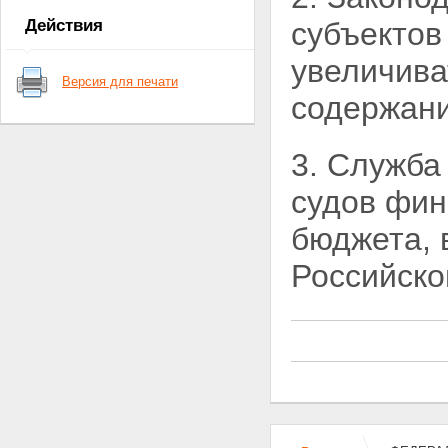
приставов
Действия
субъектов
Глава II. Полномочия органов
юстиции по организации
увеличива
деятельности службы судебных
Версия для печати
приставов
содержан
Статья 7. Полномочия органов
юстиции Российской
Федерации по организации
3. Служба
деятельности службы судебных
приставов
судов фин
Статья 8. Полномочия главного
судебного пристава Российской
бюджета,
Федерации
Статья 9. Полномочия главного
Российско
судебного пристава субъекта
Российской Федерации и
главного военного судебного
пристава
Статья 10. Полномочия
старшего судебного пристава
Глава III. Обязанности и права
судебных приставов
Статья 11. Обязанности и права
судебных приставов по
обеспечению установленного