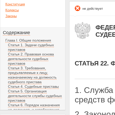
Конституция
не действует
Кодексы
Законы
ФЕДЕР
Содержание
СУДЕ
Глава I. Общие положения
Статья 1. Задачи судебных
приставов
Статья 2. Правовая основа
деятельности судебных
СТАТЬЯ 22.
приставов
Статья 3. Требования,
предъявляемые к лицу,
назначаемому на должность
судебного пристава
Статья 4. Судебные приставы
1. Служба
Статья 5. Организация
деятельности службы судебных
средств
ф
приставов
Статья 6. Порядок назначения
на должность и освобождения
2. Законо
от должности судебных