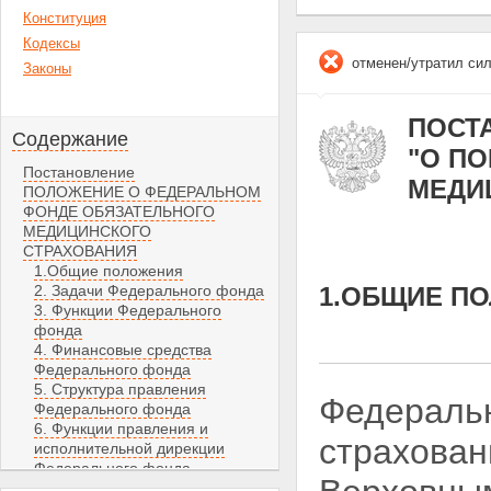
Конституция
Кодексы
отменен/утратил си
Законы
ПОСТА
Содержание
"О П
Постановление
МЕДИ
ПОЛОЖЕНИЕ О ФЕДЕРАЛЬНОМ
ФОНДЕ ОБЯЗАТЕЛЬНОГО
МЕДИЦИНСКОГО
СТРАХОВАНИЯ
1.Общие положения
2. Задачи Федерального фонда
1.ОБЩИЕ П
3. Функции Федерального
фонда
4. Финансовые средства
Федерального фонда
5. Структура правления
Федеральн
Федерального фонда
6. Функции правления и
страхован
исполнительной дирекции
Федерального фонда
7. Контроль за деятельностью