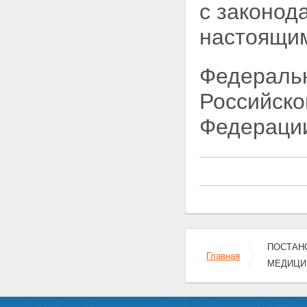
с законод
7. Контроль за деятельностью
Территориального фонда.
настоящи
Отчетность Территориального
фонда
8. Особые условия
Федеральн
деятельности
Территориального фонда
Российск
ПОЛОЖЕНИЕ О ПОРЯДКЕ
УПЛАТЫ СТРАХОВЫХ ВЗНОСОВ
Федераци
В ФЕДЕРАЛЬНЫЙ И
ТЕРРИТОРИАЛЬНЫЕ ФОНДЫ
ОБЯЗАТЕЛЬНОГО
МЕДИЦИНСКОГО
СТРАХОВАНИЯ
ПОСТАНО
Главная
МЕДИЦИН