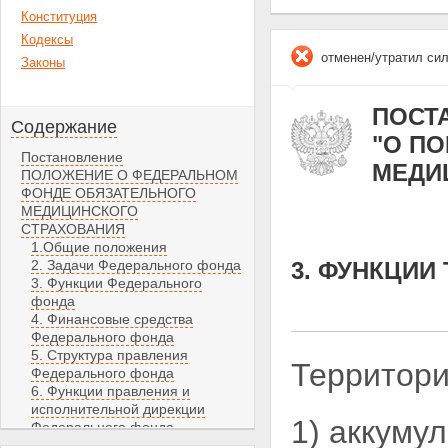
Конституция
Кодексы
отменен/утратил си
Законы
ПОСТА
Содержание
"О П
Постановление
МЕДИ
ПОЛОЖЕНИЕ О ФЕДЕРАЛЬНОМ
ФОНДЕ ОБЯЗАТЕЛЬНОГО
МЕДИЦИНСКОГО
СТРАХОВАНИЯ
1.Общие положения
2. Задачи Федерального фонда
3. ФУНКЦИИ
3. Функции Федерального
фонда
4. Финансовые средства
Федерального фонда
5. Структура правления
Территор
Федерального фонда
6. Функции правления и
исполнительной дирекции
1) аккуму
Федерального фонда
7. Контроль за деятельностью