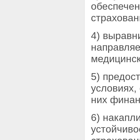
обеспечен
7. Контроль за деятельностью
Территориального фонда.
страхован
Отчетность Территориального
фонда
8. Особые условия
4) выравн
деятельности
Территориального фонда
направляе
ПОЛОЖЕНИЕ О ПОРЯДКЕ
УПЛАТЫ СТРАХОВЫХ ВЗНОСОВ
медицинск
В ФЕДЕРАЛЬНЫЙ И
ТЕРРИТОРИАЛЬНЫЕ ФОНДЫ
ОБЯЗАТЕЛЬНОГО
МЕДИЦИНСКОГО
5) предос
СТРАХОВАНИЯ
условиях,
них финан
6) накапл
устойчив