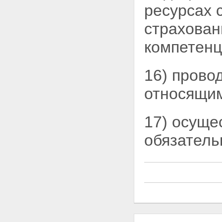
ресурсах 
страхован
компетенц
16) прово
относящим
17) осуще
обязатель