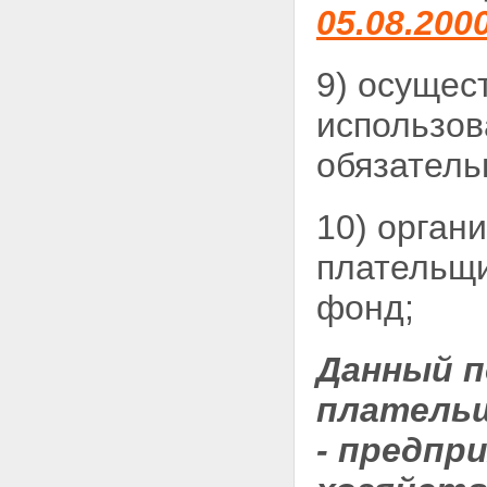
05.08.200
9) осущес
использов
обязател
10) орган
плательщи
фонд;
Данный п
плательщ
- предпр