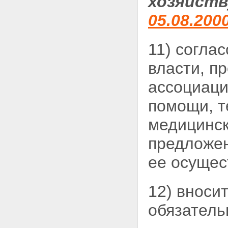
хозяйств
05.08.200
11) согла
власти, 
ассоциац
помощи, т
медицинск
предложен
ее осущес
12) вноси
обязатель