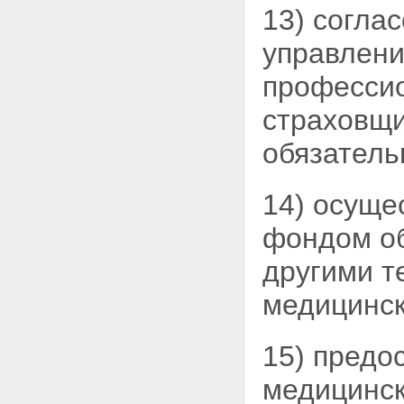
13) согла
управлени
професси
страховщи
обязатель
14) осуще
фондом об
другими т
медицинск
15) предо
медицинск