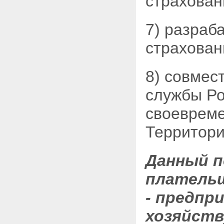
страхован
7) разраб
страхован
8) совмес
службы Ро
своевреме
Территори
Данный п
плательщ
- предпр
хозяйств