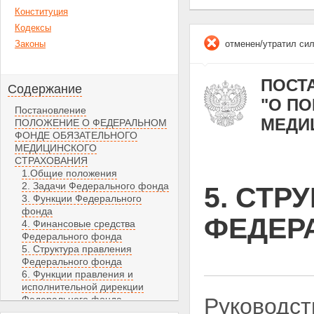
Конституция
Кодексы
Законы
отменен/утратил си
ПОСТА
Содержание
"О П
Постановление
МЕДИ
ПОЛОЖЕНИЕ О ФЕДЕРАЛЬНОМ
ФОНДЕ ОБЯЗАТЕЛЬНОГО
МЕДИЦИНСКОГО
СТРАХОВАНИЯ
1.Общие положения
2. Задачи Федерального фонда
5. СТР
3. Функции Федерального
фонда
ФЕДЕР
4. Финансовые средства
Федерального фонда
5. Структура правления
Федерального фонда
6. Функции правления и
исполнительной дирекции
Федерального фонда
Руководст
7. Контроль за деятельностью