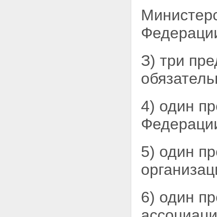
7. Контроль за деятельностью
Министерс
Территориального фонда.
Отчетность Территориального
Федераци
фонда
8. Особые условия
деятельности
З) три пр
Территориального фонда
ПОЛОЖЕНИЕ О ПОРЯДКЕ
обязатель
УПЛАТЫ СТРАХОВЫХ ВЗНОСОВ
В ФЕДЕРАЛЬНЫЙ И
ТЕРРИТОРИАЛЬНЫЕ ФОНДЫ
4) один п
ОБЯЗАТЕЛЬНОГО
МЕДИЦИНСКОГО
Федераци
СТРАХОВАНИЯ
5) один п
организац
6) один п
ассоциаци