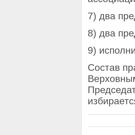
7) два пр
8) два пр
9) исполн
Состав пр
Верховным
Председа
избираетс