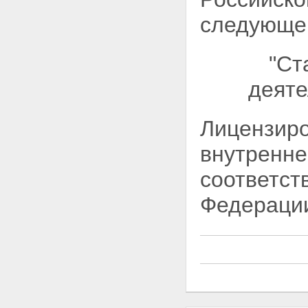
следующей
"Ст
деяте
Лицензиро
внутренне
соответст
Федерации