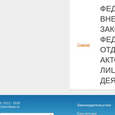
ФЕД
ВН
ЗА
ФЕ
Главная
ОТ
АК
ЛИ
ДЕ
© 2012 - 2026
Законодательство
ZakonBase.ru
Конституция