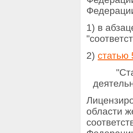
Федерации
1) в абза
"соответс
2)
статью 
"Ст
деятельн
Лицензиро
области ж
соответст