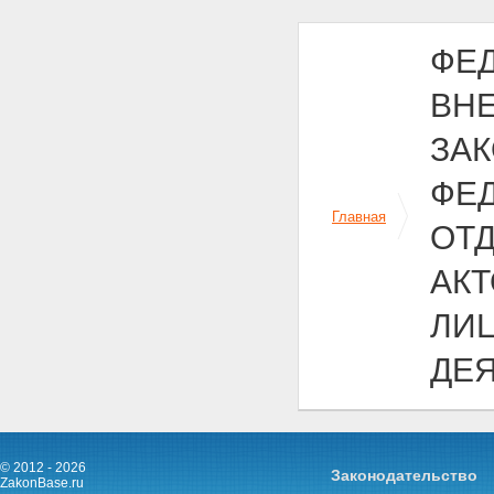
ФЕД
ВН
ЗА
ФЕ
Главная
ОТ
АК
ЛИ
ДЕ
© 2012 - 2026
Законодательство
ZakonBase.ru