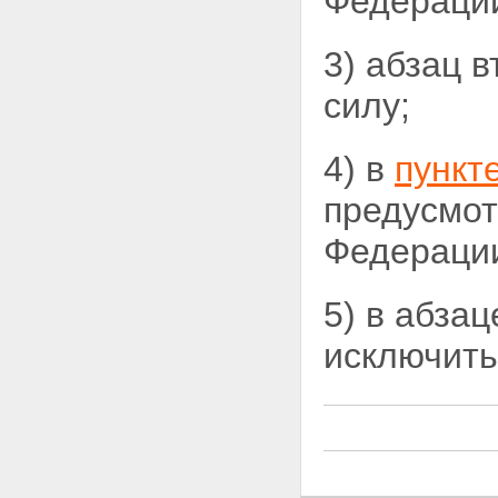
Федерации
3) абзац 
силу;
4) в
пункт
предусмот
Федерации
5) в абза
исключить