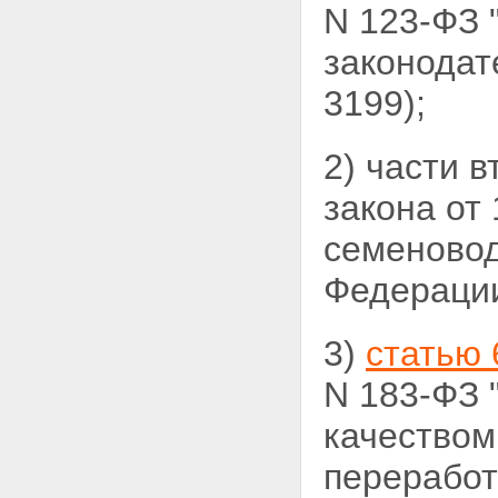
N 123-ФЗ 
законодат
3199);
2) части 
закона от
семеновод
Федерации,
3)
статью 
N 183-ФЗ 
качеством
переработ