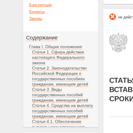
Конституция
Кодексы
не дейс
Законы
Содержание
Глава I. Общие положения
Статья 1. Сфера действия
настоящего Федерального
закона
Статья 2. Законодательство
Российской Федерации о
государственных пособиях
СТАТЬ
гражданам, имеющим детей
ВСТАВ
Статья 3. Виды
государственных пособий
СРОК
гражданам, имеющим детей
Статья 4. Средства на выплату
государственных пособий
гражданам, имеющим детей
Статья 4.1. Обеспечение
выплаты единовременного
пособия при передаче ребенка