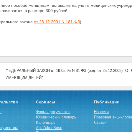
нное пособие женщинам, вставшим на учет в медицинских учрежде
плачивается в размере 300 рублей.
ерального закона
от 28.12.2001 N 181-ФЗ
)
ФЕДЕРАЛЬНЫЙ ЗАКОН от 19.05.95 N 81-ФЗ (ред. от 25.12.2008
ИМЕЮЩИМ ДЕТЕЙ"
тельство
Сервисы
Публикации
я
Формы документов
Новости
Юридический словарь
Правовая энциклопе
Календарь
Статьи
окументам
Api.ZakonBase