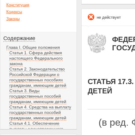
Конституция
Кодексы
не действует
Законы
Содержание
ФЕДЕР
ГОСУ
Глава I. Общие положения
Статья 1. Сфера действия
настоящего Федерального
закона
Статья 2. Законодательство
Российской Федерации о
государственных пособиях
СТАТЬЯ 17.
гражданам, имеющим детей
ДЕТЕЙ
Статья 3. Виды
государственных пособий
гражданам, имеющим детей
Статья 4. Средства на выплату
государственных пособий
гражданам, имеющим детей
(в ред.
Статья 4.1. Обеспечение
выплаты единовременного
пособия при передаче ребенка