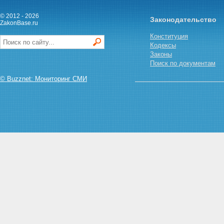
государственные пособия
© 2012 - 2026
гражданам, имеющим детей, и
Законодательство
ZakonBase.ru
их размеры
Статья 6. Право на пособие по
Конституция
беременности и родам
Кодексы
Статья 7. Период выплаты
Законы
пособия по беременности и
Поиск по документам
родам
© Buzznet: Мониторинг СМИ
Статья 8. Размер пособия по
беременности и родам
Статья 9. Право на
единовременное пособие
женщинам, вставшим на учет в
медицинских учреждениях в
ранние сроки беременности
Статья 10. Размер
единовременного пособия
женщинам, вставшим на учет в
медицинских учреждениях в
ранние сроки беременности
Статья 11. Право на
единовременное пособие при
рождении ребенка
Статья 12. Размер