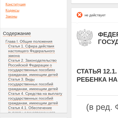
Конституция
Кодексы
не действует
Законы
Содержание
ФЕДЕР
ГОСУ
Глава I. Общие положения
Статья 1. Сфера действия
настоящего Федерального
закона
Статья 2. Законодательство
Российской Федерации о
государственных пособиях
СТАТЬЯ 12.
гражданам, имеющим детей
РЕБЕНКА НА
Статья 3. Виды
государственных пособий
гражданам, имеющим детей
Статья 4. Средства на выплату
государственных пособий
гражданам, имеющим детей
(в ред.
Статья 4.1. Обеспечение
выплаты единовременного
пособия при передаче ребенка