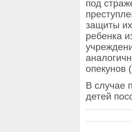
под страж
государственные пособия
гражданам, имеющим детей, и
преступле
их размеры
Статья 6. Право на пособие по
защиты их
беременности и родам
Статья 7. Период выплаты
ребенка и
пособия по беременности и
родам
учреждени
Статья 8. Размер пособия по
беременности и родам
аналогичн
Статья 9. Право на
единовременное пособие
опекунов 
женщинам, вставшим на учет в
медицинских учреждениях в
ранние сроки беременности
В случае 
Статья 10. Размер
единовременного пособия
детей пос
женщинам, вставшим на учет в
медицинских учреждениях в
ранние сроки беременности
Статья 11. Право на
единовременное пособие при
рождении ребенка
Статья 12. Размер