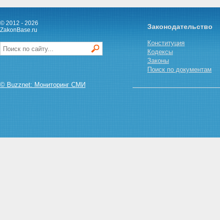
проходящего военную службу
по призыву
Статья 12.6.
© 2012 - 2026
Законодательство
Продолжительность выплаты
ZakonBase.ru
ежемесячного пособия на
Конституция
ребенка военнослужащего,
Кодексы
проходящего военную службу
Законы
по призыву
Поиск по документам
Статья 12.7. Размер
ежемесячного пособия на
© Buzznet: Мониторинг СМИ
ребенка военнослужащего,
проходящего военную службу
по призыву
Статья 13. Право на
ежемесячное пособие по уходу
за ребенком
Статья 14. Продолжительность
выплаты ежемесячного
пособия по уходу за ребенком
Статья 15. Размер
ежемесячного пособия по
уходу за ребенком
Статья 16. Ежемесячное
пособие на ребенка
Статьи 17 - 17.1 - Утратили