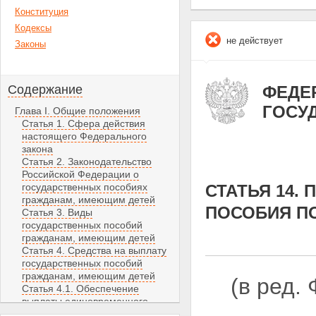
Конституция
Кодексы
не действует
Законы
Содержание
ФЕДЕР
ГОСУ
Глава I. Общие положения
Статья 1. Сфера действия
настоящего Федерального
закона
Статья 2. Законодательство
Российской Федерации о
государственных пособиях
СТАТЬЯ 14
гражданам, имеющим детей
ПОСОБИЯ ПО
Статья 3. Виды
государственных пособий
гражданам, имеющим детей
Статья 4. Средства на выплату
государственных пособий
гражданам, имеющим детей
(в ред.
Статья 4.1. Обеспечение
выплаты единовременного
пособия при передаче ребенка