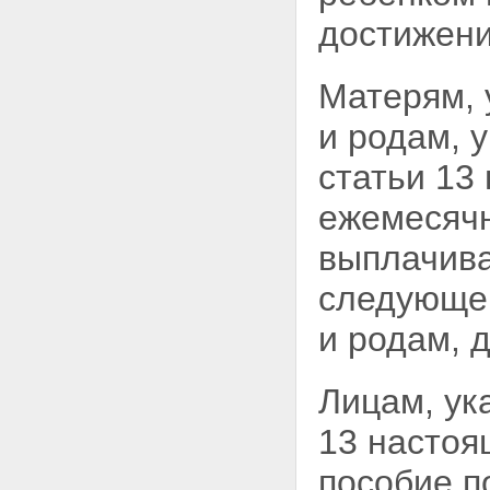
государственные пособия
достижени
гражданам, имеющим детей, и
их размеры
Статья 6. Право на пособие по
Матерям, 
беременности и родам
Статья 7. Период выплаты
и родам, 
пособия по беременности и
родам
статьи 13
Статья 8. Размер пособия по
беременности и родам
ежемесячн
Статья 9. Право на
единовременное пособие
выплачива
женщинам, вставшим на учет в
медицинских учреждениях в
следующег
ранние сроки беременности
Статья 10. Размер
и родам, 
единовременного пособия
женщинам, вставшим на учет в
медицинских учреждениях в
Лицам, ук
ранние сроки беременности
Статья 11. Право на
13 настоя
единовременное пособие при
рождении ребенка
Статья 12. Размер
пособие п