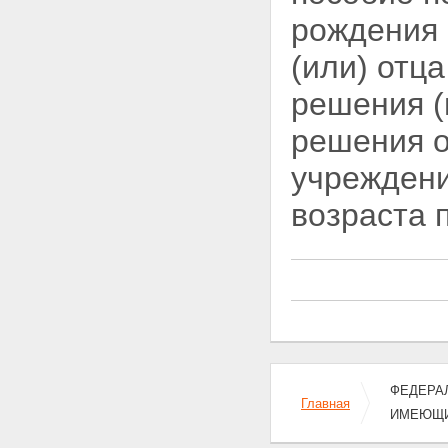
единовременного пособия при
рождении ребенка
рождения 
Статья 12.1. Право на
единовременное пособие при
(или) отц
передаче ребенка на
воспитание в семью
решения (
Статья 12.2. Размер
единовременного пособия при
решения о
передаче ребенка на
воспитание в семью
учреждени
Статья 12.3. Право на
единовременное пособие
возраста 
беременной жене
военнослужащего,
проходящего военную службу
по призыву
Статья 12.4. Размер
единовременного пособия
беременной жене
военнослужащего,
проходящего военную службу
по призыву
ФЕДЕРАЛ
Статья 12.5. Право на
Главная
ежемесячное пособие на
ИМЕЮЩИ
ребенка военнослужащего,