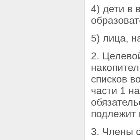
4) дети в
образоват
5) лица, 
2. Целево
накопител
списков в
части 1 н
обязатель
подлежит 
3. Члены 