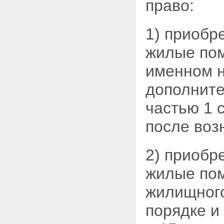
право:
1) приобр
жилые пом
именном 
дополните
частью 1 
после воз
2) приобр
жилые
по
жилищного
порядке и