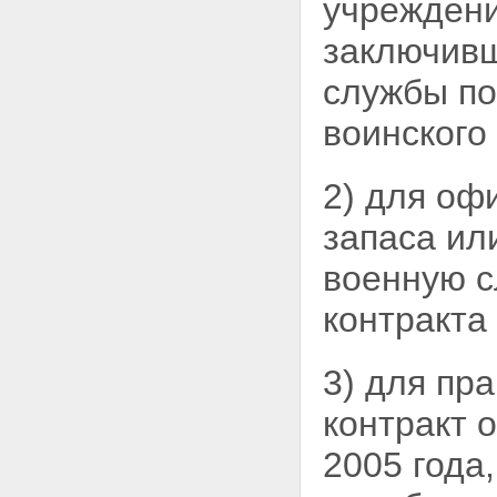
учреждени
осуществляющие функции по
нормативно-правовому
заключивш
регулированию,
уполномоченные федеральные
службы по
органы исполнительной власти,
осуществляющие функции по
воинского
государственному контролю
(надзору) в сфере отношений
по формированию,
2) для оф
инвестированию и
использованию накоплений для
запаса ил
жилищного обеспечения
Глава 7. Заключительные
военную с
положения
Статья 36. Вступление в силу
контракта
настоящего Федерального
закона
3) для пр
контракт 
2005 года