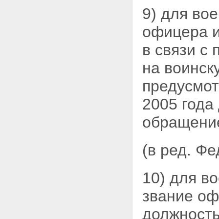
9) для во
офицера и
в связи с
на воинск
предусмот
2005 года
обращение
(в ред. Ф
10) для в
звание оф
должность