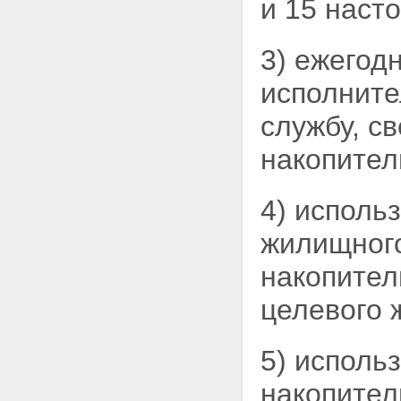
и 15 наст
3) ежегод
исполнит
службу, с
накопител
4) исполь
жилищного
накопител
целевого 
5) исполь
накопител