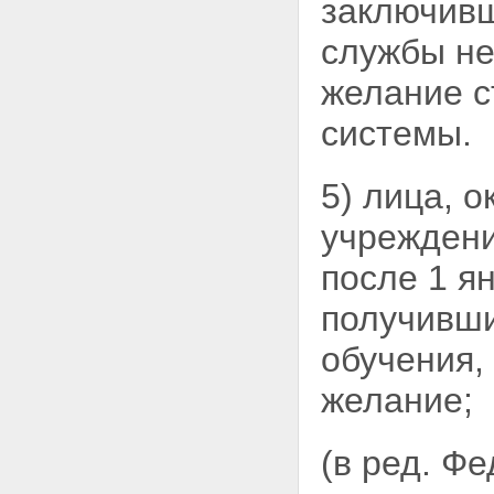
заключив
участниками накопительно-
ипотечной системы целевых
жилищных займов
службы не
Статья 14. Право участника
накопительно-ипотечной
желание с
системы на получение
целевого жилищного займа
системы.
Статья 15. Особенности
погашения целевого
жилищного займа
5) лица, 
Глава 5. Инвестирование
накоплений для жилищного
учреждени
обеспечения
Статья 16. Разрешенные
после 1 ян
активы (объекты
инвестирования)
получивши
Статья 17. Договор
доверительного управления
обучения,
накоплениями для жилищного
обеспечения
желание;
Статья 18. Договор об оказании
услуг специализированного
депозитария уполномоченному
(в ред. Ф
федеральному органу
Статья 19. Договоры об