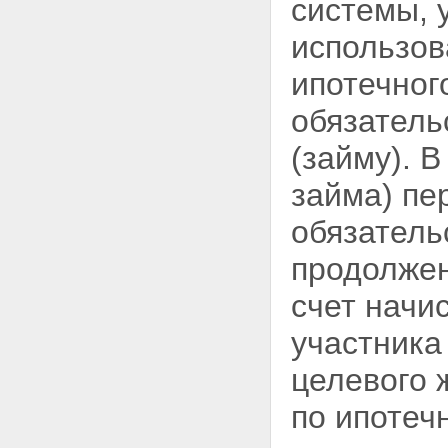
системы, 
использов
ипотечного
обязатель
(займу). 
займа) пе
обязатель
продолжен
счет начи
участника
целевого 
по ипотеч