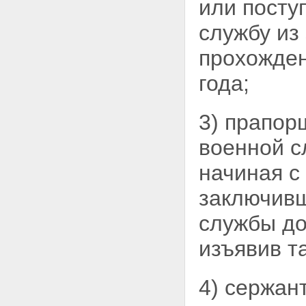
или
посту
системы
Статья 10. Возникновение
службу из
права на использование
накоплений, учтенных на
прохожден
именном накопительном счете
участника
года;
Статья 11. Права и обязанности
участников накопительно-
ипотечной системы
3) прапор
Статья 12. Права членов семьи
участника накопительно-
военной
с
ипотечной системы,
исключенного из списков
начиная с
личного состава воинской части
в связи с гибелью или смертью,
заключивш
признанием безвестно
отсутствующим или
службы до
объявлением умершим
Статья 13. Открытие и закрытие
изъявив т
именных накопительных счетов
участников
Глава 4. Использование
4) сержан
накоплений для жилищного
обеспечения при получении