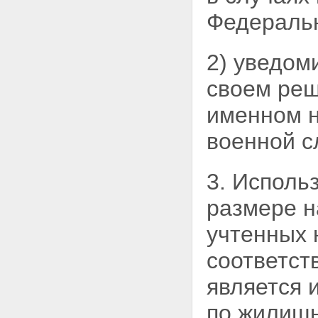
Федераль
2) уведом
своем ре
именном н
военной с
3. Исполь
размере н
учтенных
соответст
является 
по жилищ