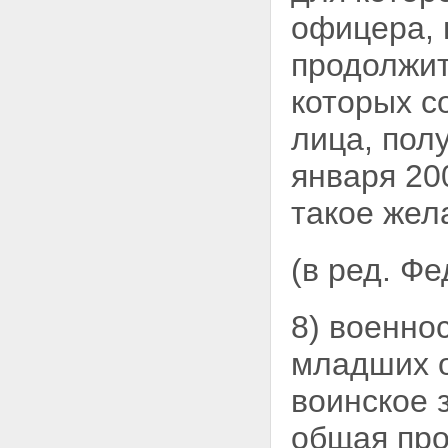
Статья 25. Передача
офицера, 
накоплений для жилищного
обеспечения уполномоченным
продолжит
федеральным органом
управляющим компаниям и
которых с
особенности осуществления
операций с этими
лица,
пол
накоплениями
Статья 26. Инвестиционная
января 20
декларация
Статья 27. Требования к
структуре совокупного
такое жел
инвестиционного портфеля и
требования к структуре
инвестиционного портфеля
(в ред. Ф
Статья 28. Оплата
необходимых расходов на
инвестирование накоплений
8) военно
для жилищного обеспечения
Статья 29. Требования к аудиту
младших о
юридических лиц, участвующих
в накопительно-ипотечной
воинское 
системе
Статья 30 - Утратила силу.
общая про
Статья 31. Страхование