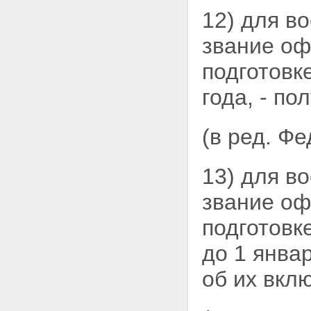
12) для в
звание оф
подготовк
года, - п
(в ред. Ф
13) для в
звание оф
подготовк
до 1 янва
об их вкл