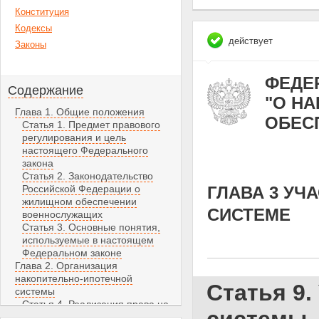
Конституция
Кодексы
действует
Законы
ФЕДЕР
Содержание
"О Н
Глава 1. Общие положения
ОБЕС
Статья 1. Предмет правового
регулирования и цель
настоящего Федерального
закона
Статья 2. Законодательство
Российской Федерации о
ГЛАВА 3 У
жилищном обеспечении
СИСТЕМЕ
военнослужащих
Статья 3. Основные понятия,
используемые в настоящем
Федеральном законе
Глава 2. Организация
накопительно-ипотечной
Статья 9.
системы
Статья 4. Реализация права на
жилище участниками