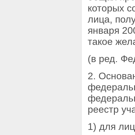
ответственности
которых с
специализированного
депозитария и управляющих
лица, пол
компаний
Статья 32. Конфликт интересов
января 20
Статья 33. Кодекс
профессиональной этики
такое жел
Глава 6. Государственное
регулирование, государственный
контроль (надзор) в сфере
(в ред. Ф
отношений по формированию,
инвестированию и
использованию накоплений для
жилищного обеспечения
2. Основа
Статья 34. Государственное
регулирование,
федерал
государственный контроль
(надзор) в сфере отношений по
федеральн
формированию,
инвестированию и
реестр уч
использованию накоплений для
жилищного обеспечения
Статья 35. Уполномоченные
1) для ли
федеральные органы
исполнительной власти,