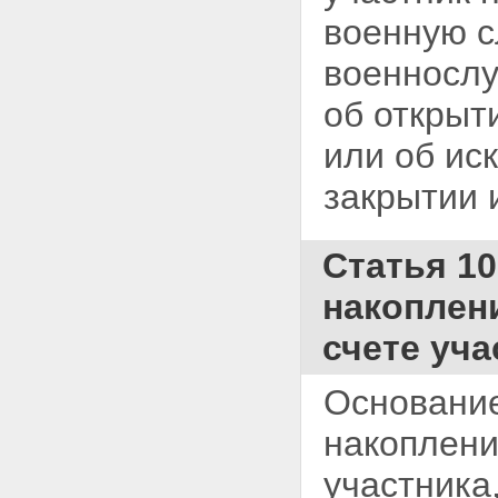
военную с
военнослу
об открыт
или об ис
закрытии
Статья 1
накоплен
счете уча
Основание
накоплен
участника