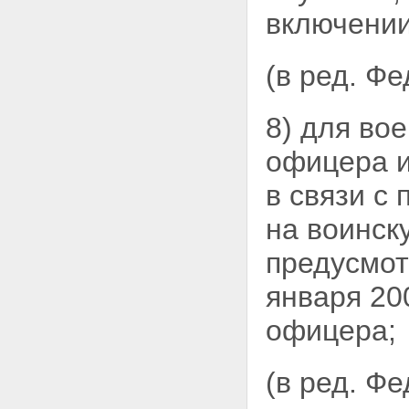
включении
(в ред. Ф
8) для во
офицера и
в связи с
на воинск
предусмот
января 20
офицера;
(в ред. Ф