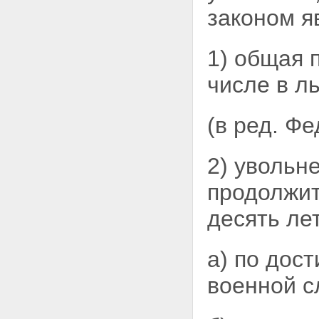
законом я
1) общая 
числе в л
(в ред. Ф
2) увольн
продолжи
десять лет
а) по дос
военной с