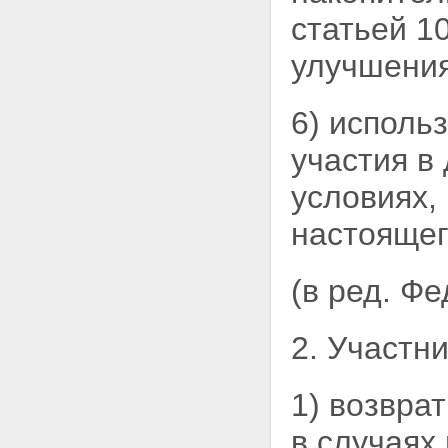
статьей 1
улучшени
6) исполь
участия в
условиях,
настоящег
(в ред. Ф
2. Участн
1) возвра
в случаях