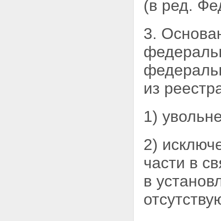
(в ред. Ф
3. Основа
федерал
федеральн
из реестр
1) увольн
2) исключ
части в
св
в установ
отсутству