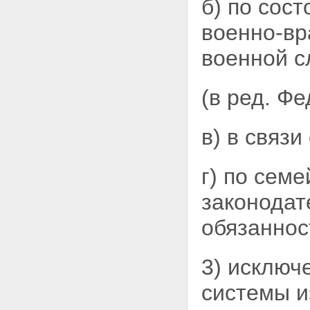
б) по сост
военно-вр
военной с
(в ред. Ф
в) в связ
г) по сем
законодат
обязаннос
3) исключ
системы и