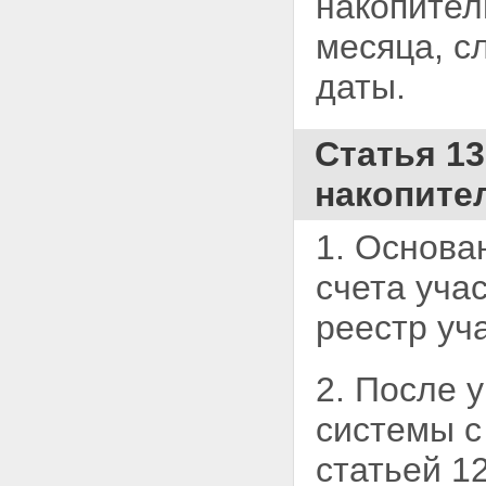
накопител
месяца, с
даты.
Статья 1
накопите
1. Основа
счета
учас
реестр уч
2. После 
системы с
статьей 1