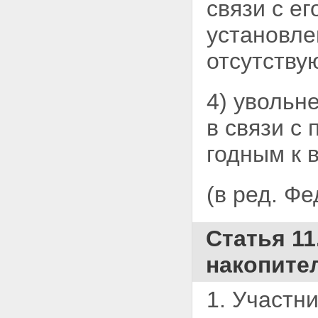
связи с е
установле
отсутству
4) увольн
в связи с
годным к 
(в ред. Ф
Статья 11
накопите
1. Участн