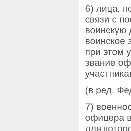
оказании услуг
6) лица, 
специализированного
депозитария управляющим
связи с п
компаниям
Статья 20. Управляющая
компания
воинскую 
Статья 21.
Специализированный
воинское 
депозитарий
Статья 22. Брокер,
при этом 
осуществляющий операции с
накоплениями для жилищного
звание оф
обеспечения
Статья 23. Кредитные
участника
организации, в которых
размещаются накопления для
жилищного обеспечения
(в ред. Ф
Статья 24. Конкурсы на
заключение договора об
оказании услуг
7) военно
специализированного
депозитария уполномоченному
офицера в
федеральному органу и
договоров доверительного
для котор
управления