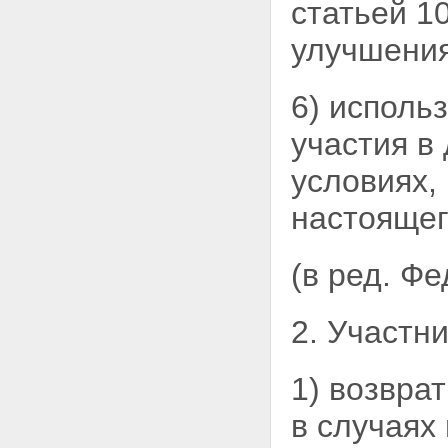
участниками накопительно-
статьей 1
ипотечной системы целевых
жилищных займов
улучшени
Статья 14. Право участника
накопительно-ипотечной
системы на получение
6) исполь
целевого жилищного займа
Статья 15. Особенности
участия в
погашения целевого
жилищного займа
условиях,
Глава 5. Инвестирование
накоплений для жилищного
настоящег
обеспечения
Статья 16. Разрешенные
активы (объекты
(в ред. Ф
инвестирования)
Статья 17. Договор
доверительного управления
2. Участн
накоплениями для жилищного
обеспечения
Статья 18. Договор об оказании
услуг специализированного
1) возвра
депозитария уполномоченному
федеральному органу
в случаях
Статья 19. Договоры об