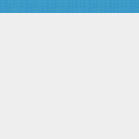
ответственности
специализированного
депозитария и управляющих
компаний
Статья 32. Конфликт интересов
Статья 33. Кодекс
профессиональной этики
Глава 6. Государственное
регулирование, государственный
контроль (надзор) в сфере
отношений по формированию,
инвестированию и
использованию накоплений для
жилищного обеспечения
Статья 34. Государственное
регулирование,
государственный контроль
(надзор) в сфере отношений по
формированию,
инвестированию и
использованию накоплений для
жилищного обеспечения
Статья 35. Уполномоченные
федеральные органы
исполнительной власти,