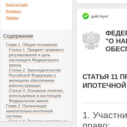
Конституция
Кодексы
действует
Законы
ФЕДЕР
Содержание
"О Н
Глава 1. Общие положения
ОБЕС
Статья 1. Предмет правового
регулирования и цель
настоящего Федерального
закона
Статья 2. Законодательство
Российской Федерации о
СТАТЬЯ 11 
жилищном обеспечении
ИПОТЕЧНОЙ
военнослужащих
Статья 3. Основные понятия,
используемые в настоящем
Федеральном законе
Глава 2. Организация
накопительно-ипотечной
1. Участн
системы
Статья 4. Реализация права на
право:
жилище участниками