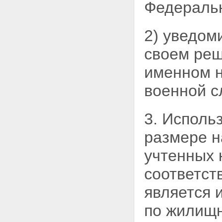
оказании услуг
Федераль
специализированного
депозитария управляющим
компаниям
2) уведом
Статья 20. Управляющая
компания
своем ре
Статья 21.
Специализированный
именном н
депозитарий
Статья 22. Брокер,
военной с
осуществляющий операции с
накоплениями для жилищного
обеспечения
3. Исполь
Статья 23. Кредитные
организации, в которых
размере н
размещаются накопления для
жилищного обеспечения
учтенных
Статья 24. Конкурсы на
заключение договора об
соответст
оказании услуг
специализированного
является 
депозитария уполномоченному
федеральному органу и
по жилищ
договоров доверительного
управления