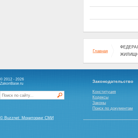
Статья 25. Передача
накоплений для жилищного
обеспечения уполномоченным
федеральным органом
управляющим компаниям и
особенности осуществления
операций с этими
накоплениями
Статья 26. Инвестиционная
ФЕДЕРАЛ
Главная
декларация
ЖИЛИЩН
Статья 27. Требования к
структуре совокупного
инвестиционного портфеля и
требования к структуре
инвестиционного портфеля
© 2012 - 2026
Законодательство
ZakonBase.ru
Статья 28. Оплата
необходимых расходов на
Конституция
инвестирование накоплений
Кодексы
для жилищного обеспечения
Законы
Статья 29. Требования к аудиту
Поиск по документам
юридических лиц, участвующих
© Buzznet: Мониторинг СМИ
в накопительно-ипотечной
системе
Статья 30 - Утратила силу.
Статья 31. Страхование