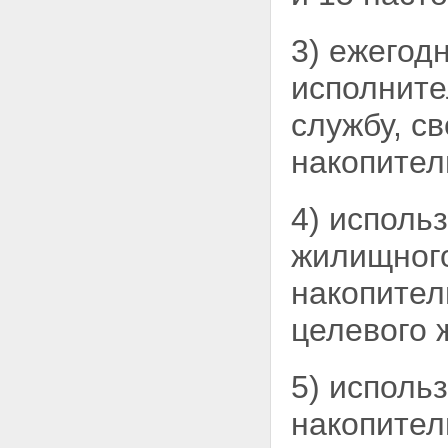
системы
Статья 10. Возникновение
3) ежегод
права на использование
накоплений, учтенных на
исполнит
именном накопительном счете
участника
службу, с
Статья 11. Права и обязанности
участников накопительно-
накопител
ипотечной системы
Статья 12. Права членов семьи
участника накопительно-
4) исполь
ипотечной системы,
исключенного из списков
жилищного
личного состава воинской части
в связи с гибелью или смертью,
накопител
признанием безвестно
отсутствующим или
целевого 
объявлением умершим
Статья 13. Открытие и закрытие
именных накопительных счетов
участников
5) исполь
Глава 4. Использование
накоплений для жилищного
накопител
обеспечения при получении