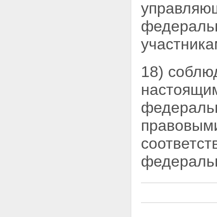
управляю
федеральн
участника
18) соблю
настоящи
федераль
правовыми
соответст
федераль