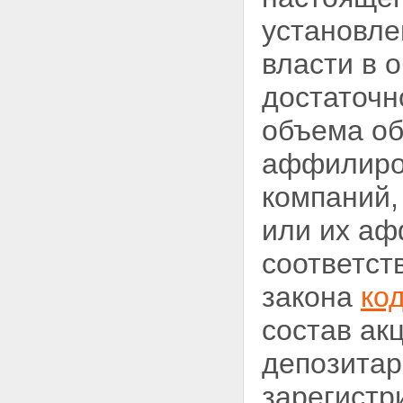
системы
установл
Статья 10. Возникновение
права на использование
власти в 
накоплений, учтенных на
именном накопительном счете
достаточн
участника
Статья 11. Права и обязанности
объема об
участников накопительно-
ипотечной системы
аффилиро
Статья 12. Права членов семьи
участника накопительно-
компаний,
ипотечной системы,
исключенного из списков
или их аф
личного состава воинской части
в связи с гибелью или смертью,
соответст
признанием безвестно
отсутствующим или
закона
ко
объявлением умершим
Статья 13. Открытие и закрытие
состав ак
именных накопительных счетов
участников
депозитар
Глава 4. Использование
накоплений для жилищного
обеспечения при получении
зарегистр