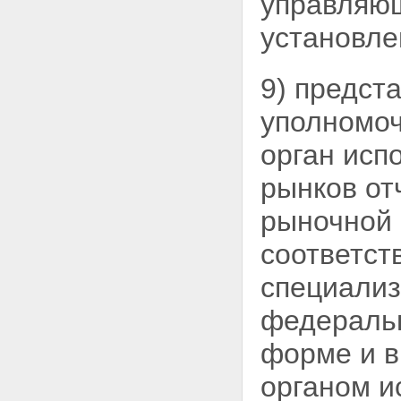
управляющ
установл
9) предст
уполномо
орган исп
рынков от
рыночной 
соответст
специализ
федеральн
форме и в
органом и