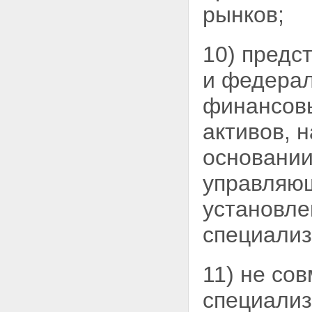
рынков;
10) предс
и федерал
финансовы
активов, 
основании
управляющ
установле
специализ
11) не со
специали