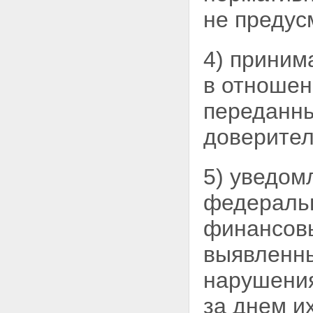
Статья 25. Передача
не предус
накоплений для жилищного
обеспечения уполномоченным
федеральным органом
4) приним
управляющим компаниям и
особенности осуществления
в отношен
операций с этими
накоплениями
Статья 26. Инвестиционная
переданн
декларация
Статья 27. Требования к
доверите
структуре совокупного
инвестиционного портфеля и
требования к структуре
5) уведом
инвестиционного портфеля
Статья 28. Оплата
федеральн
необходимых расходов на
инвестирование накоплений
финансов
для жилищного обеспечения
Статья 29. Требования к аудиту
выявленны
юридических лиц, участвующих
в накопительно-ипотечной
нарушения
системе
Статья 30 - Утратила силу.
за днем и
Статья 31. Страхование