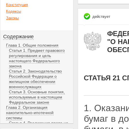
Конституция
Кодексы
действует
Законы
ФЕДЕР
Содержание
"О Н
Глава 1. Общие положения
ОБЕС
Статья 1. Предмет правового
регулирования и цель
настоящего Федерального
закона
Статья 2. Законодательство
Российской Федерации о
СТАТЬЯ 21
жилищном обеспечении
военнослужащих
Статья 3. Основные понятия,
используемые в настоящем
Федеральном законе
1. Оказан
Глава 2. Организация
накопительно-ипотечной
бумаг в д
системы
Статья 4. Реализация права на
жилище участниками