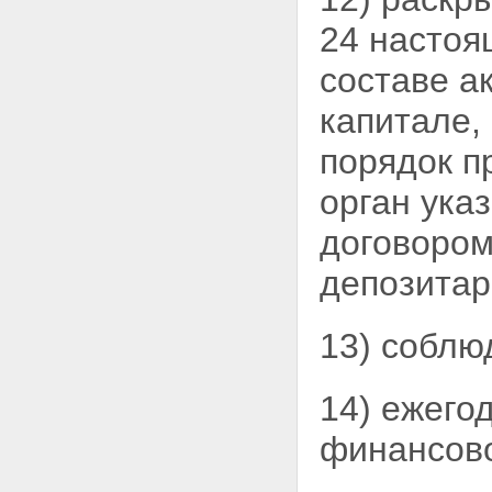
24 настоя
составе а
капитале,
порядок п
орган ука
договором
депозитар
13) соблю
14) ежего
финансово