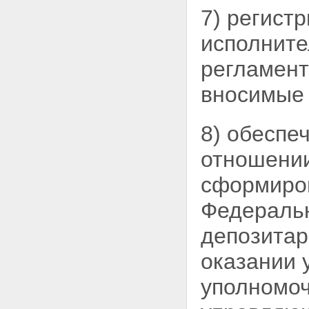
осуществляющие функции по
7) регист
нормативно-правовому
регулированию,
исполните
уполномоченные федеральные
органы исполнительной власти,
регламент
осуществляющие функции по
государственному контролю
вносимые 
(надзору) в сфере отношений
по формированию,
инвестированию и
8) обеспе
использованию накоплений для
жилищного обеспечения
отношении
Глава 7. Заключительные
положения
сформиров
Статья 36. Вступление в силу
настоящего Федерального
Федеральн
закона
депозитар
оказании 
уполномоч