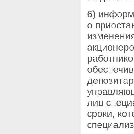
ответственности
специализированного
6) инфор
депозитария и управляющих
компаний
о приоста
Статья 32. Конфликт интересов
Статья 33. Кодекс
изменения
профессиональной этики
Глава 6. Государственное
акционеро
регулирование, государственный
контроль (надзор) в сфере
работнико
отношений по формированию,
инвестированию и
обеспечив
использованию накоплений для
жилищного обеспечения
Статья 34. Государственное
депозитар
регулирование,
государственный контроль
управля
(надзор) в сфере отношений по
формированию,
лиц специ
инвестированию и
использованию накоплений для
сроки, ко
жилищного обеспечения
Статья 35. Уполномоченные
специализ
федеральные органы
исполнительной власти,