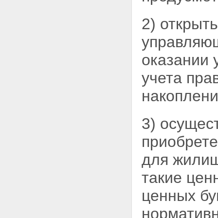
оказании услуг
специализированного
депозитария управляющим
2) открыт
компаниям
Статья 20. Управляющая
управля
компания
Статья 21.
оказании 
Специализированный
депозитарий
учета пра
Статья 22. Брокер,
осуществляющий операции с
накоплени
накоплениями для жилищного
обеспечения
Статья 23. Кредитные
3) осущес
организации, в которых
размещаются накопления для
приобрет
жилищного обеспечения
Статья 24. Конкурсы на
для жилищ
заключение договора об
оказании услуг
такие цен
специализированного
депозитария уполномоченному
ценных бу
федеральному органу и
договоров доверительного
норматив
управления