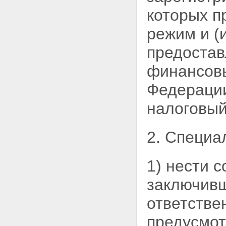
участниками накопительно-
ипотечной системы целевых
которых п
жилищных займов
Статья 14. Право участника
режим и (
накопительно-ипотечной
системы на получение
предостав
целевого жилищного займа
Статья 15. Особенности
финансовы
погашения целевого
жилищного займа
Федерации
Глава 5. Инвестирование
накоплений для жилищного
налоговы
обеспечения
Статья 16. Разрешенные
активы (объекты
2. Специа
инвестирования)
Статья 17. Договор
доверительного управления
1) нести 
накоплениями для жилищного
обеспечения
заключивш
Статья 18. Договор об оказании
услуг специализированного
ответстве
депозитария уполномоченному
федеральному органу
предусмот
Статья 19. Договоры об