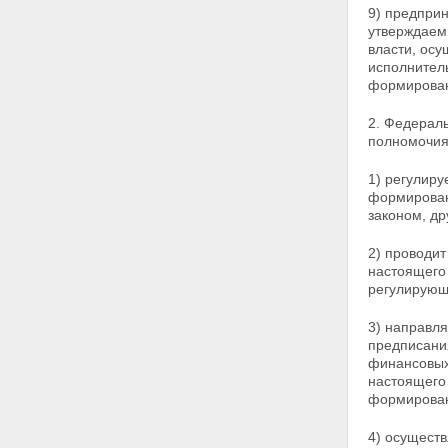
участниками накопительно-
9) предпри
ипотечной системы целевых
утверждаем
жилищных займов
власти, ос
Статья 14. Право участника
исполнител
накопительно-ипотечной
формирован
системы на получение
целевого жилищного займа
2. Федерал
Статья 15. Особенности
полномочия
погашения целевого
жилищного займа
1) регулир
Глава 5. Инвестирование
формирован
накоплений для жилищного
законом, д
обеспечения
Статья 16. Разрешенные
активы (объекты
2) проводи
инвестирования)
настоящего
Статья 17. Договор
регулирующ
доверительного управления
накоплениями для жилищного
3) направл
обеспечения
предписани
Статья 18. Договор об оказании
финансовых
услуг специализированного
настоящего
депозитария уполномоченному
формирован
федеральному органу
Статья 19. Договоры об
4) осущест