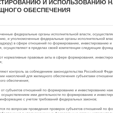
СТИРОВАНИЮ И ИСПОЛЬЗОВАНИЮ Н
ЩНОГО ОБЕСПЕЧЕНИЯ
оченные федеральные органы исполнительной власти, осуществл
нию, и
уполномоченные федеральные органы исполнительной влас
надзору) в сфере отношений по формированию, инвестированию и
я, осуществляют в пределах своей
компетенции следующие функци
ют нормативные правовые акты в сфере формирования, инвестиро
я;
вляют контроль за соблюдением законодательства Российской Фед
нии накоплений для жилищного обеспечения субъектами отношен
ного
обеспечения;
т от субъектов отношений по формированию и инвестированию на
с осуществлением ими деятельности по формированию и инвестир
информацию с учетом требований федеральных законов;
тся по вопросам проведения проверок субъектов отношений по ф