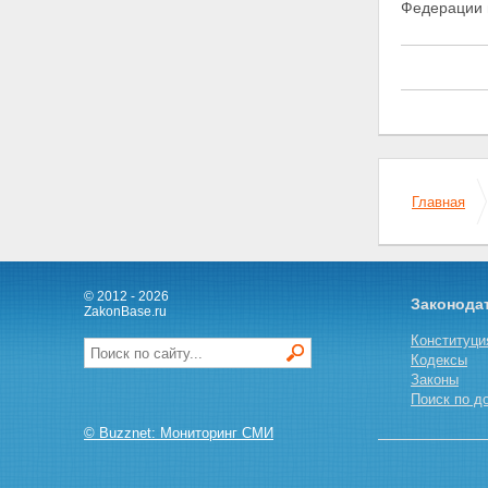
оказании услуг
Федерации 
специализированного
депозитария управляющим
компаниям
Статья 20. Управляющая
компания
Статья 21.
Специализированный
депозитарий
Статья 22. Брокер,
осуществляющий операции с
Главная
накоплениями для жилищного
обеспечения
Статья 23. Кредитные
организации, в которых
© 2012 - 2026
размещаются накопления для
Законода
ZakonBase.ru
жилищного обеспечения
Статья 24. Конкурсы на
Конституци
заключение договора об
Кодексы
оказании услуг
Законы
специализированного
Поиск по д
депозитария уполномоченному
© Buzznet: Мониторинг СМИ
федеральному органу и
договоров доверительного
управления