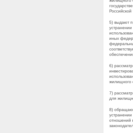
жилищного 
системы
государстве
Статья 10. Возникновение
Российской
права на использование
накоплений, учтенных на
5) выдают 
именном накопительном счете
устранении
участника
использова
Статья 11. Права и обязанности
иных федер
участников накопительно-
федеральны
ипотечной системы
соответств
Статья 12. Права членов семьи
обеспечени
участника накопительно-
ипотечной системы,
6) рассмат
исключенного из списков
инвестирова
личного состава воинской части
использова
в связи с гибелью или смертью,
жилищного 
признанием безвестно
отсутствующим или
7) рассмат
объявлением умершим
для жилищн
Статья 13. Открытие и закрытие
именных накопительных счетов
8) обращают
участников
устранении
Глава 4. Использование
отношений 
накоплений для жилищного
законодате
обеспечения при получении