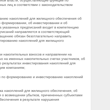
ьной
власти, осуществляющие функции по
ых лиц в соответствии с законодательством
ванию накоплений для жилищного обеспечения об
 формировании, об инвестировании и об
а указанных предписаний входит в компетенцию
дписаний направляется в соответствующий
ращению обязан безотлагательно направить
стированию накоплений для жилищного
и накопительных взносов и направлении на
х на именных накопительных счетах участников, об
 о
результатах инвестирования накоплений для
щим компаниям;
й по формированию и инвестированию накоплений
ика накоплений для жилищного обеспечения, об
 о возмещении убытков, причиненных субъектами
еспечения в результате нарушения