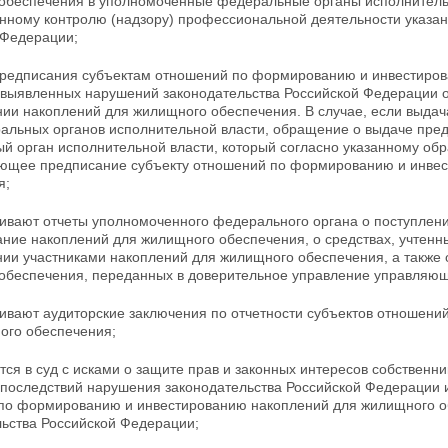
обеспечения в уполномоченные федеральные органы исполнител
нному контролю (надзору) профессиональной деятельности указанн
 Федерации;
предписания субъектам отношений по формированию и инвестиро
 выявленных нарушений законодательства Российской Федерации о
нии накоплений для
жилищного обеспечения. В случае, если выдач
альных органов исполнительной власти, обращение о выдаче пре
й орган исполнительной власти, который
согласно указанному об
ующее предписание субъекту отношений по формированию и инве
я;
ривают отчеты уполномоченного федерального органа о
поступлени
ние накоплений для жилищного обеспечения, о средствах, учтенны
нии участниками накоплений для жилищного обеспечения, а также
обеспечения, переданных в доверительное управление управляю
ривают аудиторские заключения по отчетности
субъектов отношени
ого обеспечения;
ся в суд с исками о защите прав и законных интересов собственн
 последствий нарушения законодательства Российской
Федерации и
по формированию и инвестированию накоплений для жилищного об
льства Российской
Федерации;