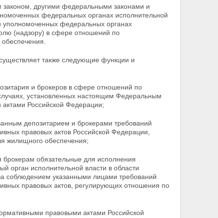
 законом, другими федеральными законами и
лномоченных федеральных органах исполнительной
и уполномоченных федеральных органах
олю (надзору) в сфере отношений по
 обеспечения.
осуществляет также следующие функции и
озитария и брокеров в сфере отношений по
случаях, установленных настоящим Федеральным
и актами
Российской Федерации;
ванным депозитарием и брокерами требований
тивных
правовых актов Российской Федерации,
я жилищного обеспечения;
 брокерам обязательные для исполнения
ый орган исполнительной власти в области
за соблюдением указанными
лицами требований
тивных правовых актов, регулирующих отношения по
ормативными правовыми актами Российской