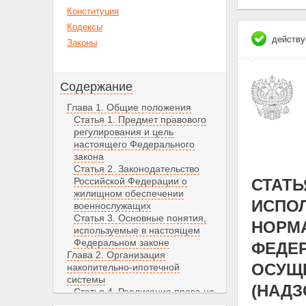
Конституция
Кодексы
действу
Законы
Содержание
Глава 1. Общие положения
Статья 1. Предмет правового
регулирования и цель
настоящего Федерального
закона
Статья 2. Законодательство
Российской Федерации о
СТАТ
жилищном обеспечении
ИСПО
военнослужащих
Статья 3. Основные понятия,
НОРМ
используемые в настоящем
Федеральном законе
ФЕДЕ
Глава 2. Организация
ОСУЩ
накопительно-ипотечной
системы
(НАДЗ
Статья 4. Реализация права на
жилище участниками