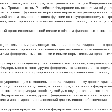
нимают иные действия, предусмотренные настоящим Федеральным
ыми Правительством Российской Федерации положениями об упо
уществляющих функции
по нормативно-правовому регулированию, 
ьной власти, осуществляющих функции по государственному контр
ию, инвестированию и использованию накоплений для
жилищного
ьный орган исполнительной власти в области финансовых рынков 
:
ует деятельность управляющих компаний,
специализированного деп
ию и инвестированию накоплений для жилищного обеспечения в 
ругими федеральными законами и иными нормативными правовым
т проверки соблюдения управляющими компаниями, специализиро
 Федерального закона, других федеральных законов и иных норма
их отношения по формированию и инвестированию накоплений дл
яет управляющим компаниям, специализированному депозитарию и
я об
устранении нарушений, а также о представлении в федеральн
 рынков информации, необходимой для осуществления контроля 
 Федерального закона, других федеральных законов и иных норма
ию и инвестированию накоплений для жилищного обеспечения;
вляет другие предусмотренные федеральными законами
и иными н