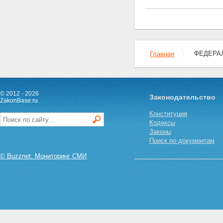
и служебным оружием и
патронами к нему
Статья 19. Продажа или
передача оружия
государственными
военизированными
ФЕДЕРАЛЬ
организациями
Главная
Статья 20. Продажа, дарение и
наследование оружия
Статья 20.1. Наградное оружие
Статья 21. Продажа
© 2012 - 2026
Законодательство
гражданского и служебного
ZakonBase.ru
оружия и патронов к нему
Конституция
другими субъектами
Кодексы
Статья 22. Хранение
Законы
гражданского и служебного
Поиск по документам
оружия и патронов к нему
Статья 23. Порядок взимания
© Buzznet: Мониторинг СМИ
платежей при выдаче лицензий,
разрешений и сертификатов,
продлении срока их действия
Статья 24. Применение оружия
гражданами Российской
Федерации
Статья 25. Учет, ношение,