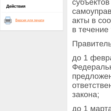
субъектов
служебного оружия и патронов к
Действия
нему
самоуправ
Статья 9. Лицензирование
приобретения оружия и патронов
акты в со
Версия для печати
к нему
Статья 9.1. Лицензирование
в течение 
производства оружия и основных
частей огнестрельного оружия,
производства патронов к оружию
Правитель
и составных частей патронов,
торговли оружием и основными
частями огнестрельного оружия,
до 1 февр
торговли патронами к оружию,
коллекционирования и
Федеральн
экспонирования оружия,
основных частей огнестрельного
предложен
оружия и патронов к оружию
Статья 10. Субъекты, имеющие
ответстве
право на приобретение оружия
Статья 11. Право на
закона;
приобретение оружия
государственными
военизированными
до 1 март
организациями
Статья 12. Право на