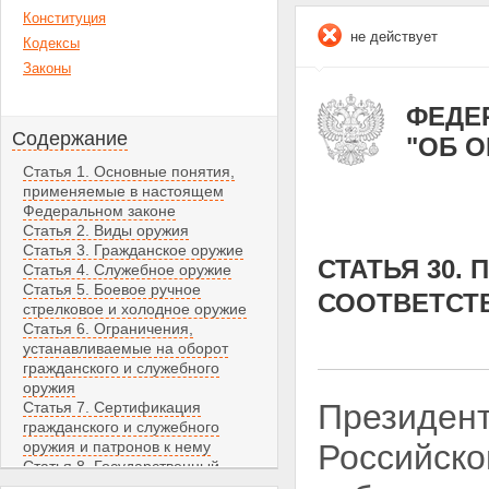
Конституция
не действует
Кодексы
Законы
ФЕДЕР
Содержание
"ОБ 
Статья 1. Основные понятия,
применяемые в настоящем
Федеральном законе
Статья 2. Виды оружия
Статья 3. Гражданское оружие
СТАТЬЯ 30.
Статья 4. Служебное оружие
Статья 5. Боевое ручное
СООТВЕТСТ
стрелковое и холодное оружие
Статья 6. Ограничения,
устанавливаемые на оборот
гражданского и служебного
оружия
Президент
Статья 7. Сертификация
гражданского и служебного
оружия и патронов к нему
Российско
Статья 8. Государственный
кадастр гражданского и