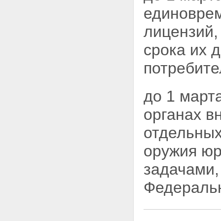
приобретение оружия
единоврем
юридическими лицами с
особыми уставными задачами
лицензий,
Статья 13. Право на
приобретение оружия
срока их 
гражданами Российской
Федерации
потребите
Статья 14. Приобретение на
территории Российской
Федерации, ввоз на территорию
до 1 март
Российской Федерации и вывоз
из Российской Федерации
органах в
гражданского оружия
иностранными гражданами
отдельных
Статья 15. Право на
приобретение оружия другими
оружия юр
субъектами
Статья 16. Производство оружия
задачами,
и патронов к нему
Статья 17. Ввоз на территорию
Федераль
Российской Федерации и вывоз
из Российской Федерации
оружия и патронов к нему
Статья 18. Торговля гражданским