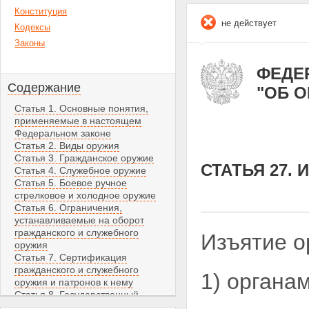
Конституция
не действует
Кодексы
Законы
ФЕДЕР
Содержание
"ОБ 
Статья 1. Основные понятия,
применяемые в настоящем
Федеральном законе
Статья 2. Виды оружия
Статья 3. Гражданское оружие
СТАТЬЯ 27.
Статья 4. Служебное оружие
Статья 5. Боевое ручное
стрелковое и холодное оружие
Статья 6. Ограничения,
устанавливаемые на оборот
гражданского и служебного
Изъятие о
оружия
Статья 7. Сертификация
гражданского и служебного
1) органа
оружия и патронов к нему
Статья 8. Государственный
кадастр гражданского и