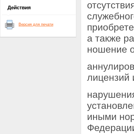
отсутстви
служебного оружия и патронов к
Действия
нему
служебног
Статья 9. Лицензирование
приобретения оружия и патронов
приобрете
Версия для печати
к нему
Статья 9.1. Лицензирование
а также р
производства оружия и основных
частей огнестрельного оружия,
ношение о
производства патронов к оружию
и составных частей патронов,
торговли оружием и основными
аннулиров
частями огнестрельного оружия,
торговли патронами к оружию,
коллекционирования и
лицензий 
экспонирования оружия,
основных частей огнестрельного
оружия и патронов к оружию
нарушени
Статья 10. Субъекты, имеющие
право на приобретение оружия
установл
Статья 11. Право на
приобретение оружия
иными но
государственными
военизированными
Федерации
организациями
Статья 12. Право на