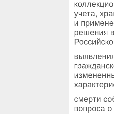
коллекцио
приобретение оружия
юридическими лицами с
учета, хр
особыми уставными задачами
Статья 13. Право на
и примене
приобретение оружия
гражданами Российской
решения в
Федерации
Статья 14. Приобретение на
Российско
территории Российской
Федерации, ввоз на территорию
Российской Федерации и вывоз
выявлени
из Российской Федерации
гражданского оружия
гражданск
иностранными гражданами
Статья 15. Право на
измененны
приобретение оружия другими
субъектами
характери
Статья 16. Производство оружия
и патронов к нему
Статья 17. Ввоз на территорию
Российской Федерации и вывоз
смерти со
из Российской Федерации
оружия и патронов к нему
вопроса 
Статья 18. Торговля гражданским