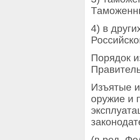
перевозка, транспортирование,
уничтожение,
Таможен
коллекционирование и
экспонирование оружия
Статья 26. Аннулирование
4) в друг
лицензий или разрешений
Статья 27. Изъятие оружия и
Российско
патронов к нему
Статья 28. Контроль за оборотом
оружия
Порядок и
Статья 29. Вступление в силу
настоящего Федерального
Правитель
закона
Статья 30. Приведение
нормативных правовых актов в
Изъятые и
соответствие с настоящим
Федеральным законом
оружие и 
Статья 31. Обеспечение
исполнения настоящего
эксплуата
Федерального закона
Статья 32. О признании
законодат
утратившими силу некоторых
законодательных актов в связи с
принятием настоящего
Федерального закона
(в ред. Ф