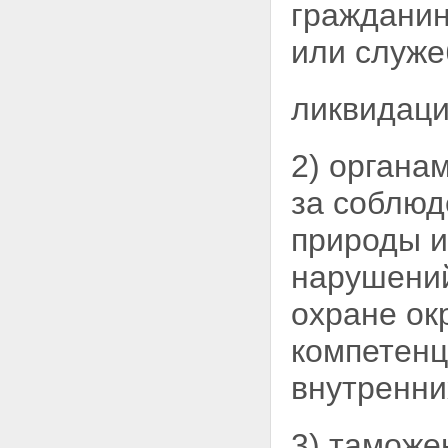
и служебным оружием и
гражданин
патронами к нему
Статья 19. Продажа или
или служе
передача оружия
государственными
военизированными
ликвидаци
организациями
Статья 20. Продажа, дарение и
наследование оружия
2) органа
Статья 20.1. Наградное оружие
Статья 21. Продажа
за
соблюд
гражданского и служебного
оружия и патронов к нему
природы и
другими субъектами
Статья 22. Хранение
нарушений
гражданского и служебного
оружия и патронов к нему
охране ок
Статья 23. Порядок взимания
платежей при выдаче лицензий,
компетенц
разрешений и сертификатов,
продлении срока их действия
внутренни
Статья 24. Применение оружия
гражданами Российской
Федерации
Статья 25. Учет, ношение,
3) таможе