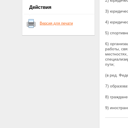
2) юридиче
служебного оружия и патронов к
Действия
нему
3) юридичес
Статья 9. Лицензирование
приобретения оружия и патронов
4) юридиче
Версия для печати
к нему
Статья 9.1. Лицензирование
5) спортивн
производства оружия и основных
частей огнестрельного оружия,
6) организ
производства патронов к оружию
работы, свя
и составных частей патронов,
местностях
торговли оружием и основными
специализи
частями огнестрельного оружия,
пути;
торговли патронами к оружию,
коллекционирования и
(в ред. Фед
экспонирования оружия,
основных частей огнестрельного
7) образов
оружия и патронов к оружию
Статья 10. Субъекты, имеющие
право на приобретение оружия
8) граждан
Статья 11. Право на
приобретение оружия
9) иностран
государственными
военизированными
организациями
Статья 12. Право на