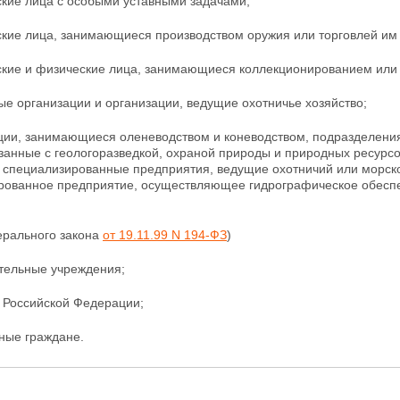
ские лица с особыми уставными задачами;
кие лица, занимающиеся производством оружия или торговлей им (
ские и физические лица, занимающиеся коллекционированием или
ые организации и организации, ведущие охотничье хозяйство;
ации, занимающиеся оленеводством и коневодством, подразделени
занные с геологоразведкой, охраной природы и природных ресурс
, специализированные предприятия, ведущие охотничий или морск
рованное предприятие, осуществляющее гидрографическое обеспеч
ерального закона
от 19.11.99 N 194-ФЗ
)
ательные учреждения;
е Российской Федерации;
ные граждане.