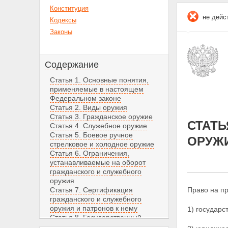
Конституция
не дейс
Кодексы
Законы
Содержание
Статья 1. Основные понятия,
применяемые в настоящем
Федеральном законе
Статья 2. Виды оружия
Статья 3. Гражданское оружие
СТАТЬ
Статья 4. Служебное оружие
Статья 5. Боевое ручное
ОРУЖ
стрелковое и холодное оружие
Статья 6. Ограничения,
устанавливаемые на оборот
гражданского и служебного
оружия
Статья 7. Сертификация
Право на п
гражданского и служебного
оружия и патронов к нему
1) государ
Статья 8. Государственный
кадастр гражданского и