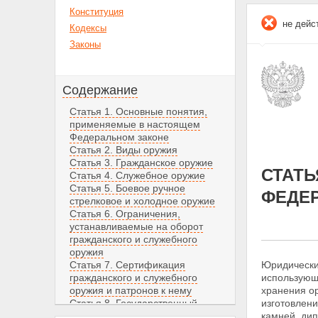
Конституция
не дейс
Кодексы
Законы
Содержание
Статья 1. Основные понятия,
применяемые в настоящем
Федеральном законе
Статья 2. Виды оружия
Статья 3. Гражданское оружие
СТАТЬ
Статья 4. Служебное оружие
Статья 5. Боевое ручное
ФЕДЕ
стрелковое и холодное оружие
Статья 6. Ограничения,
устанавливаемые на оборот
гражданского и служебного
оружия
Статья 7. Сертификация
Юридически
гражданского и служебного
использую
оружия и патронов к нему
хранения ор
Статья 8. Государственный
изготовлен
кадастр гражданского и
камней, ди