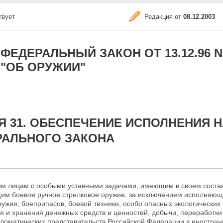
твует
Редакция от
08.12.2003
ФЕДЕРАЛЬНЫЙ ЗАКОН ОТ 13.12.96 N 1
"ОБ ОРУЖИИ"
Я 31. ОБЕСПЕЧЕНИЕ ИСПОЛНЕНИЯ 
РАЛЬНОГО ЗАКОНА
м лицам с особыми уставными задачами, имеющим в своем соста
щим
боевое ручное стрелковое оружие, за исключением исполняющи
ужия, боеприпасов, боевой техники, особо опасных экологических
ия и
хранения денежных средств и ценностей, добычи, переработки
пломатических представительств Российской Федерации в
иностран