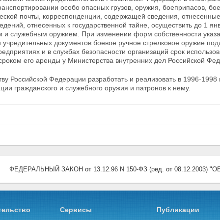
ранспортировании особо опасных грузов, оружия, боеприпасов, бое
еской почты, корреспонденции, содержащей сведения, отнесенны
едений, отнесенных к государственной тайне, осуществить до 1 ян
м и служебным оружием. При изменении форм собственности указ
 учредительных документов боевое ручное стрелковое оружие подл
редприятиях и в службах безопасности
организаций срок использов
сроком его аренды у Министерства внутренних дел Российской Фе
тву Российской Федерации разработать и реализовать в
1996-1998 
ции гражданского и служебного оружия и патронов к нему.
ФЕДЕРАЛЬНЫЙ ЗАКОН от 13.12.96 N 150-ФЗ (ред. от 08.12.2003) "
тельство
Сервисы
Публикации