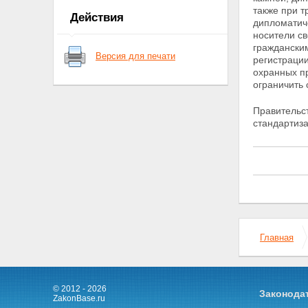
служебного оружия и патронов к
также при т
Действия
нему
дипломатич
Статья 9. Лицензирование
носители св
приобретения оружия и патронов
граждански
Версия для печати
к нему
регистрации
Статья 9.1. Лицензирование
охранных п
производства оружия и основных
ограничить 
частей огнестрельного оружия,
производства патронов к оружию
Правительс
и составных частей патронов,
стандартиза
торговли оружием и основными
частями огнестрельного оружия,
торговли патронами к оружию,
коллекционирования и
экспонирования оружия,
основных частей огнестрельного
оружия и патронов к оружию
Статья 10. Субъекты, имеющие
право на приобретение оружия
Главная
Статья 11. Право на
приобретение оружия
государственными
военизированными
© 2012 - 2026
Законода
организациями
ZakonBase.ru
Статья 12. Право на