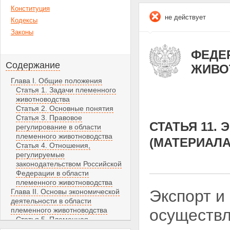
Конституция
не действует
Кодексы
Законы
ФЕДЕР
Содержание
ЖИВО
Глава I. Общие положения
Статья 1. Задачи племенного
животноводства
Статья 2. Основные понятия
Статья 3. Правовое
СТАТЬЯ 11.
регулирование в области
племенного животноводства
(МАТЕРИАЛА
Статья 4. Отношения,
регулируемые
законодательством Российской
Федерации в области
племенного животноводства
Экспорт и
Глава II. Основы экономической
деятельности в области
племенного животноводства
осуществл
Статья 5. Племенная
продукция (материал) как