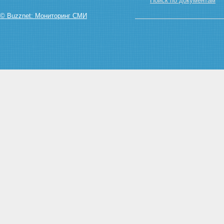
животноводства
Поиск по документам
Статья 17. Лицензирование
© Buzznet: Мониторинг СМИ
деятельности в области
племенного животноводства
Статья 18. Государственная
регистрация племенных
животных и племенных стад
Статья 19. Сертификация
племенной продукции
(материала)
Статья 20. Государственное
стимулирование племенного
животноводства
Статья 21. Научные
исследования в области
племенного животноводства
Глава V. Признание племенной
продукции (материала) и ее
бонитировка
Статья 22. Условия
использования племенного
животного в целях
воспроизводства породы
Статья 23. Условия
использования семени