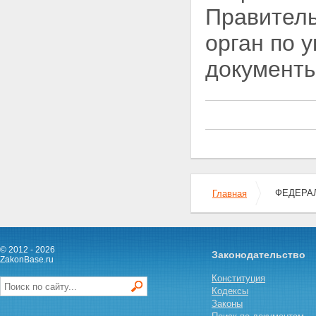
Правитель
животноводством
Статья 12. Государственная
орган по 
племенная служба
Статья 13. Основные
документы
направления деятельности
государственной племенной
службы
Статья 14. Специально
уполномоченный
Правительством Российской
Федерации государственный
орган по управлению
племенным животноводством
Статья 15. Государственные
органы по управлению
ФЕДЕРАЛ
Главная
племенным животноводством
субъектов Российской
Федерации
Статья 16. Главные
© 2012 - 2026
государственные инспектора в
Законодательство
ZakonBase.ru
области племенного
животноводства
Конституция
Глава IV. Государственное
Кодексы
регулирование племенного
Законы