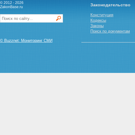
© 2012 - 2026
Законодательство
животноводством
ZakonBase.ru
Статья 12. Государственная
Конституция
племенная служба
Кодексы
Статья 13. Основные
Законы
направления деятельности
Поиск по документам
государственной племенной
службы
© Buzznet: Мониторинг СМИ
Статья 14. Специально
уполномоченный
Правительством Российской
Федерации государственный
орган по управлению
племенным животноводством
Статья 15. Государственные
органы по управлению
племенным животноводством
субъектов Российской
Федерации
Статья 16. Главные
государственные инспектора в
области племенного
животноводства
Глава IV. Государственное
регулирование племенного