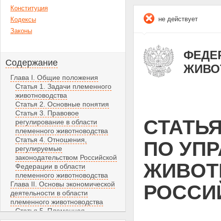
Конституция
не действует
Кодексы
Законы
ФЕДЕР
Содержание
ЖИВО
Глава I. Общие положения
Статья 1. Задачи племенного
животноводства
Статья 2. Основные понятия
Статья 3. Правовое
СТАТЬЯ
регулирование в области
племенного животноводства
Статья 4. Отношения,
ПО УП
регулируемые
законодательством Российской
ЖИВОТ
Федерации в области
племенного животноводства
Глава II. Основы экономической
РОССИ
деятельности в области
племенного животноводства
Статья 5. Племенная
продукция (материал) как