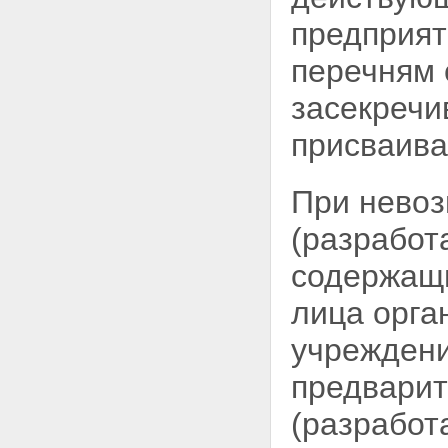
предприят
перечням 
засекречи
присваива
При нево
(разработ
содержащ
лица орга
учреждени
предвари
(разработ