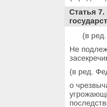
государственной тайны
Статья 20. Органы защиты
государственной тайны
Статья 7.
Статья 21. Допуск должностных
лиц и граждан к
государс
государственной тайне
Статья 21.1. Особый порядок
допуска к государственной
(в ред
тайне
Статья 22. Основания для
отказа должностному лицу или
Не подлеж
гражданину в допуске к
государственной тайне
засекречи
Статья 23. Условия
прекращения допуска
должностного лица или
(в ред. Ф
гражданина к государственной
тайне
Статья 24. Ограничения прав
должностного лица или
о чрезвыч
гражданина, допущенных или
ранее допускавшихся к
угрожающи
государственной тайне
Статья 25. Организация
последств
доступа должностного лица или