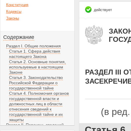
Конституция
действует
Кодексы
Законы
ЗАКОН 
Содержание
ГОСУ
Раздел I. Общие положения
Статья 1. Сфера действия
настоящего Закона
Статья 2. Основные понятия,
используемые в настоящем
РАЗДЕЛ III
Законе
Статья 3. Законодательство
ЗАСЕКРЕЧИ
Российской Федерации о
государственной тайне
Статья 4. Полномочия органов
государственной власти и
должностных лиц в области
(в ред
отнесения сведений к
государственной тайне и их
защиты
Раздел II. Перечень сведений,
Статья 6
составляющих государственную