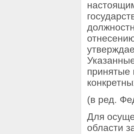
настоящим
государст
должностн
отнесению
утвержда
Указанны
принятые 
конкретны
(в ред. Ф
Для осуще
области з