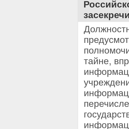
Российск
засекреч
Должностн
предусмо
полномочи
тайне, вп
информаци
учрежден
информаци
перечисле
государст
информаци