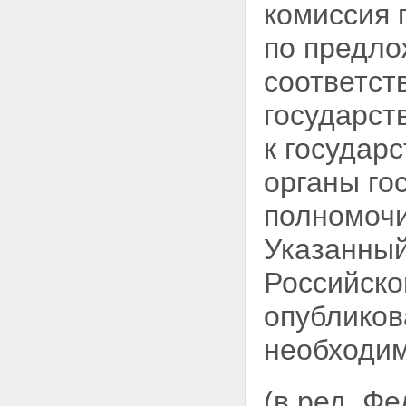
комиссия 
по предло
соответст
государст
к государ
органы
го
полномочи
Указанный
Российско
опублико
необходим
(в ред. Ф