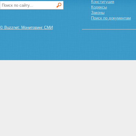
Конституция
Кодексы
Законы
Поиск по документам
© Buzznet: Мониторинг СМИ