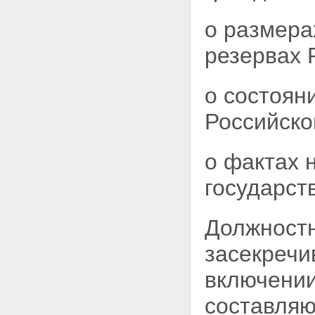
Статья 30. Контроль за
обеспечением защиты
о размера
государственной тайны
Статья 31. Межведомственный
резервах 
и ведомственный контроль
Статья 30.1. Федеральный
государственный контроль за
о состоян
обеспечением защиты
государственной тайны
Российско
Статья 32. Прокурорский
надзор
о фактах 
государст
Должностн
засекреч
включении
составляю