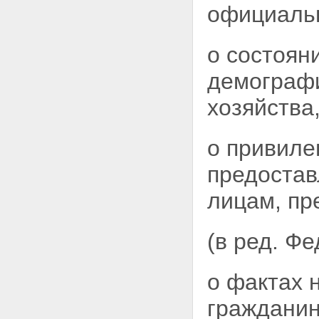
гражданина к сведениям,
официальн
составляющим
государственную тайну
Статья 26. Ответственность за
о состоян
нарушение законодательства
Российской Федерации о
демографи
государственной тайне
Статья 27. Допуск предприятий,
хозяйства
учреждений и организаций к
проведению работ, связанных с
использованием сведений,
о привиле
составляющих
государственную тайну
предоста
Статья 28. Порядок
сертификации средств защиты
лицам, пр
информации
Раздел VII. Финансирование
мероприятий по защите
государственной тайны
(в ред. Ф
Статья 29. Финансирование
мероприятий по защите
государственной тайны
о фактах 
Раздел VIII. Контроль и надзор за
обеспечением защиты
гражданин
государственной тайны