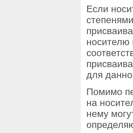
Если носи
степенями
присваива
носителю 
соответст
присваива
для данно
Помимо пе
на носит
нему могу
определя