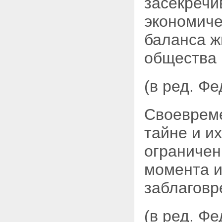
засекречи
сведениями, составляющими
государственную тайну
экономиче
Статья 16. Взаимная передача
сведений, составляющих
баланса
ж
государственную тайну,
органами государственной
общества 
власти, предприятиями,
учреждениями и
организациями
Статья 17. Передача сведений,
(в ред. Ф
составляющих
государственную тайну, в связи
с выполнением совместных и
Своевреме
других работ
Статья 18. Передача сведений,
тайне и и
составляющих
государственную тайну, другим
ограниче
государствам или
международным организациям
момента и
Статья 19. Защита сведений,
составляющих
заблаговр
государственную тайну, при
изменении функций субъектов
правоотношений
(в ред. Ф
Раздел VI. Защита