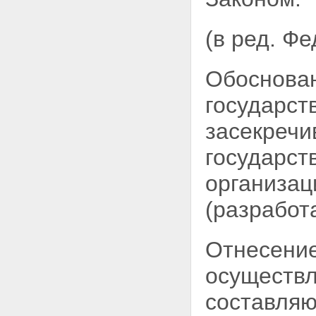
(в ред. Ф
Обоснован
государст
засекречи
государст
организац
(разработ
Отнесение
осуществл
составляю