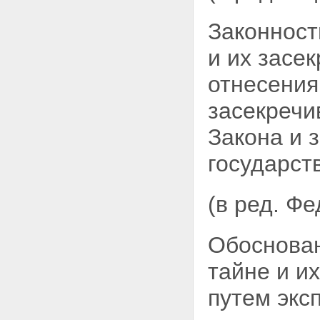
на информацию в связи с ее
Законност
засекречиванием
Статья 11. Порядок
засекречивания сведений и их
и их
засек
носителей
Статья 12. Реквизиты носителей
отнесения
сведений, составляющих
государственную тайну
засекречи
Раздел IV. Рассекречивание
сведений и их носителей
Закона и 
Статья 13. Порядок
рассекречивания сведений
государст
Статья 14. Порядок
рассекречивания носителей
сведений, составляющих
(в ред. Ф
государственную тайну
Статья 15. Исполнение
запросов граждан,
Обоснован
предприятий, учреждений,
организаций и органов
тайне и и
государственной власти
Российской Федерации о
путем экс
рассекречивании сведений
Раздел V. Распоряжение