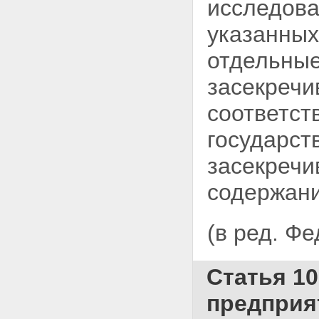
исследова
указанных
отдельные
засекречи
соответст
государст
засекречи
содержан
(в ред. Ф
Статья 1
предприя