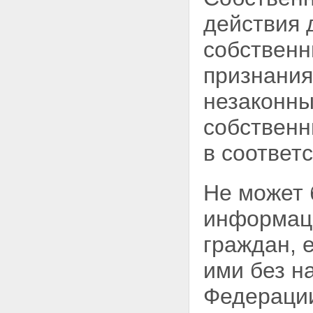
сведениями, составляющими
государственную тайну
действия 
Статья 16. Взаимная передача
сведений, составляющих
собственн
государственную тайну,
органами государственной
признания
власти, предприятиями,
учреждениями и
незаконны
организациями
Статья 17. Передача сведений,
собствен
составляющих
государственную тайну, в связи
в соответ
с выполнением совместных и
других работ
Статья 18. Передача сведений,
Не может 
составляющих
государственную тайну, другим
информаци
государствам или
международным организациям
граждан, 
Статья 19. Защита сведений,
составляющих
ими без н
государственную тайну, при
изменении функций субъектов
Федераци
правоотношений
Раздел VI. Защита