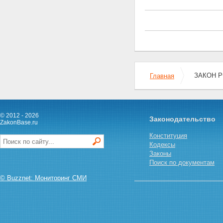
государственной тайны
Статья 20. Органы защиты
государственной тайны
Статья 21. Допуск должностных
лиц и граждан к
государственной тайне
Статья 21.1. Особый порядок
допуска к государственной
тайне
ЗАКОН РФ
Главная
Статья 22. Основания для
отказа должностному лицу или
гражданину в допуске к
государственной тайне
© 2012 - 2026
Статья 23. Условия
Законодательство
ZakonBase.ru
прекращения допуска
должностного лица или
Конституция
гражданина к государственной
Кодексы
тайне
Законы
Статья 24. Ограничения прав
Поиск по документам
должностного лица или
© Buzznet: Мониторинг СМИ
гражданина, допущенных или
ранее допускавшихся к
государственной тайне
Статья 25. Организация
доступа должностного лица или