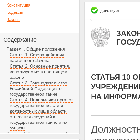
Конституция
действует
Кодексы
Законы
ЗАКОН 
Содержание
ГОСУ
Раздел I. Общие положения
Статья 1. Сфера действия
настоящего Закона
Статья 2. Основные понятия,
используемые в настоящем
СТАТЬЯ 10 
Законе
Статья 3. Законодательство
УЧРЕЖДЕНИ
Российской Федерации о
государственной тайне
НА ИНФОРМА
Статья 4. Полномочия органов
государственной власти и
должностных лиц в области
отнесения сведений к
государственной тайне и их
Должностн
защиты
Раздел II. Перечень сведений,
составляющих государственную