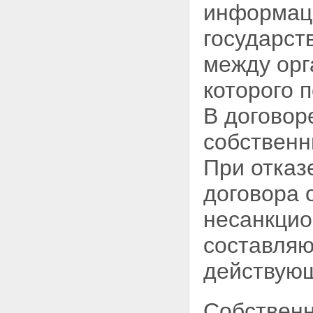
информаци
на информацию в связи с ее
засекречиванием
государст
Статья 11. Порядок
засекречивания сведений и их
между орг
носителей
Статья 12. Реквизиты носителей
которого 
сведений, составляющих
государственную тайну
В договор
Раздел IV. Рассекречивание
сведений и их носителей
собственн
Статья 13. Порядок
рассекречивания сведений
При отка
Статья 14. Порядок
рассекречивания носителей
договора 
сведений, составляющих
государственную тайну
несанкцио
Статья 15. Исполнение
запросов граждан,
предприятий, учреждений,
составляю
организаций и органов
государственной власти
действующ
Российской Федерации о
рассекречивании сведений
Раздел V. Распоряжение
Собственн