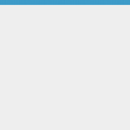
гражданина к сведениям,
составляющим
государственную тайну
Статья 26. Ответственность за
нарушение законодательства
Российской Федерации о
государственной тайне
Статья 27. Допуск предприятий,
учреждений и организаций к
проведению работ, связанных с
использованием сведений,
составляющих
государственную тайну
Статья 28. Порядок
сертификации средств защиты
информации
Раздел VII. Финансирование
мероприятий по защите
государственной тайны
Статья 29. Финансирование
мероприятий по защите
государственной тайны
Раздел VIII. Контроль и надзор за
обеспечением защиты
государственной тайны