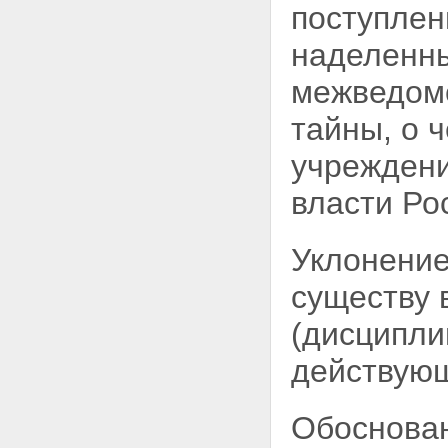
поступлен
на информацию в связи с ее
засекречиванием
наделенны
Статья 11. Порядок
засекречивания сведений и их
межведомс
носителей
Статья 12. Реквизиты носителей
тайны, о 
сведений, составляющих
государственную тайну
учреждени
Раздел IV. Рассекречивание
сведений и их носителей
власти Ро
Статья 13. Порядок
рассекречивания сведений
Статья 14. Порядок
Уклонение
рассекречивания носителей
сведений, составляющих
государственную тайну
существу 
Статья 15. Исполнение
запросов граждан,
(дисципли
предприятий, учреждений,
организаций и органов
действующ
государственной власти
Российской Федерации о
рассекречивании сведений
Обоснован
Раздел V. Распоряжение