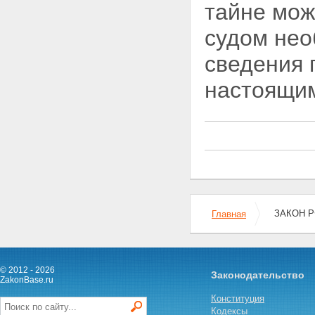
сведениями, составляющими
тайне мож
государственную тайну
Статья 16. Взаимная передача
судом не
сведений, составляющих
государственную тайну,
сведения 
органами государственной
власти, предприятиями,
настоящим
учреждениями и
организациями
Статья 17. Передача сведений,
составляющих
государственную тайну, в связи
с выполнением совместных и
других работ
Статья 18. Передача сведений,
составляющих
государственную тайну, другим
ЗАКОН РФ
Главная
государствам или
международным организациям
Статья 19. Защита сведений,
составляющих
государственную тайну, при
© 2012 - 2026
Законодательство
изменении функций субъектов
ZakonBase.ru
правоотношений
Конституция
Раздел VI. Защита
Кодексы