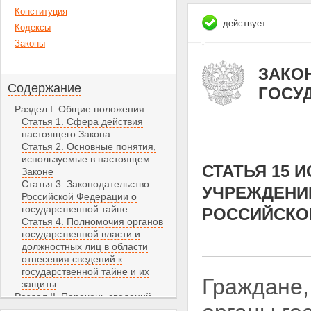
Конституция
действует
Кодексы
Законы
ЗАКОН 
Содержание
ГОСУ
Раздел I. Общие положения
Статья 1. Сфера действия
настоящего Закона
Статья 2. Основные понятия,
используемые в настоящем
СТАТЬЯ 15 
Законе
Статья 3. Законодательство
УЧРЕЖДЕНИ
Российской Федерации о
государственной тайне
РОССИЙСКО
Статья 4. Полномочия органов
государственной власти и
должностных лиц в области
отнесения сведений к
государственной тайне и их
Граждане,
защиты
Раздел II. Перечень сведений,
составляющих государственную