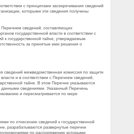
оответствии с принципами засекречивания сведений
рганизации, которыми эти сведения получены
 с Перечнем сведений, составляющих
органов
государственной власти в соответствии с
й к государственной тайне, утверждаемым
етственность за принятые ими решения о
ния сведений межведомственная комиссия по защите
власти и в соответствии с Перечнем сведений,
арственной тайне. В этом Перечне указываются
 данными сведениями. Указанный Перечень
ликованию и
пересматривается по мере
иями по отнесению сведений к государственной
йне, разрабатываются развернутые перечни
, полномочиями по распоряжению которыми