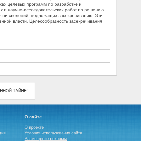
мках целевых программ по разработке и
их и научно-исследовательских работ по решению
чни сведений, подлежащих засекречиванию. Эти
енной власти. Целесообразность засекречивания
ТВЕННОЙ ТАЙНЕ"
О сайте
О проекте
дия
Условия использования сайта
Размещение рекламы