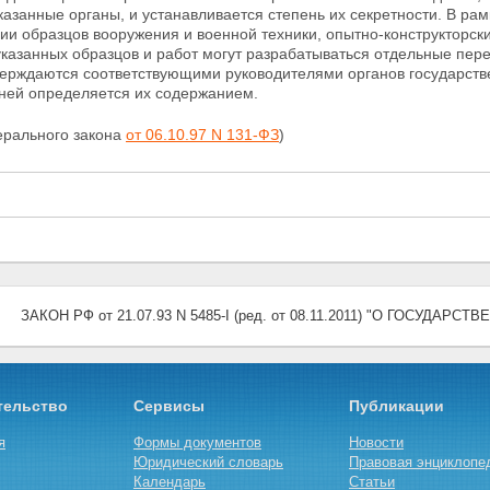
азанные органы, и устанавливается степень их секретности. В ра
и образцов вооружения и военной техники, опытно-конструкторск
указанных образцов и работ могут разрабатываться
отдельные пере
верждаются соответствующими руководителями органов государств
чней определяется их содержанием.
ерального закона
от 06.10.97 N 131-ФЗ
)
ЗАКОН РФ от 21.07.93 N 5485-I (ред. от 08.11.2011) "О ГОСУДАРС
тельство
Сервисы
Публикации
я
Формы документов
Новости
Юридический словарь
Правовая энциклопе
Календарь
Статьи