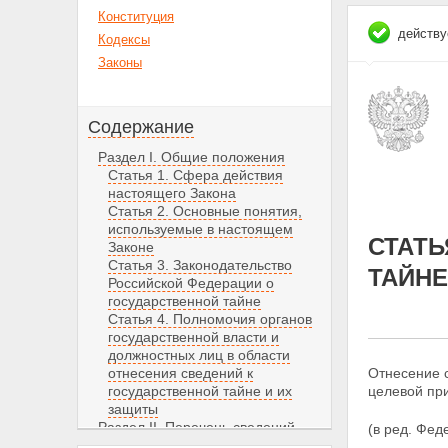
Конституция
действу
Кодексы
Законы
Содержание
Раздел I. Общие положения
Статья 1. Сфера действия
настоящего Закона
Статья 2. Основные понятия,
используемые в настоящем
СТАТЬ
Законе
Статья 3. Законодательство
ТАЙНЕ
Российской Федерации о
государственной тайне
Статья 4. Полномочия органов
государственной власти и
должностных лиц в области
отнесения сведений к
Отнесение с
государственной тайне и их
целевой при
защиты
Раздел II. Перечень сведений,
(в ред. Фед
составляющих государственную