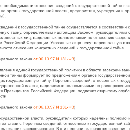
е необходимости отнесения сведений к государственной тайне в с
 на органы государственной власти, предприятия, учреждения и о
ы).
ведений к государственной тайне осуществляется в соответствии
енную тайну, определяемым настоящим Законом, руководителями 
олжностных лиц, наделенных полномочиями по отнесению сведени
м Российской Федерации. Указанные
лица несут персональную отв
ности отнесения конкретных сведений к государственной тайне.
ерального закона
от 06.10.97 N 131-ФЗ
)
твления единой государственной политики в области засекречива
нной тайны формирует по предложениям органов государственной 
х государственную тайну, Перечень сведений, отнесенных к госуд
ударственной власти, наделяемые полномочиями по распоряжению
ся Президентом Российской Федерации, подлежит открытому опуб
сти.
ерального закона
от 06.10.97 N 131-ФЗ
)
осударственной власти, руководители которых наделены полномоч
ответствии с Перечнем сведений, отнесенных к государственной
та
подлежащих засекречиванию. В эти перечни включаются сведения