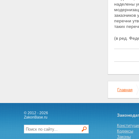
наделены ук
на информацию в связи с ее
модернизаци
засекречиванием
заказчиков 
Статья 11. Порядок
перечни ут
засекречивания сведений и их
таких пере
носителей
Статья 12. Реквизиты носителей
(в ред. Фед
сведений, составляющих
государственную тайну
Раздел IV. Рассекречивание
сведений и их носителей
Статья 13. Порядок
рассекречивания сведений
Статья 14. Порядок
рассекречивания носителей
сведений, составляющих
государственную тайну
Главная
Статья 15. Исполнение
запросов граждан,
предприятий, учреждений,
организаций и органов
© 2012 - 2026
Законода
государственной власти
ZakonBase.ru
Российской Федерации о
Конституци
рассекречивании сведений
Кодексы
Раздел V. Распоряжение
Законы