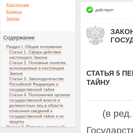
Конституция
действует
Кодексы
Законы
ЗАКОН 
Содержание
ГОСУ
Раздел I. Общие положения
Статья 1. Сфера действия
настоящего Закона
Статья 2. Основные понятия,
используемые в настоящем
СТАТЬЯ 5 
Законе
Статья 3. Законодательство
ТАЙНУ
Российской Федерации о
государственной тайне
Статья 4. Полномочия органов
государственной власти и
должностных лиц в области
(в ред
отнесения сведений к
государственной тайне и их
защиты
Раздел II. Перечень сведений,
Государст
составляющих государственную