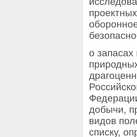
исследова
проектных
оборонное
безопасно
о запасах
природных
драгоценн
Российско
Федерации
добычи, п
видов пол
списку, о