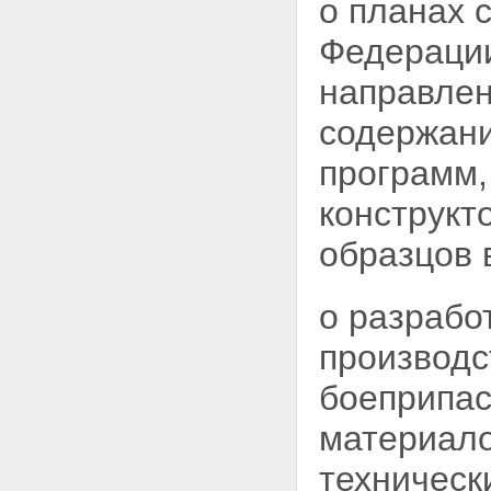
о планах 
на информацию в связи с ее
засекречиванием
Федераци
Статья 11. Порядок
засекречивания сведений и их
направлен
носителей
Статья 12. Реквизиты носителей
содержани
сведений, составляющих
государственную тайну
программ,
Раздел IV. Рассекречивание
сведений и их носителей
конструкт
Статья 13. Порядок
рассекречивания сведений
образцов
Статья 14. Порядок
рассекречивания носителей
сведений, составляющих
о разрабо
государственную тайну
Статья 15. Исполнение
производс
запросов граждан,
предприятий, учреждений,
боеприпас
организаций и органов
государственной власти
материало
Российской Федерации о
рассекречивании сведений
техническ
Раздел V. Распоряжение