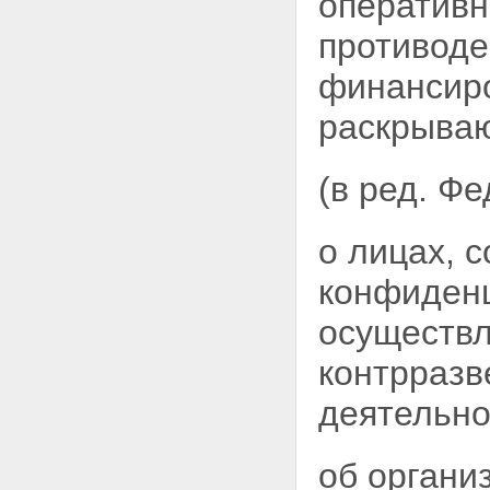
оперативн
противоде
финансир
раскрываю
(в ред. Ф
о лицах, 
конфиденц
осуществ
контрразв
деятельно
об органи