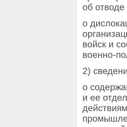
государственной тайны
об отводе
Статья 20. Органы защиты
государственной тайны
Статья 21. Допуск должностных
о дислока
лиц и граждан к
государственной тайне
организац
Статья 21.1. Особый порядок
допуска к государственной
войск и с
тайне
Статья 22. Основания для
отказа должностному лицу или
военно-по
гражданину в допуске к
государственной тайне
Статья 23. Условия
2) сведени
прекращения допуска
должностного лица или
гражданина к государственной
о содержа
тайне
Статья 24. Ограничения прав
и ее отде
должностного лица или
гражданина, допущенных или
действиям
ранее допускавшихся к
государственной тайне
промышлен
Статья 25. Организация
доступа должностного лица или