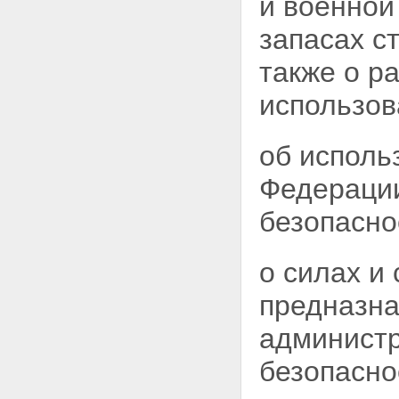
и военной
гражданина к сведениям,
составляющим
запасах с
государственную тайну
Статья 26. Ответственность за
также о р
нарушение законодательства
Российской Федерации о
использов
государственной тайне
Статья 27. Допуск предприятий,
учреждений и организаций к
об исполь
проведению работ, связанных с
использованием сведений,
Федерации
составляющих
государственную тайну
Статья 28. Порядок
безопасно
сертификации средств защиты
информации
Раздел VII. Финансирование
о силах и
мероприятий по защите
государственной тайны
предназна
Статья 29. Финансирование
мероприятий по защите
админист
государственной тайны
Раздел VIII. Контроль и надзор за
безопасно
обеспечением защиты
государственной тайны