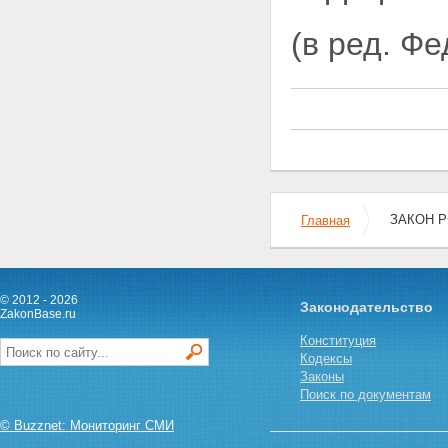
(в ред. Ф
ЗАКОН РФ
Главная
© 2012 - 2026
Законодательство
ZakonBase.ru
Конституция
Кодексы
Законы
Поиск по документам
© Buzznet: Мониторинг СМИ