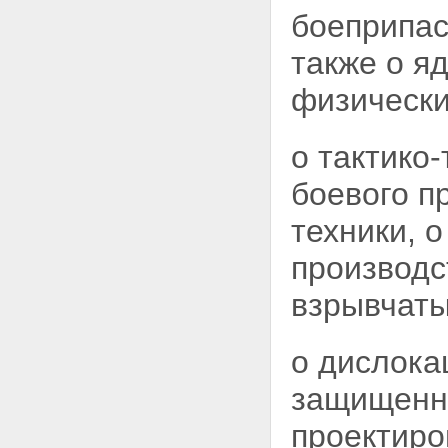
сведениями, составляющими
боеприпас
государственную тайну
Статья 16. Взаимная передача
также о я
сведений, составляющих
государственную тайну,
физически
органами государственной
власти, предприятиями,
учреждениями и
организациями
о тактико
Статья 17. Передача сведений,
составляющих
боевого п
государственную тайну, в связи
с выполнением совместных и
техники, 
других работ
Статья 18. Передача сведений,
производс
составляющих
государственную тайну, другим
взрывчаты
государствам или
международным организациям
Статья 19. Защита сведений,
о дислока
составляющих
государственную тайну, при
защищенно
изменении функций субъектов
правоотношений
проектиро
Раздел VI. Защита