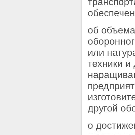
транспорт
Статья 30. Контроль за
обеспечением защиты
обеспечен
государственной тайны
Статья 31. Межведомственный
и ведомственный контроль
об объема
Статья 30.1. Федеральный
государственный контроль за
оборонно
обеспечением защиты
государственной тайны
или натур
Статья 32. Прокурорский
надзор
техники и
наращиван
предприят
изготовит
другой об
о достижен