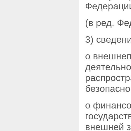
Федерации
(в ред. Ф
3) сведен
о внешнеп
деятельн
распростр
безопасно
о финансо
государст
внешней з