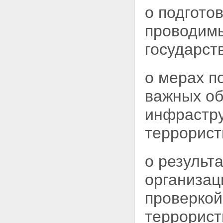
о подгото
проводимы
государст
о мерах п
важных об
инфрастру
террорист
о результ
организац
проверкой
террорист